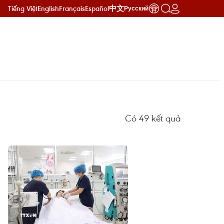
Tiếng Việt
English
Français
Español
中文
Русский
Có
49
kết quả