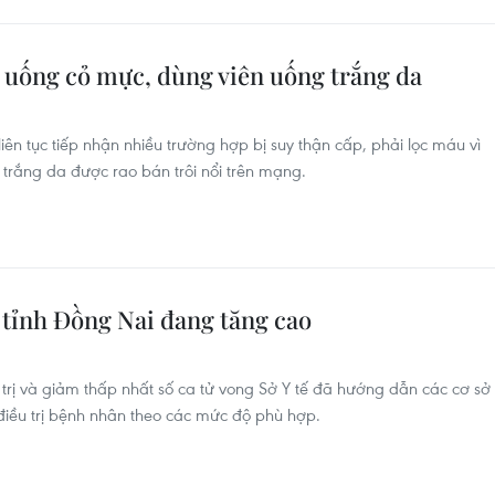
 uống cỏ mực, dùng viên uống trắng da
iên tục tiếp nhận nhiều trường hợp bị suy thận cấp, phải lọc máu vì
trắng da được rao bán trôi nổi trên mạng.
 tỉnh Đồng Nai đang tăng cao
 trị và giảm thấp nhất số ca tử vong Sở Y tế đã hướng dẫn các cơ sở
à điều trị bệnh nhân theo các mức độ phù hợp.