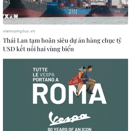
vé bán kết duy nhất
07/08/2026 09:49
07/08/2026 08:41
vietnamplus.vn
Thái Lan tạm hoãn siêu dự án hàng chục tỷ
USD kết nối hai vùng biển
Cục diện ASEAN Cup: Việt
Lịch thi đấu ASEAN Cup
Nam quyết giành ngôi đầu,
2026 ngày 7/8: Việt Nam
Thái Lan vẫn có thể bị loại
hướng đến ngôi đầu
07/08/2026 02:29
07/08/2026 00:07