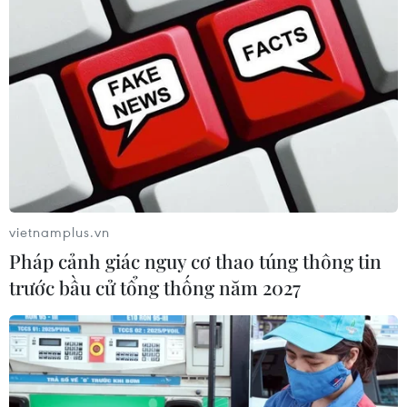
ASEAN Cup 2026: Tuyển
Xem trực tiếp Indonesia-
Việt Nam bước vào thử
Việt Nam tại ASEAN Cup
thách lớn nhất
2026 trên kênh nào?
03/08/2026 13:04
03/08/2026 09:21
Xem thêm
vietnamplus.vn
Pháp cảnh giác nguy cơ thao túng thông tin
trước bầu cử tổng thống năm 2027
CƠ QUAN CHỦ QUẢN: THÔNG TẤN XÃ VIỆT NAM
Tổng Biên tập: TRẦN TIẾN DUẨN
Phó Tổng Biên tập: NGUYỄN THỊ TÁM, KHÚC THANH