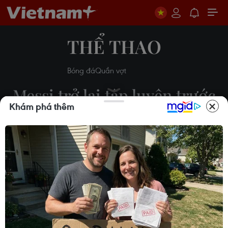
THỂ THAO
Bóng đá
Quần vợt
Messi trở lại tập luyện trước
Khám phá thêm
chuyến hành quân tới Đức
Vi Diệu
16/09/2019 01:59
Theo dõi VietnamPlus