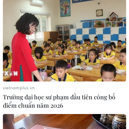
#Lionel Messi
#Barcelona
#Borussia Dortmund
#Champions League
#Ousmane Dembele
vietnamplus.vn
Trường đại học sư phạm đầu tiên công bố
điểm chuẩn năm 2026
Truyền thông Hàn Quốc
Đội tuyển Việt Nam đối đầu