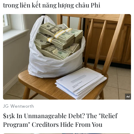
trong liên kết năng lượng châu Phi
Vi Diệu
(Vietnam+)
JG Wentworth
$15k In Unmanageable Debt? The "Relief
Program" Creditors Hide From You