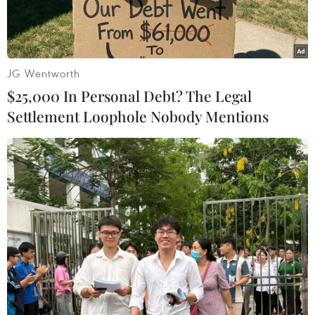
Barcelona đã đón nhận tin vui khi cả Lionel Messi
và Ousmane Dembele đều đã hồi phục chấn
thương và bắt đầu tập luyện với đội.
JG Wentworth
$25,000 In Personal Debt? The Legal
Settlement Loophole Nobody Mentions
Messi quay trở lại tập luyện cùng các đồng đội. (Ảnh: FC
Barcelona)