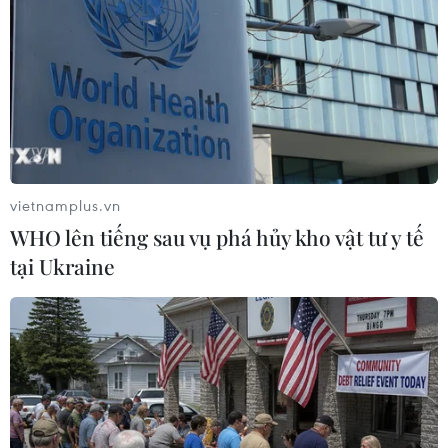
Tuyển Việt Nam giành vé
Ông Kim Sang-sik trăn trở
vào bán kết, vì sao ông Kim
gì về hàng phòng ngự
Sang-sik vẫn không vui?
trước bán kết ASEAN Cup?
08/08/2026 03:37
08/08/2026 00:13
vietnamplus.vn
WHO lên tiếng sau vụ phá hủy kho vật tư y tế
tại Ukraine
ASEAN Cup 2026: Truyền
HLV Kim Sang-sik: 'Tôi
thông châu Á ca ngợi chiến
mong Đình Bắc vươn xa
thắng của tuyển Việt Nam
hơn tầm Đông Nam Á'
07/08/2026 22:58
07/08/2026 16:54