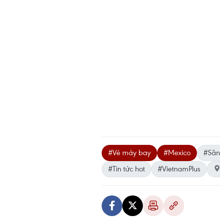
#Vé máy bay
#Mexico
#Sân
#Tin tức hot
#VietnamPlus