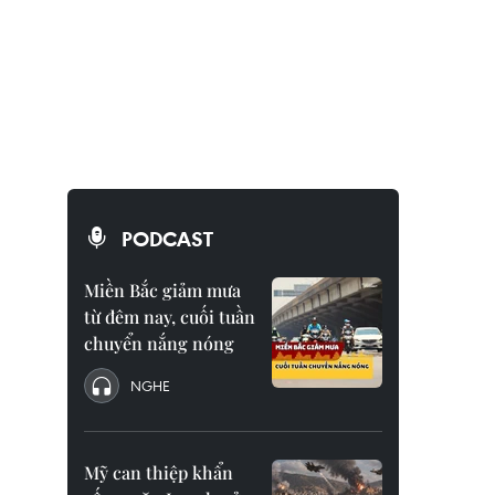
,
PODCAST
Miền Bắc giảm mưa
từ đêm nay, cuối tuần
chuyển nắng nóng
NGHE
Mỹ can thiệp khẩn