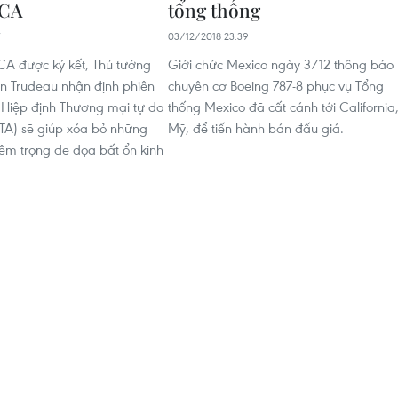
MCA
tổng thống
03/12/2018 23:39
A được ký kết, Thủ tướng
Giới chức Mexico ngày 3/12 thông báo
n Trudeau nhận định phiên
chuyên cơ Boeing 787-8 phục vụ Tổng
Hiệp định Thương mại tự do
thống Mexico đã cất cánh tới California
TA) sẽ giúp xóa bỏ những
Mỹ, để tiến hành bán đấu giá.
êm trọng đe dọa bất ổn kinh