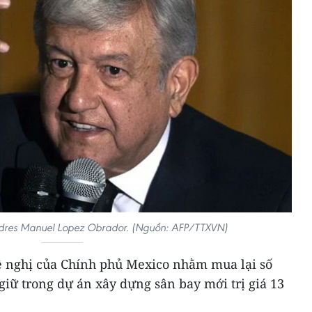
dres Manuel Lopez Obrador. (Nguồn: AFP/TTXVN)
đề nghị của Chính phủ Mexico nhằm mua lại số
iữ trong dự án xây dựng sân bay mới trị giá 13