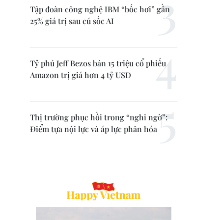
Tập đoàn công nghệ IBM “bốc hơi” gần
25% giá trị sau cú sốc AI
Tỷ phú Jeff Bezos bán 15 triệu cổ phiếu
Amazon trị giá hơn 4 tỷ USD
Thị trường phục hồi trong “nghi ngờ”:
Điểm tựa nội lực và áp lực phân hóa