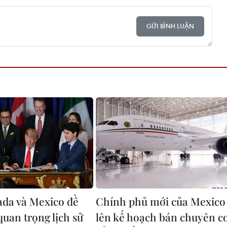
GỬI BÌNH LUẬN
da và Mexico đề
Chính phủ mới của Mexico
quan trọng lịch sử
lên kế hoạch bán chuyên c