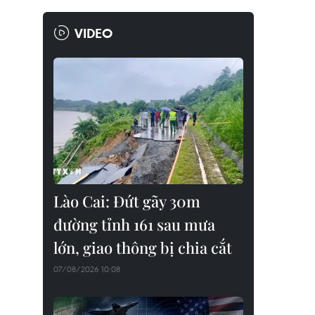
VIDEO
Lào Cai: Đứt gãy 30m
đường tỉnh 161 sau mưa
lớn, giao thông bị chia cắt
07/08/2026 10:08