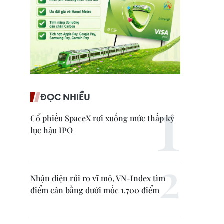
ĐỌC NHIỀU
Cổ phiếu SpaceX rơi xuống mức thấp kỷ
lục hậu IPO
Nhận diện rủi ro vĩ mô, VN-Index tìm
điểm cân bằng dưới mốc 1.700 điểm