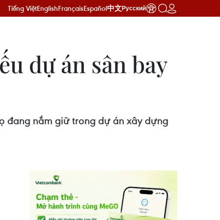
Tiếng Việt
English
Français
Español
中文
Русский
iếu dự án sân bay
 họ đang nắm giữ trong dự án xây dựng