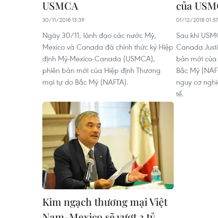
USMCA
của US
30/11/2018 13:39
01/12/2018 01:57
Ngày 30/11, lãnh đạo các nước Mỹ,
Sau khi USMC
Mexico và Canada đã chính thức ký Hiệp
Canada Justi
định Mỹ-Mexico-Canada (USMCA),
bản mới của 
phiên bản mới của Hiệp định Thương
Bắc Mỹ (NAF
mại tự do Bắc Mỹ (NAFTA).
nguy cơ nghi
tế.
Kim ngạch thương mại Việt
Nam-Mexico sẽ vượt 3 tỷ