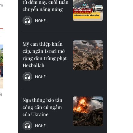
từ đêm nay, cuối tuần
am
chuyển nắng nóng
NGHE
Mỹ can thiệp khẩn
cấp, ngăn Israel mở
rộng đòn trừng phạt
Hezbollah
NGHE
Nga thông báo tấn
công căn cứ ngầm
của Ukraine
NGHE