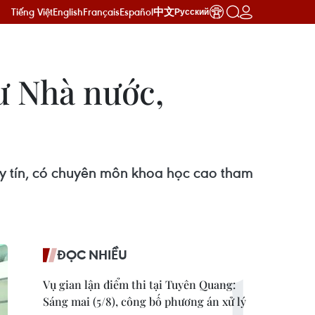
Tiếng Việt
English
Français
Español
中文
Русский
ư Nhà nước,
uy tín, có chuyên môn khoa học cao tham
ĐỌC NHIỀU
Vụ gian lận điểm thi tại Tuyên Quang:
Sáng mai (5/8), công bố phương án xử lý