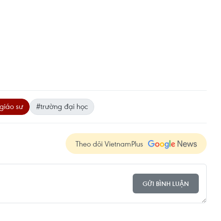
giáo sư
#trường đại học
Theo dõi VietnamPlus
GỬI BÌNH LUẬN