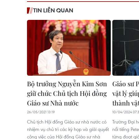
TIN LIÊN QUAN
Bộ trưởng Nguyễn Kim Sơn
Giáo sư 
giữ chức Chủ tịch Hội đồng
vật lý gi
Giáo sư Nhà nước
thành vật
26/05/2021 13:19
10/04/2024 07:
Chủ tịch Hội đồng Giáo sư nhà nước có
Trường Đại họ
nhiệm vụ chủ trì các kỳ họp và giải quyết
nổi tiếng Pet
công việc của Hội đồng Giáo sư nhà
từng đoạt gi