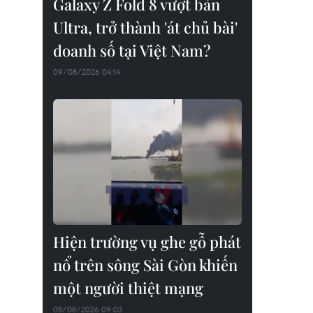
Galaxy Z Fold 8 vượt bản
Ultra, trở thành 'át chủ bài'
doanh số tại Việt Nam?
09/08/2026 04:14
Hiện trường vụ ghe gỗ phát
nổ trên sông Sài Gòn khiến
một người thiệt mạng
08/08/2026 09:03