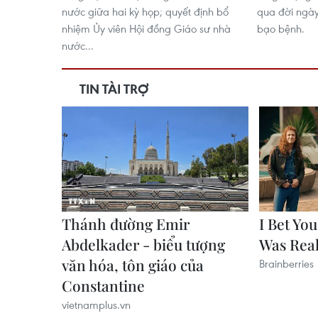
nước giữa hai kỳ họp; quyết định bổ
qua đời ngày
nhiệm Ủy viên Hội đồng Giáo sư nhà
bạo bệnh.
nước...