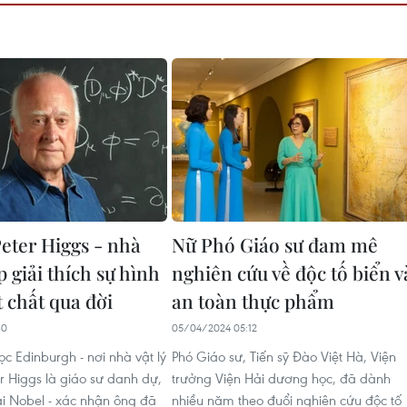
Peter Higgs - nhà
Nữ Phó Giáo sư đam mê
úp giải thích sự hình
nghiên cứu về độc tố biển v
 chất qua đời
an toàn thực phẩm
30
05/04/2024 05:12
c Edinburgh - nơi nhà vật lý
Phó Giáo sư, Tiến sỹ Đào Việt Hà, Viện
er Higgs là giáo sư danh dự,
trưởng Viện Hải dương học, đã dành
ải Nobel - xác nhận ông đã
nhiều năm theo đuổi nghiên cứu độc tố