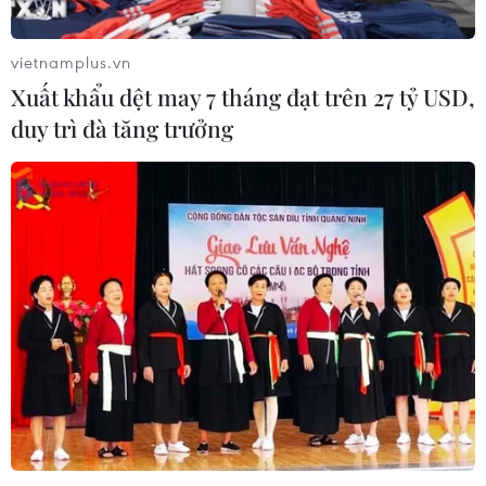
vietnamplus.vn
Xuất khẩu dệt may 7 tháng đạt trên 27 tỷ USD,
duy trì đà tăng trưởng
TIN CÙNG CHUYÊN MỤC
Pháp cảnh giác nguy cơ thao túng
thông tin trước bầu cử tổng thống
năm 2027
09/08/2026 07:45
Mỹ đánh giá thỏa thuận hòa bình
Armenia-Azerbaijan và sáng kiến
TRIPP
09/08/2026 06:56