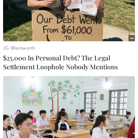
JG Wentworth
$25,000 In Personal Debt? The Legal
Settlement Loophole Nobody Mentions
Mỹ lên án vụ xả súng làm 4 người thương
vong ở Đan Mạch
15/02/2015 04:39
Mỹ lên án vụ tấn công "tồi tệ" làm ít nhất 1 người thiệt
mạng và 3 cảnh sát bị thương ở thủ đô Copenhagen