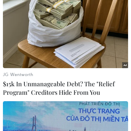
#Vụ xả súng
#Hợp tác song phương
#Bạo lực cực đoan
#Bài Do thái
#Krudttonden
#Copenhagen
#Khủng bố
Theo dõi VietnamPlus
JG Wentworth
$15k In Unmanageable Debt? The "Relief
Program" Creditors Hide From You
TIN LIÊN QUAN