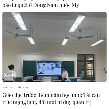
báo lũ quét ở Đông Nam nước Mỹ
CƠ QUAN CHỦ QUẢN: THÔNG TẤN XÃ VIỆT NAM
Tổng Biên tập: TRẦN TIẾN DUẨN
Phó Tổng Biên tập: NGUYỄN THỊ TÁM, KHÚC THANH
THỦY
Sở hữu trí tuệ
Quy định sử dụng
RSS
Hỗ trợ
vietnamplus.vn
Ngôn ngữ
TTXVN
Giáo dục trước thềm năm học mới: Tái cấu
trúc mạng lưới, đổi mới tư duy quản trị
Dịch vụ tin
Quảng cáo