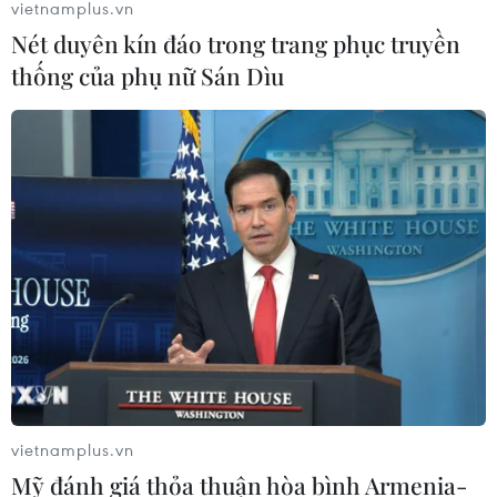
vietnamplus.vn
Khủng hoảng nắng nóng đẩy 34 tỉnh
Nét duyên kín đáo trong trang phục truyền
của Pháp vào mức nguy cơ cháy
thống của phụ nữ Sán Dìu
rừng cao
08/08/2026 23:59
Iceland trước cuộc trưng cầu ý dân
về nối lại đàm phán gia nhập EU
08/08/2026 07:54
Italy bác tối hậu thư của Tây Ban Nha
về kiểm soát biên giới
08/08/2026 07:27
vietnamplus.vn
Mỹ đánh giá thỏa thuận hòa bình Armenia-