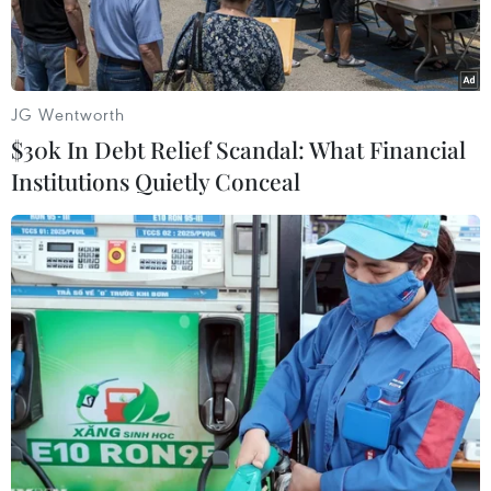
JG Wentworth
$30k In Debt Relief Scandal: What Financial
Institutions Quietly Conceal
Tổng thống Mỹ Barack Obama và Thủ tướng Đan Mạch Helle
Thorning-Schmidt. (Nguồn: bt.dk)
Tổng thống Mỹ Barack Obama ngày 16/2 đã có
cuộc điện đàm với Thủ tướng Đan Mạch Helle
Thorning-Schmidt để bày tỏ sự đoàn kết với