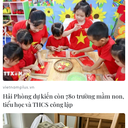
và 19/2./.
(TTXVN/Vietnam+)
vietnamplus.vn
Hải Phòng dự kiến còn 780 trường mầm non,
tiểu học và THCS công lập
#Điện đàm
#Barack Obama
#Helle Thorning-Schmidt