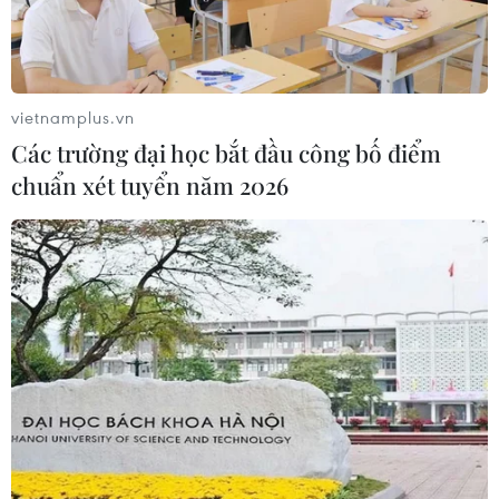
của Đan Mạch vào ngày 14/2.
vietnamplus.vn
Các trường đại học bắt đầu công bố điểm
chuẩn xét tuyển năm 2026
Đan Mạch tiêu diệt được hai kẻ xả súng ở
thủ đô Copenhagen
15/02/2015 08:43