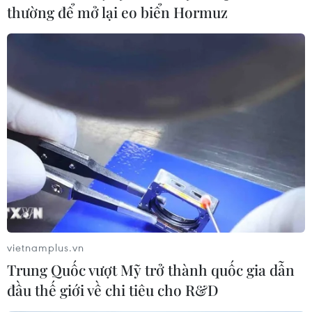
thường để mở lại eo biển Hormuz
Đan Mạch bắt 2 nghi can tiếp tay cho đối
tượng xả súng ở thủ đô
16/02/2015 11:39
Hai đối tượng này bị tình nghi trợ giúp và tiếp tay cho
thủ phạm liên quan tới các vụ xả súng ở trung tâm văn
hóa Krudttoenden và giáo đường Do Thái tại
Krystalgade.
vietnamplus.vn
Trung Quốc vượt Mỹ trở thành quốc gia dẫn
đầu thế giới về chi tiêu cho R&D