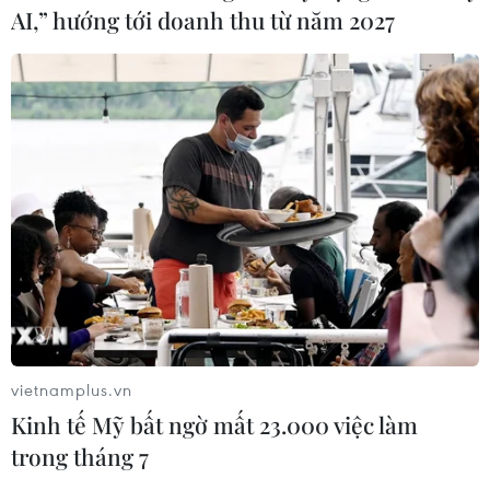
AI,” hướng tới doanh thu từ năm 2027
Lào Cai: Đứt gãy 30m đường
tỉnh 161 sau mưa lớn, giao thông bị
chia cắt
07/08/2026 10:08
Đã xác định phương tiện khiến hàng
loạt ôtô thủng lốp trên cao tốc Bắc-
Nam
07/08/2026 10:03
Xe khách lao xuống hố sâu bên
đường, 18 hành khách thoát nạn
vietnamplus.vn
07/08/2026 08:39
Kinh tế Mỹ bất ngờ mất 23.000 việc làm
trong tháng 7