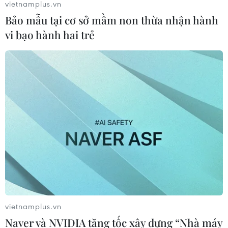
vietnamplus.vn
Bảo mẫu tại cơ sở mầm non thừa nhận hành
vi bạo hành hai trẻ
TIN CÙNG CHUYÊN MỤC
Cảnh sát giao thông triển khai chiến
dịch nâng cao kỹ năng lái xe môtô, xe
gắn máy
07/08/2026 14:37
Tháng 12/2026 hoàn thành mở rộng
đoạn cao tốc Thành phố Hồ Chí
Minh-Long Thành
vietnamplus.vn
07/08/2026 10:29
Naver và NVIDIA tăng tốc xây dựng “Nhà máy