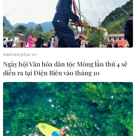
sau vụ sạt lở trên tuyến ĐT161 ở Lào
Cai
07/08/2026 02:37
Nhanh chóng hoàn thiện dự
án kết nối vùng, sân bay Long Thành
vietnamplus.vn
06/08/2026 15:07
Ngày hội Văn hóa dân tộc Mông lần thứ 4 sẽ
diễn ra tại Điện Biên vào tháng 10
Sẽ thi công đồng loạt Dự án cao tốc
Vinh-Thanh Thủy trong tháng 9
06/08/2026 12:25
Chưa đầu tư mở rộng Quốc lộ 1 đoạn
Bạc Liêu-Cà Mau giai đoạn 2026-