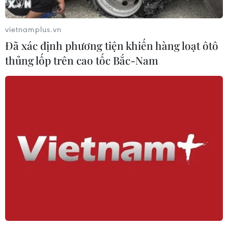
vietnamplus.vn
Đã xác định phương tiện khiến hàng loạt ôtô
thủng lốp trên cao tốc Bắc-Nam
#Hà Nội
#Điều chỉnh giờ học
#Giảm ùn tắc
TP. Hà Nội
Theo dõi VietnamPlus