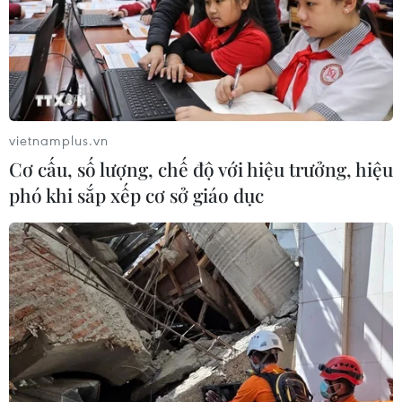
giao thông, cảnh sát giao thông. Ngay cả các
trung tâm kinh doanhthương mại cũng phải có
nhiệm vụ phân luồng giao thông ngay tại địa
bàn đơn vịmình nhằm giảm áp lực đổ lên đầu
lực lượng chức năng.
vietnamplus.vn
“Cho đến bây giờ chưa ai có thể trả lời ngay
Cơ cấu, số lượng, chế độ với hiệu trưởng, hiệu
được câu hỏi về mức độ thành côngnày nhưng
phó khi sắp xếp cơ sở giáo dục
đây là giải pháp cần thiết. Trong quá trình làm
vừa điều tra xã hộihọc, vừa thăm dò rồi điều
chỉnh dần dần,” ông Hùng chia sẻ.
Kết luận tại hội nghị, Giám đốc Sở Giao thông
Vận tải Nguyễn Quốc Hùng cho rằngđổi giờ học,
giờ làm là một trong bảy nhóm giải pháp của
thành phố nhằm giảm ùntắc giao thông. Dù điều