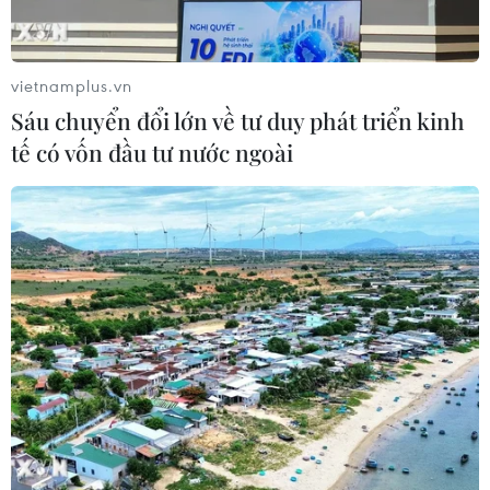
Voi Phục
06/08/2026 09:07
vietnamplus.vn
Đồng Nai yêu cầu đẩy nhanh tiến độ
Sáu chuyển đổi lớn về tư duy phát triển kinh
dự án kết nối vùng, sân bay Long
tế có vốn đầu tư nước ngoài
Thành
06/08/2026 09:05
Cầu Đắk Lung sập sau cú
tông của xe tải cẩu, 2 người thoát
chết
06/08/2026 09:00
Dự án mở rộng đường Nguyễn Tuân
tăng kết nối khu vực phía Tây Nam
Hà Nội