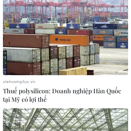
06/08/2026 03:01
Xem thêm
CƠ QUAN CHỦ QUẢN: THÔNG TẤN XÃ VIỆT NAM
Tổng Biên tập: TRẦN TIẾN DUẨN
vietnamplus.vn
Phó Tổng Biên tập: NGUYỄN THỊ TÁM, KHÚC THANH
Thuế polysilicon: Doanh nghiệp Hàn Quốc
THỦY
tại Mỹ có lợi thế
Sở hữu trí tuệ
Quy định sử dụng
RSS
Hỗ trợ