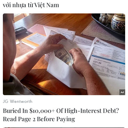
320.000 học sinh trung học cơ sở. Số lượng sinh
với nhựa từ Việt Nam
viên đại học và caođẳng tại các cơ sở đào tạo
trong nội thành gần 478.900 sinh viên. Trong đó
nhiềunhất là quận Cầu Giấy và Đống Đa, mỗi
quận có 13 trường, tiếp đó là quận ThanhXuân
và Hai Bà Trưng, mỗi quận có 6 trường.
Hà Nội có khoảng 355.000 cán bộ, công chức
hưởng lương ngân sách; trong đó, cơquan
Trung ương có khoảng 202.966 người (chiếm
57,1%); số lượng cán bộ cơ quantrực thuộc Hà
Nội khoảng 152.294 người (chiếm 42,9%).
JG Wentworth
Đề xuất này dựa trên cơ sở sắp xếp một cách
Buried In $10,000+ Of High-Interest Debt?
khoa học và hợp lý để vừa đảm bảocông việc,
Read Page 2 Before Paying
vừa không để ảnh hưởng lớn đến đời sống của