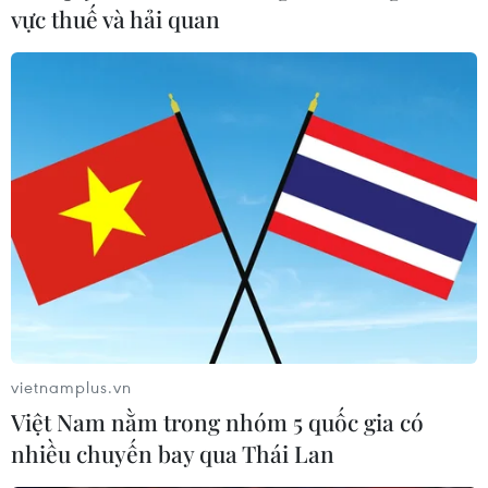
vực thuế và hải quan
Trước mắt, đoàn quân huấn luyện viên Park Hang-seo cần sớm
bỏ lại thất bại này để tập trung cho trận tiếp theo với Saudi
Arabia vào ngày 16/11 cũng tại Mỹ Đình. (Ảnh: PV/Vietnam+)
(Vietnam+)
vietnamplus.vn
Việt Nam nằm trong nhóm 5 quốc gia có
nhiều chuyến bay qua Thái Lan