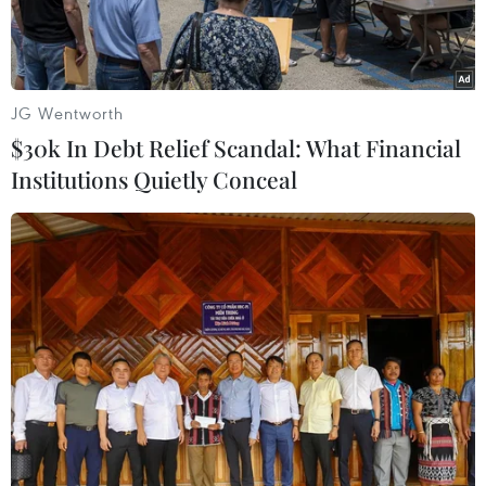
JG Wentworth
$30k In Debt Relief Scandal: What Financial
Institutions Quietly Conceal
Không có bất ngờ, đội tuyển Việt Nam thua 0-1 Nhật Bản ở lượt
trận thứ năm vòng loại World Cup 2022 khu vực châu Á diễn ra
vào tối nay (11/11). (Ảnh: PV/Vietnam+)