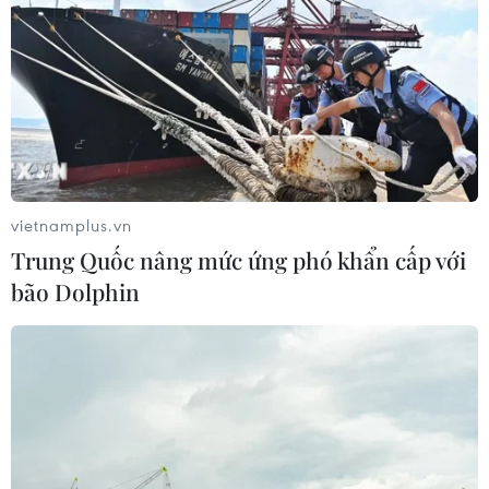
động Mỹ Đình lúc 19h ngày 11/11 theo giờ Việt Nam.
vietnamplus.vn
Trung Quốc nâng mức ứng phó khẩn cấp với
bão Dolphin
Đình Trọng chấn thương phút chót, nghỉ
trận đấu gặp Nhật Bản