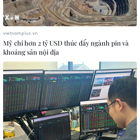
vietnamplus.vn
Mỹ chi hơn 2 tỷ USD thúc đẩy ngành pin và
khoáng sản nội địa
Suốt 90 phút, tuyển Việt Nam không có cơ hội nguy hiểm đáng
kể. Những pha bóng dồn ép chỉ thực sự tới ở thời điểm cuối
trận khi Nhật Bản chơi chậm lại để bảo toàn tỷ số. (Ảnh:
PV/Vietnam+)