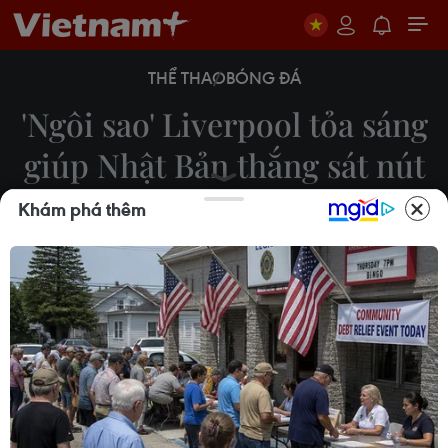
THỂ THAO
BÓNG ĐÁ
'Ngôi sao' Liverpool tỏa sáng
giúp Nhật Bản thắng sát nút
Việt Nam
Khám phá thêm
Hiển Nguyễn
11/11/2021 15:03
Tiền đạo Takumi Minamino đang chơi bóng cho
Liverpool tạo điểm nhấn lớn nhất trong chiến
thắng của tuyển Nhật Bản trước Việt Nam trên sân
vận động Mỹ Đình.