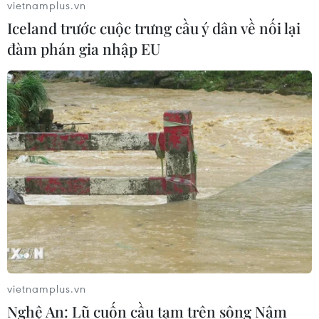
vietnamplus.vn
Iceland trước cuộc trưng cầu ý dân về nối lại
đàm phán gia nhập EU
Việt Nam-Nhật Bản 0-1: Không có bất ngờ
tại thánh địa Mỹ Đình
11/11/2021 11:18
Đội tuyển Việt Nam đã phải nhận thất bại thứ 5 liên tiếp
tại vòng loại thứ 3 World Cup 2022 khu vực châu Á sau
khi để thua 0-1 trước Nhật Bản trên sân nhà Mỹ Đình.
vietnamplus.vn
Nghệ An: Lũ cuốn cầu tạm trên sông Nậm