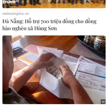
vietnamplus.vn
Đà Nẵng: Hỗ trợ 700 triệu đồng cho đồng
bào nghèo xã Hùng Sơn
Dù tuyển Việt Nam nhập cuộc tự tin, song không thể chơi sòng
phẳng và có nhiều cơ hội nguy hiểm trước Nhật Bản. (Ảnh:
PV/Vietnam+)