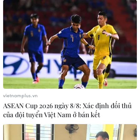
#đội tuyển Việt Nam
#vòng loại thứ ba World Cup 2022
#đội tuyển Nhật Bản
#Takumi Minamino
#Park Hang-seo
TP. Hà Nội
Theo dõi VietnamPlus
vietnamplus.vn
ASEAN Cup 2026 ngày 8/8: Xác định đối thủ
của đội tuyển Việt Nam ở bán kết
TIN LIÊN QUAN