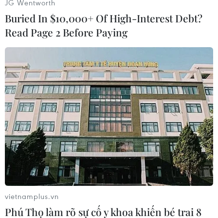
JG Wentworth
Buried In $10,000+ Of High-Interest Debt?
Read Page 2 Before Paying
Đẳng cấp chính là điểm khác biệt lớn nhất giữa hai đội. Nhật
Bản chỉ cần tận dụng tốt một cơ hội từ ngôi sao sáng nhất, tiền
đạo Minamino để có thể ghi bàn. (Ảnh: PV/Vietnam+)
vietnamplus.vn
Phú Thọ làm rõ sự cố y khoa khiến bé trai 8