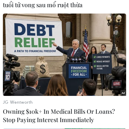
tuổi tử vong sau mổ ruột thừa
Từ một pha bóng tăng tốc, ngôi sao đang chơi bóng cho
Liverpool dễ dàng loại bỏ hậu vệ Việt Nam, sau đó căng ngang
JG Wentworth
để đồng đội lập công. (Ảnh: PV/Vietnam+)
Owning $10k+ In Medical Bills Or Loans?
Stop Paying Interest Immediately