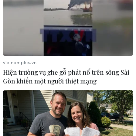
Nhưng bàn thắng không được công nhận vì lỗi việt vị. Trọng tài
chính đã mất nhiều thời gian để kiểm tra VAR. (Ảnh:
vietnamplus.vn
PV/Vietnam+)
Hiện trường vụ ghe gỗ phát nổ trên sông Sài
Gòn khiến một người thiệt mạng