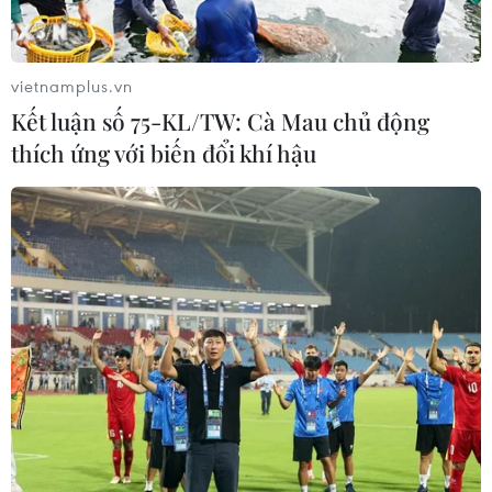
vietnamplus.vn
Kết luận số 75-KL/TW: Cà Mau chủ động
thích ứng với biến đổi khí hậu
TIN CÙNG CHUYÊN MỤC
Chủ sân Azteca lỗ hơn 47 triệu USD vì
World Cup 2026
08/08/2026 06:43
ASEAN Cup 2026 ngày 8/8: Xác định
đối thủ của đội tuyển Việt Nam ở bán
kết