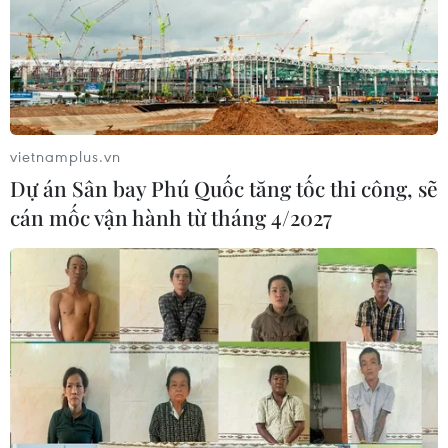
11/11/2021 03:21
Trung vệ Hà Nội FC gặp phải vấn đề ở cổ chân ở buổi
tập cuối cùng trước trận gặp Nhật Bản nên được huấn
luyện viên Park Hang-seo cho nghỉ, tránh gặp rủi ro.
vietnamplus.vn
Dự án Sân bay Phú Quốc tăng tốc thi công, sẽ
cán mốc vận hành từ tháng 4/2027