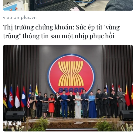
vietnamplus.vn
Thị trường chứng khoán: Sức ép từ "vùng
trũng" thông tin sau một nhịp phục hồi
Tuyển Việt Nam cần phải cải thiện nhiều điều hơn nữa nếu
muốn giành điểm số đầu tiên. (Ảnh: PV/Vietnam+)