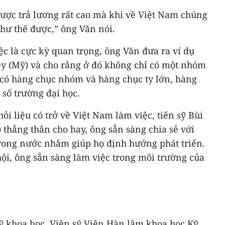
được trả lương rất cao mà khi về Việt Nam chúng
như thế được,” ông Văn nói.
c là cực kỳ quan trọng, ông Văn đưa ra ví dụ
ey (Mỹ) và cho rằng ở đó không chỉ có một nhóm
có hàng chục nhóm và hàng chục ty lớn, hàng
số trường đại học.
i liệu có trở về Việt Nam làm việc, tiến sỹ Bùi
thẳng thắn cho hay, ông sẵn sàng chia sẻ với
trong nước nhằm giúp họ định hướng phát triển.
hội, ông sẵn sàng làm việc trong môi trường của
 sỹ khoa học, Viện sỹ Viện Hàn lâm khoa học Kỹ