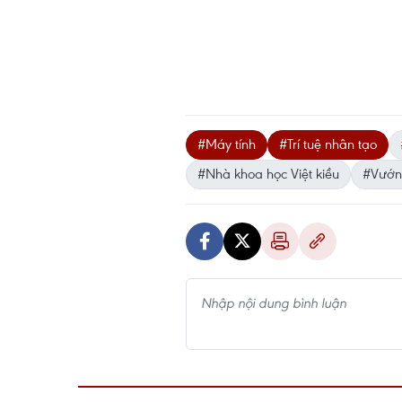
#Máy tính
#Trí tuệ nhân tạo
#Nhà khoa học Việt kiều
#Vướng