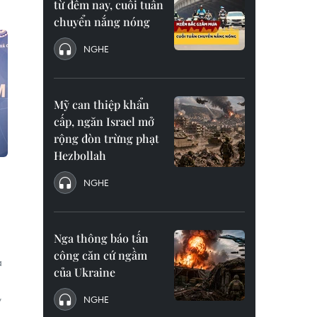
từ đêm nay, cuối tuần
chuyển nắng nóng
NGHE
Mỹ can thiệp khẩn
cấp, ngăn Israel mở
rộng đòn trừng phạt
Hezbollah
NGHE
Nga thông báo tấn
công căn cứ ngầm
a
của Ukraine
,
NGHE