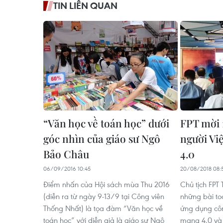
TIN LIÊN QUAN
“Văn học về toán học” dưới
FPT mời 1
góc nhìn của giáo sư Ngô
người Việ
Bảo Châu
4.0
06/09/2016 10:45
20/08/2018 08:
Điểm nhấn của Hội sách mùa Thu 2016
Chủ tịch FPT 
(diễn ra từ ngày 9-13/9 tại Công viên
những bài to
Thống Nhất) là tọa đàm “Văn học về
ứng dụng cô
toán học” với diễn giả là giáo sư Ngô
mạng 4.0 và đ