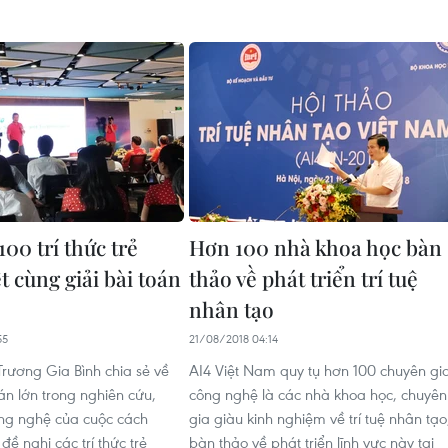
00 trí thức trẻ
Hơn 100 nhà khoa học bàn
t cùng giải bài toán
thảo về phát triển trí tuệ
nhân tạo
55
21/08/2018 04:14
Trương Gia Bình chia sẻ về
AI4 Việt Nam quy tụ hơn 100 chuyên gi
án lớn trong nghiên cứu,
công nghệ là các nhà khoa học, chuyên
ng nghệ của cuộc cách
gia giàu kinh nghiệm về trí tuệ nhân tạo
ề nghị các trí thức trẻ
bàn thảo về phát triển lĩnh vực này tại