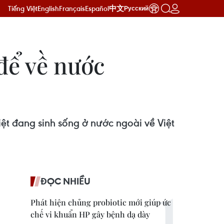
Tiếng Việt
English
Français
Español
中文
Русский
 để về nước
ệt đang sinh sống ở nước ngoài về Việt
ĐỌC NHIỀU
Phát hiện chủng probiotic mới giúp ức
chế vi khuẩn HP gây bệnh dạ dày