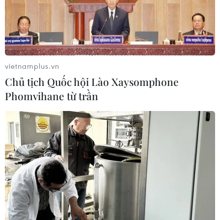
Anh Nguyễn Quang Anh, chủ cửa hàng vàng ở phố
Hàng Bạc, quận Hoàn Kiếm, Hà Nội, cho biết dịp Lễ
Tình nhân này, khách đến cửa hàng đặt hàng hoa hồng
mạ vàng, có giá từ 2,5 đến 3 triệu đồng/bông.
vietnamplus.vn
Chủ tịch Quốc hội Lào Xaysomphone
Phomvihane từ trần