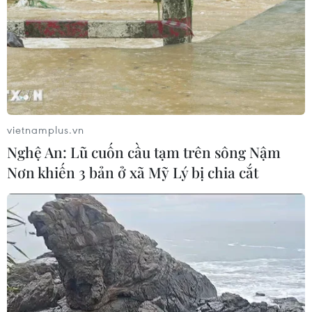
06/08/2026 09:03
Giá vàng tăng phiên thứ tư liên tiếp,
chạm mức cao nhất trong 7 tuần
06/08/2026 08:36
vietnamplus.vn
Nghệ An: Lũ cuốn cầu tạm trên sông Nậm
Xăng dầu trong nước đồng loạt giảm,
Nơn khiến 3 bản ở xã Mỹ Lý bị chia cắt
E10RON95-III xuống còn 22.324
đồng/lít
06/08/2026 08:07
Kim ngạch thương mại
song phương giữa hai nước Việt Nam
và Thái Lan