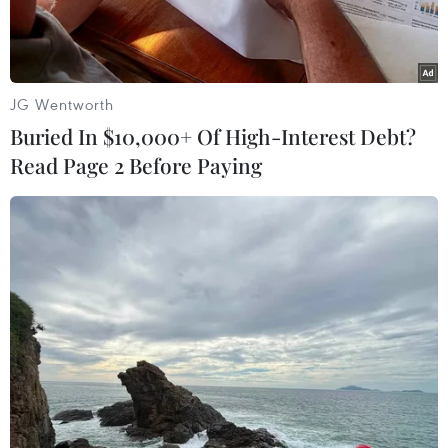
JG Wentworth
Buried In $10,000+ Of High-Interest Debt?
Read Page 2 Before Paying
Các hệ thống siêu thị 'đua nhau' tặng quà cho chị em với những
ưu đãi hấp dẫn trước thềm ngày Quốc tế phụ nữ 8/3. (Ảnh:
PV/Vietnam+)
Ngày Quốc tế phụ nữ 8/3 cận kề là thời điểm
nhiều người bắt đầu lên danh sách những món