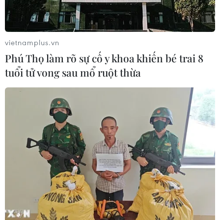
vietnamplus.vn
Phú Thọ làm rõ sự cố y khoa khiến bé trai 8
tuổi tử vong sau mổ ruột thừa