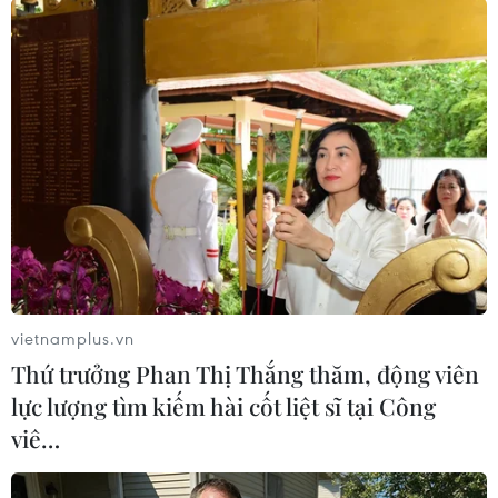
trang... có giá 599.000 đồng/hộp để tặng người
thân. "Tôi thấy các sản phẩm quà tặng tại hệ
thống siêu thị được thiết kế với mẫu mã đẹp,
mức giá hợp lý và tiện dụng cho cánh 'mày râu'
dễ dàng lựa chọn," anh Hùng chia sẻ.
Tương tự, hệ thống siêu thị WinMart triển khai
tuần lễ khuyến mãi "Nhan sắc thăng hạng - Rộn
ràng săn sale" với nhiều ưu đãi hấp dẫn áp
dụng cho hàng loạt sản phẩm mỹ phẩm, đồ
dùng chăm sóc cá nhân như bộ sữa tắm dưỡng
ẩm Johnson's chai 750 ml giảm 50%, còn 171.000
vietnamplus.vn
đồng/sản phẩm và áp dụng ưu đãi mua một tặng
Thứ trưởng Phan Thị Thắng thăm, động viên
một; sữa rửa mặt Nivea tuýp 100g giảm 35%,
lực lượng tìm kiếm hài cốt liệt sĩ tại Công
còn 51.000 đồng/sản phẩm; tinh chất dưỡng da
viê…
Melano tuýp 20 ml giảm 34%, còn 197.000
đồng/sản phẩm...