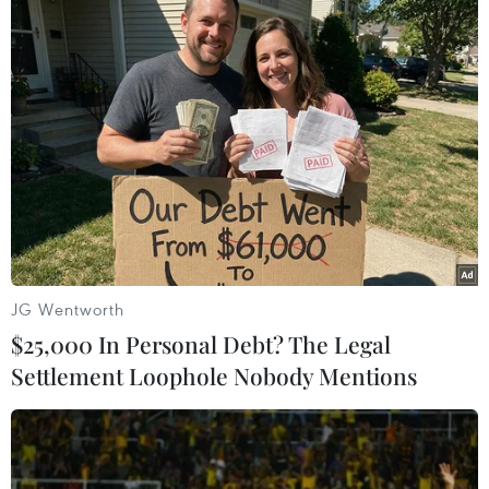
Ngoài ra, hệ thống siêu thị WinMart cũng áp
dụng chính sách miễn phí vận chuyển, giao
hàng "siêu tốc" trong ngày với các đơn hàng từ
300.000 đồng trở lên nhằm tri ân khách hàng,
giúp người tiêu dùng, đặc biệt là chị em phụ nữ
đón một ngày kỷ niệm 8/3 trọn vẹn và ý nghĩa
bên người thân./.
(Vietnam+)
JG Wentworth
$25,000 In Personal Debt? The Legal
Settlement Loophole Nobody Mentions