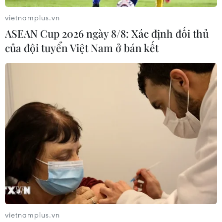
vietnamplus.vn
ASEAN Cup 2026 ngày 8/8: Xác định đối thủ
Hà Nội: Hồng đỏ 'gấp đôi', hoa tươi tăng
của đội tuyển Việt Nam ở bán kết
nhẹ trước ngày Valentine 14/2
13/02/2023 04:38
Cận kề ngày Lễ Tình nhân Valentine 14/2, thị trường hoa
tươi tại các cửa tiệm Hà Nội bắt đầu nhộn nhịp. Ngoại
trừ hoa hồng đỏ tăng gấp đôi, giá các loại hoa khác
tăng nhẹ từ 10-20% so với ngày thường.
vietnamplus.vn