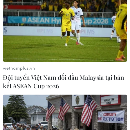
#Siêu Thị
#Khuyến Mãi
#Quà Tặng
#Mỹ Phẩm
#Tiêu Dùng
#May Mặc
#Thực Phẩm
TP. Hà Nội
vietnamplus.vn
Đội tuyển Việt Nam đối đầu Malaysia tại bán
kết ASEAN Cup 2026
Theo dõi VietnamPlus