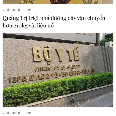
vietnamplus.vn
Quảng Trị triệt phá đường dây vận chuyển
hơn 210kg vật liệu nổ
TIN CÙNG CHUYÊN MỤC
Thị trường vaccine thế giới chuyển
hướng sang người cao tuổi
08/08/2026 15:01
vietnamplus.vn