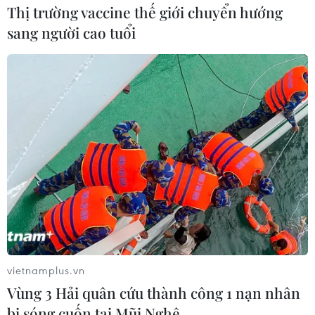
Thị trường vaccine thế giới chuyển hướng
sang người cao tuổi
Không khí mua sắm của người
dân Thủ đô trong ngày Valentine
14/02/2023 04:57
Ghi nhận trong sáng ngày 14/2 - tức ngày Lễ Tình nhân,
không khí mua sắm tại các tuyến phố Thủ đô khá vắng
vẻ. Các cửa hàng hoa tươi và quà tặng đầy ắp các sản
phẩm để phục vụ người dân.
vietnamplus.vn
Vùng 3 Hải quân cứu thành công 1 nạn nhân
bị sóng cuốn tại Mũi Nghê