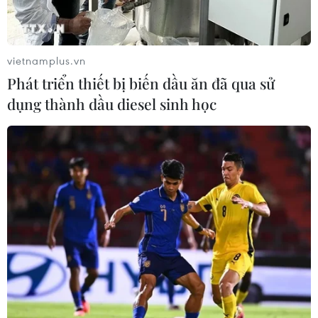
Ngày lễ tình yêu giúp tăng doanh thu từ
chocolate tại xứ Phù Tang
12/02/2023 23:20
vietnamplus.vn
Giá cả gia tăng đang làm giảm nhu cầu tiêu dùng tại
Phát triển thiết bị biến dầu ăn đã qua sử
Nhật Bản, tuy nhiên, chocolate có thể là một ngoại lệ khi
dụng thành dầu diesel sinh học
ngày Lễ tình yêu 14/2 đang đến gần.