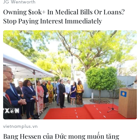
JG Wentworth
còn 22.000 đồng/chai và tặng một ly thủy tinh
Owning $10k+ In Medical Bills Or Loans?
khi mua hai chai; quà tặng đặc biệt dành riêng
Stop Paying Interest Immediately
cho khách hàng thành viên nữ, với hóa đơn từ
600.000 đồng: tặng ngay một gói bông tẩy trang
Silicot 82 miếng trong ngày 8/3/2023...
[Hà Nội: Hồng đỏ 'gấp đôi', hoa tươi tăng nhẹ
trước ngày Valentine 14/2]
Bên cạnh đó, nhiều mặt hàng thực phẩm cũng
được áp dụng khuyến mãi như gà ác tam nông
giảm 11%, còn 34.000 đồng/con; thịt vai heo
Choice L giảm 38%, còn 79.900 đồng/kg; táo
Tessa Hà Lan giảm 18%, còn 89.000 đồng/kg;
việt quất New Zealand 125g giảm 21%, còn
vietnamplus.vn
99.000 đồng/hộp...
Bang Hessen của Đức mong muốn tăng