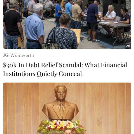
TIN LIÊN QUAN
JG Wentworth
$30k In Debt Relief Scandal: What Financial
Institutions Quietly Conceal
Sôi động thị trường hoa tươi và quà tặng
ngày Valentine
12/02/2023 10:05