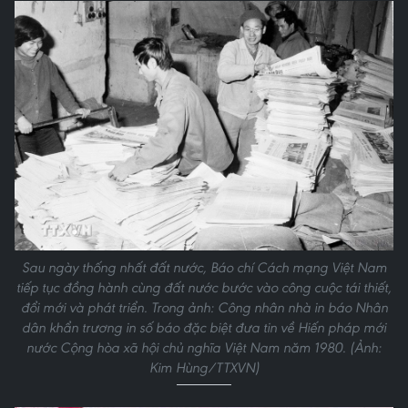
Sau ngày thống nhất đất nước, Báo chí Cách mạng Việt Nam
tiếp tục đồng hành cùng đất nước bước vào công cuộc tái thiết,
đổi mới và phát triển. Trong ảnh: Công nhân nhà in báo Nhân
dân khẩn trương in số báo đặc biệt đưa tin về Hiến pháp mới
nước Cộng hòa xã hội chủ nghĩa Việt Nam năm 1980. (Ảnh:
Kim Hùng/TTXVN)