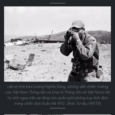
Liệt sỹ-nhà báo Lương Nghĩa Dũng, phóng viên chiến trường
của Việt Nam Thông tấn xã (nay là Thông tấn xã Việt Nam) đã
hy sinh ngay trên xe tăng của quân giải phóng truy kích địch
trong chiến dịch Xuân-Hè 1972. (Ảnh: Tư liệu VNTTX)