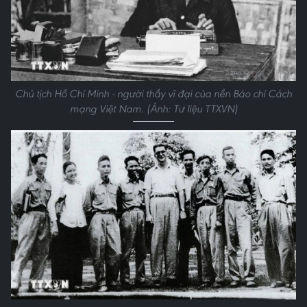
Chủ tịch Hồ Chí Minh - người thầy vĩ đại của nền Báo chí Cách
mạng Việt Nam. (Ảnh: Tư liệu TTXVN)