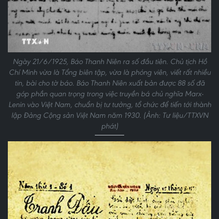
Ngày 21/6/1925, Báo Thanh Niên ra số đầu tiên. Chủ tịch Hồ
Chí Minh vừa là Tổng biên tập, vừa là phóng viên, viết rất nhiều
tin, bài cho tờ báo. Báo Thanh Niên xuất bản được 88 số đã
góp phần quan trọng trong việc truyền bá chủ nghĩa Marx-
Lenin vào Việt Nam, chuẩn bị tư tưởng, tổ chức để tiến tới thành
lập Đảng Cộng sản Việt Nam năm 1930. (Ảnh: Tư liệu/TTXVN
phát)