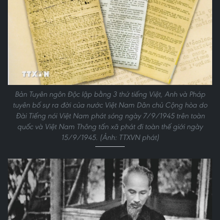
Bản Tuyên ngôn Độc lập bằng 3 thứ tiếng Việt, Anh và Pháp
tuyên bố sự ra đời của nước Việt Nam Dân chủ Cộng hòa do
Đài Tiếng nói Việt Nam phát sóng ngày 7/9/1945 trên toàn
quốc và Việt Nam Thông tấn xã phát đi toàn thế giới ngày
15/9/1945. (Ảnh: TTXVN phát)