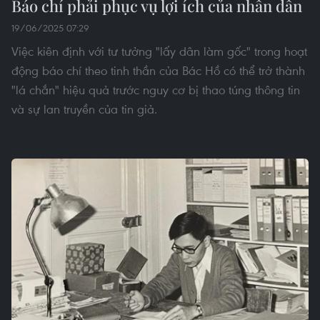
Báo chí phải phục vụ lợi ích của nhân dân
19/06/2025 07:29
Việc kiên định với tư tưởng "lấy dân làm gốc" trong hoạt
động báo chí theo tinh thần của Bác Hồ có thể trở thành
"lá chắn" hiệu quả trước nguy cơ bị thao túng thông tin
và sự lan truyền của tin giả.