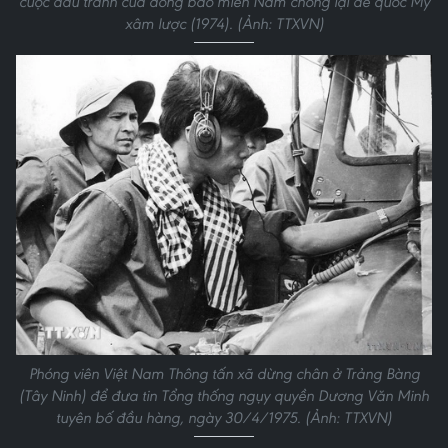
cuộc đấu tranh của đồng bào miền Nam chống lại đế quốc Mỹ
xâm lược (1974). (Ảnh: TTXVN)
Phóng viên Việt Nam Thông tấn xã dừng chân ở Trảng Bàng
(Tây Ninh) để đưa tin Tổng thống ngụy quyền Dương Văn Minh
tuyên bố đầu hàng, ngày 30/4/1975. (Ảnh: TTXVN)