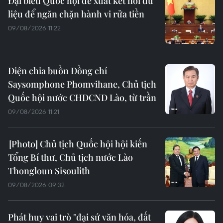
Đại biểu Quốc hội đề xuất kết nối dữ
liệu để ngăn chặn hành vi rửa tiền
09/08/2026 11:22
Điện chia buồn Đồng chí
Saysomphone Phomvihane, Chủ tịch
Quốc hội nước CHDCND Lào, từ trần
09/08/2026 11:21
Chủ tịch Quốc hội hội kiến
Tổng Bí thư, Chủ tịch nước Lào
Thongloun Sisoulith
09/08/2026 09:32
Phát huy vai trò "đại sứ văn hóa, đất