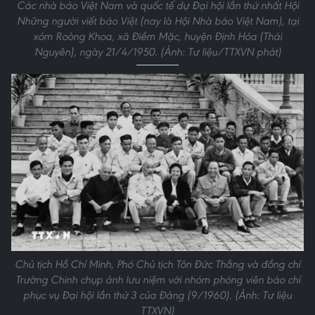
Các nhà báo Việt Nam và quốc tế dự Đại hội lần thứ nhất Hội
Những người viết báo Việt (nay là Hội Nhà báo Việt Nam), tại
xóm Roòng Khoa, xã Điềm Mặc, huyện Định Hóa (Thái
Nguyên), ngày 21/4/1950. (Ảnh: Tư liệu/TTXVN phát)
Chủ tịch Hồ Chí Minh, Phó Chủ tịch Tôn Đức Thắng và đồng chí
Trường Chinh chụp ảnh lưu niệm với nhóm phóng viên báo chí
phục vụ Đại hội lần thứ 3 của Đảng (9/1960). (Ảnh: Tư liệu
TTXVN)