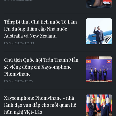
Tổng Bí thư, Chủ tịch nước Tô Lâm
lên đường thăm cấp Nhà nước
Australia và New Zealand
09/08/2026 02:00
Chủ tịch Quốc hội Trần Thanh Mẫn
sẽ viếng đồng chí Xaysomphone
Phomvihane
09/08/2026 01:25
Xaysomphone Phomvihane - nhà
lãnh đạo vun đắp cho mối quan hệ
hữu nghị Việt-Lào