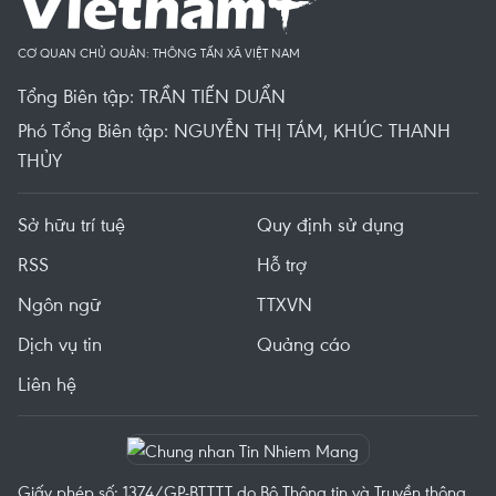
CƠ QUAN CHỦ QUẢN: THÔNG TẤN XÃ VIỆT NAM
Tổng Biên tập: TRẦN TIẾN DUẨN
Phó Tổng Biên tập: NGUYỄN THỊ TÁM, KHÚC THANH
THỦY
Sở hữu trí tuệ
Quy định sử dụng
RSS
Hỗ trợ
Ngôn ngữ
TTXVN
Dịch vụ tin
Quảng cáo
Liên hệ
Giấy phép số: 1374/GP-BTTTT do Bộ Thông tin và Truyền thông