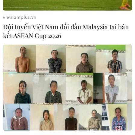
đồng loạt bung chiêu kích cầu đa
dạng
vietnamplus.vn
04/08/2026 04:29
Đội tuyển Việt Nam đối đầu Malaysia tại bán
kết ASEAN Cup 2026
Ôtô Trung Quốc có tạo nên “làn sóng
tràn” tại châu Âu?
04/08/2026 00:17
Châu Phi tận dụng lợi thế quang điện
cho ngành xe điện
03/08/2026 09:46
Thiếu tài xế, khoảng 25-30% xe đầu
kéo phải nằm bãi