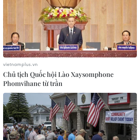
Không phải là ngoại lệ, ngày 25/3 Honda thông
báo tạm dừng sản xuất tạihai nhà máy Saitama
và Suzuka sẽ kéo dài tới ngày 3/4. Nhưng hãng
đã nối lạihoạt động sản xuất xe máy tại nhà
máy Kumamoto vào hôm 21/3./.
Hoàng Hà (TTXVN/Vietnam+)
vietnamplus.vn
Chủ tịch Quốc hội Lào Xaysomphone
Phomvihane từ trần