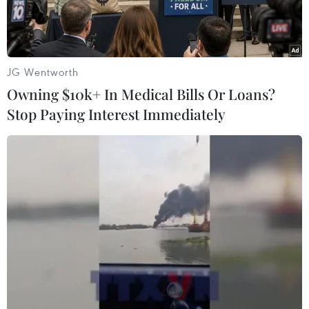
chuyển một số hoạt độngsản xuất động cơ từ
Nhật Bản sang Mỹ do trận
động đất
vừa qua đã
tàn phá nhà máysản xuất trong nước.
JG Wentworth
Nissan cho hay các nhà máy của hãng tại Mỹ sẽ
Owning $10k+ In Medical Bills Or Loans?
hoạt động hết công suất chotới ngày 1/4, thậm
Stop Paying Interest Immediately
chí một số nhà máy có thể tăng ca do thảm họa
hôm 11/3 gâythiệt hại nặng nề cho nhà máy sản
xuất động cơ Iwaki tại Nhật Bản.
Hãng cũng đang nghiên cứu khả năng để nhà
máy sản xuất động cơ Dechard ởbang
Tennessee (Mỹ) cung cấp động cơ cho các nhà
máy tại Nhật Bản.
Theo các chuyên gia, các nhà máy sản xuất ôtô