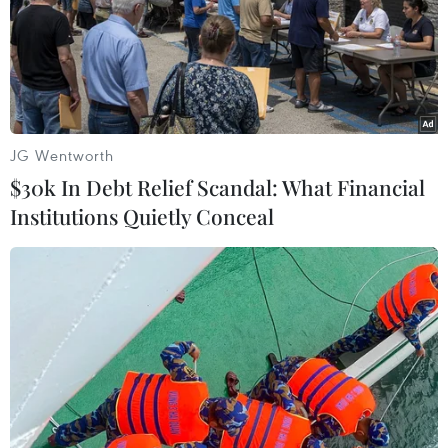
#Mỹ
#Nhật Bản
#Nissan
#Động đất
#Ngành ôtô
Mỹ
JG Wentworth
$30k In Debt Relief Scandal: What Financial
Institutions Quietly Conceal
Theo dõi VietnamPlus
TIN CÙNG CHUYÊN MỤC