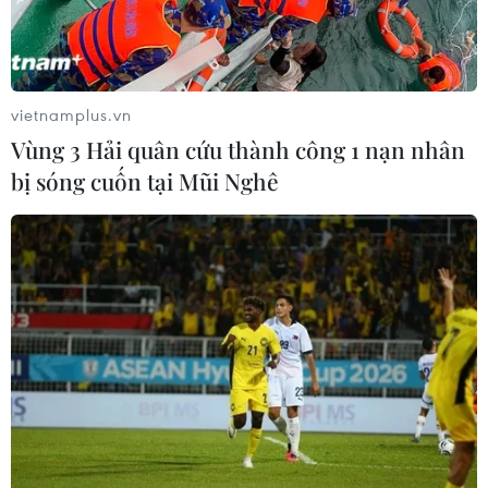
Xe điện Trung Quốc mở rộng
cuộc đua công nghệ ra Đông Nam Á
08/08/2026 03:00
vietnamplus.vn
Vùng 3 Hải quân cứu thành công 1 nạn nhân
Hãng BMW bắt đầu sản xuất hàng
bị sóng cuốn tại Mũi Nghê
loạt mẫu xe thuần điện “thế hệ mới”
07/08/2026 01:52
Các thương hiệu xe cao cấp của Đức
trong cuộc khủng hoảng lợi nhuận
04/08/2026 23:03
Bứt phá trước "tháng Ngâu": Hãng xe