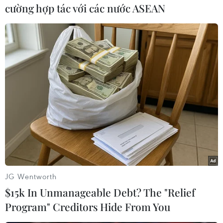
Honda Motor Co., Mazda Motor Co. và
cường hợp tác với các nước ASEAN
Mitsubishi Motor Corp. đều cho biếtcác nhà máy
của họ ở Bắc Mỹ vẫn hoạt động bình thường.
Chi nhánh Subaru của Fuji Heavy Industries
Ltd., cũng nói rằng hoạt độngtại Bắc Mỹ vẫn
tiếp diễn cho dù có lúc bị gián đoạn. Còn Fuji đã
nối lại hoạtđộng sản xuất phụ tùng cho các nhà
máy ở nước ngoài hôm 24/3.
Hồi tháng 2, sản lượng xe tại Bắc Mỹ đạt tới 1,06
triệu chiếc, tăng 15% sovới tháng 2 năm ngoái.
Nhưng theo ông Jeff Schuster, tổng giám đốc J.D.
JG Wentworth
Power &Associates, hoạt động sản xuất trong
$15k In Unmanageable Debt? The "Relief
ngắn hạn bắt đầu bị ảnh hưởng bởi tìnhtrạng
Program" Creditors Hide From You
thiếu linh kiện, phụ tùng từ Nhật Bản.