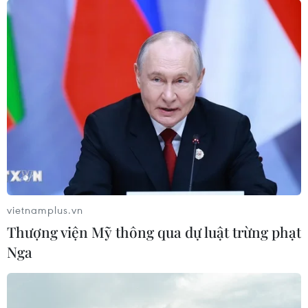
29/07/2026 14:37
Triệu hồi để kiểm tra sản phẩm xe
môtô Honda CB1000 Hornet
29/07/2026 07:19
Nhà sản xuất ôtô Porsche cắt giảm
thêm 5.000 việc làm
27/07/2026 14:48
vietnamplus.vn
Thượng viện Mỹ thông qua dự luật trừng phạt
Trung Quốc đẩy mạnh chiến lược
Nga
"toàn chuỗi" trong xuất khẩu xe năng
lượng mới
27/07/2026 11:16