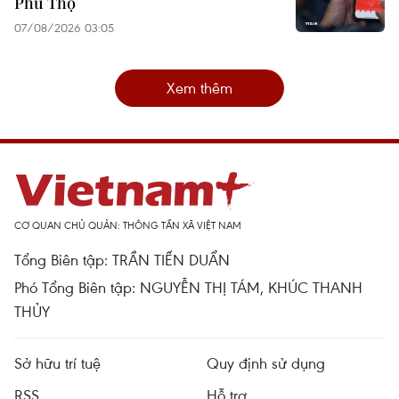
Phú Thọ
07/08/2026 03:05
Xem thêm
CƠ QUAN CHỦ QUẢN: THÔNG TẤN XÃ VIỆT NAM
Tổng Biên tập: TRẦN TIẾN DUẨN
Phó Tổng Biên tập: NGUYỄN THỊ TÁM, KHÚC THANH
THỦY
Sở hữu trí tuệ
Quy định sử dụng
RSS
Hỗ trợ