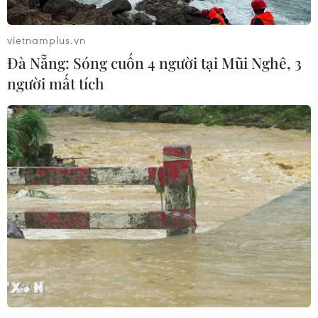
vietnamplus.vn
Đà Nẵng: Sóng cuốn 4 người tại Mũi Nghê, 3
người mất tích
Hải quân Maroc giải cứu 141 người di cư
lênh đênh ở Đại Tây Dương
19/02/2024 02:19
Sau khi chiếc thuyền của những người di cư mắc cạn
cách cảng Dakhla khoảng 275 km, họ đã gửi tín hiệu
cấp cứu và được chính quyền Maroc tiếp nhận.