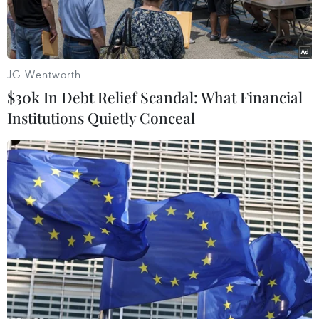
JG Wentworth
$30k In Debt Relief Scandal: What Financial
Institutions Quietly Conceal
Binh sỹ Pháp tuần tra tại Diffa, Niger ngày 25/5/2015. (Ảnh:
AFP/TTXVN)
Theo phóng viên TTXVN tại châu Phi, ngày 21/2,
trong chuyến thăm thành phố Abidjan của Côte
d'Ivoire, đặc phái viên riêng của Tổng thống