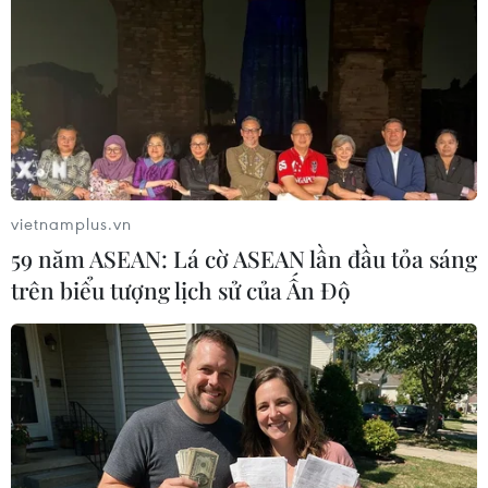
TIN LIÊN QUAN
vietnamplus.vn
59 năm ASEAN: Lá cờ ASEAN lần đầu tỏa sáng
trên biểu tượng lịch sử của Ấn Độ