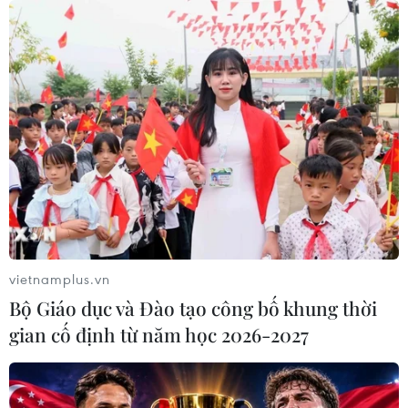
Anh công bố kết quả điều tra ban
đầu vụ đâm dao ở trung tâm London
06/08/2026 06:00
Ba Lan thảo luận việc thành lập căn
cứ quân sự thường trực với Mỹ
06/08/2026 00:06
Liên hợp quốc: Xung đột Ukraine trải
vietnamplus.vn
qua tháng đẫm máu nhất
Bộ Giáo dục và Đào tạo công bố khung thời
05/08/2026 23:47
gian cố định từ năm học 2026-2027
Đức điều tra vụ UAV gắn thuốc nổ