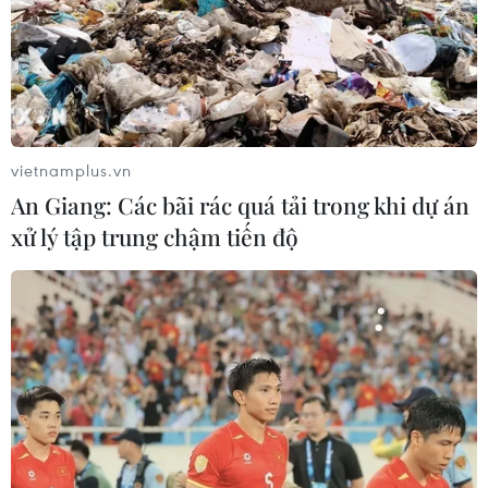
vietnamplus.vn
An Giang: Các bãi rác quá tải trong khi dự án
TIN CÙNG CHUYÊN MỤC
xử lý tập trung chậm tiến độ
Iceland trước cuộc trưng cầu ý dân
về nối lại đàm phán gia nhập EU
08/08/2026 07:54
Italy bác tối hậu thư của Tây Ban Nha
về kiểm soát biên giới