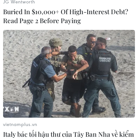
JG Wentworth
Theo phía Pháp, triển vọng hợp tác giữa 2 bên
Buried In $10,000+ Of High-Interest Debt?
về an ninh sẽ tập trung vào hỗ trợ năng lực cho
Read Page 2 Before Paying
lực lượng quân đội của Côte d'Ivoire.
Chuyến thăm trên của ông Bockel diễn ra trong
bối cảnh ông được Tổng thống Pháp Emmanuel
Macron giao nhiệm vụ thảo luận với các nước
đối tác châu Phi về các hình thức hiện diện
quân sự mới của Pháp tại những nước này hôm
6/2.
Thời gian qua, quân đội Pháp lần lượt bị buộc
phải rút quân khỏi các nước Mali, Burkina Faso
và sau đó là Niger, 3 quốc gia Tây Phi hiện đang
do các chính quyền quân sự nắm quyền lãnh
vietnamplus.vn
đạo sau các cuộc đảo chính.
Italy bác tối hậu thư của Tây Ban Nha về kiểm