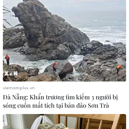
Ngoài Côte d'Ivoire, 3 quốc gia châu Phi khác có
căn cứ quân sự cũng bị ảnh hưởng do sự điều
chỉnh hệ thống quân sự lần này bao gồm
Senegal, Gabon và Chad.
Theo dự kiến, ông Bockel sẽ phải đệ trình đề
xuất của mình về vấn đề nêu trên lên Tổng
thống Pháp Emmanuel Macron vào tháng 7 tới./.
(TTXVN/Vietnam+)
vietnamplus.vn
Đà Nẵng: Khẩn trương tìm kiếm 3 người bị
sóng cuốn mất tích tại bán đảo Sơn Trà