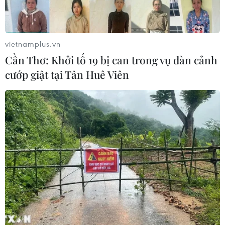
Xem thêm
vietnamplus.vn
Cần Thơ: Khởi tố 19 bị can trong vụ dàn cảnh
cướp giật tại Tân Huê Viên
CƠ QUAN CHỦ QUẢN: THÔNG TẤN XÃ VIỆT NAM
Tổng Biên tập: TRẦN TIẾN DUẨN
Phó Tổng Biên tập: NGUYỄN THỊ TÁM, KHÚC THANH
THỦY
Sở hữu trí tuệ
Quy định sử dụng
RSS
Hỗ trợ
Ngôn ngữ
TTXVN