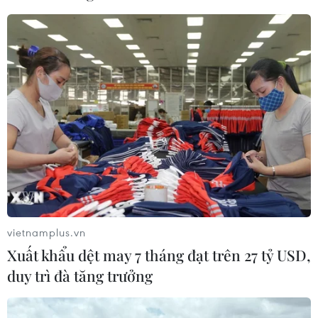
NATO ưu tiên đẩy nhanh chuyển
giao hệ thống phòng không cho
Ukraine
06/08/2026 12:24
Thắt chặt tình hữu nghị sắt son giữa
các cựu chuyên gia quân sự Nga với
Việt Nam
06/08/2026 06:23
vietnamplus.vn
Xuất khẩu dệt may 7 tháng đạt trên 27 tỷ USD,
Anh công bố kết quả điều tra ban
duy trì đà tăng trưởng
đầu vụ đâm dao ở trung tâm London
06/08/2026 06:00