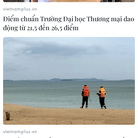
ung thư gan di căn
vietnamplus.vn
07/08/2026 04:05
Điểm chuẩn Trường Đại học Thương mại dao
động từ 21,5 đến 26,5 điểm
Nga thoái vốn nhà nước khỏi Sân bay
Quốc tế Sheremetyevo
07/08/2026 00:22
Nga thông báo tấn công căn
cứ ngầm của Ukraine
06/08/2026 16:21
Tây Ban Nha: 100 người thiệt mạng
vietnamplus.vn
trong vụ vượt biển ồ ạt vào Ceuta