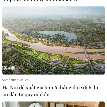
#Olympic Paris 2024
#Đe dọa đánh bom
#Sân bay
#Đường sắt
Pháp
Theo dõi VietnamPlus
vietnamplus.vn
Hà Nội đề xuất gia hạn 6 tháng đối với 6 dự
án đầu tư quy mô lớn