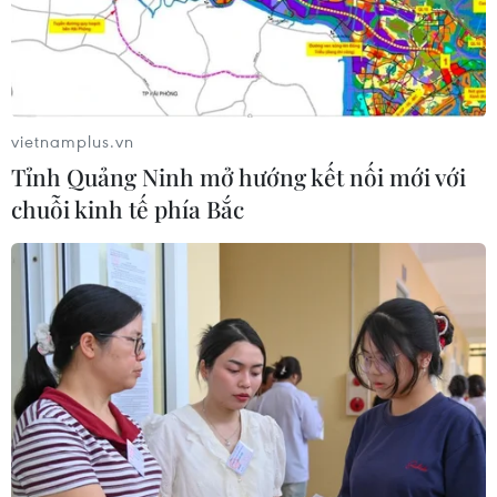
Khủng hoảng nắng nóng đẩy 34 tỉnh
của Pháp vào mức nguy cơ cháy
rừng cao
08/08/2026 23:59
vietnamplus.vn
Tỉnh Quảng Ninh mở hướng kết nối mới với
Iceland trước cuộc trưng cầu ý dân
chuỗi kinh tế phía Bắc
về nối lại đàm phán gia nhập EU
08/08/2026 07:54
Italy bác tối hậu thư của Tây Ban Nha
về kiểm soát biên giới
08/08/2026 07:27