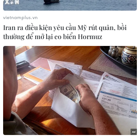
sắt của Pháp chỉ vài giờ trước Lễ khai mạc
Olympic Paris 2024.
vietnamplus.vn
Trên trang web của mình, giới chức quản lý sân
Iran ra điều kiện yêu cầu Mỹ rút quân, bồi
bay nêu rõ đã triển khai hoạt động sơ tán vì lý
thường để mở lại eo biển Hormuz
do an ninh và sân bay này phải tạm thời đóng
cửa trong vài giờ.
Hồi cuối năm ngoái, một số sân bay khác của
Pháp, gồm EuroAirport, đã phải tiến hành hoạt
động sơ tán sau khi xuất hiện hàng loạt đe dọa
đánh bom. Sau đó, quá trình điều tra cho thấy
những đe dọa như vậy là không có thực.
Sân bay trên nằm bên phía lãnh thổ Pháp, ngay
gần khu vực biên giới với Thụy Sĩ.
Sự việc trên diễn ra trong bối cảnh nhà điều