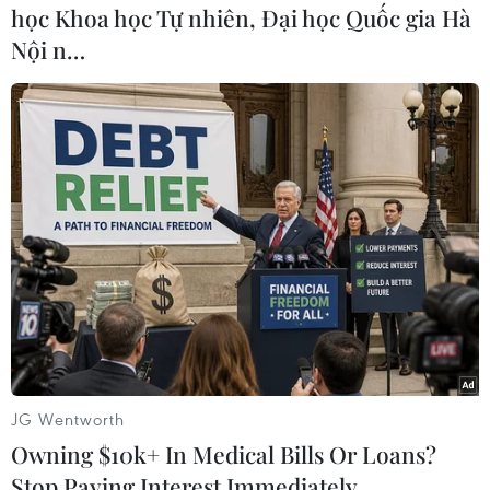
lễ khai mạc Olympic Paris
học Khoa học Tự nhiên, Đại học Quốc gia Hà
Mạng lưới đường sắt cao tốc của
Nội n…
Pháp đã bị tấn công bởi "các
hành vi ác ý" bao gồm các cuộc
tấn công đốt phá làm gián đoạn
hệ thống giao thông, vài giờ trước
lễ khai mạc Thế vận hội Paris
2024.
(TTXVN/Vietnam+)
JG Wentworth
Owning $10k+ In Medical Bills Or Loans?
Stop Paying Interest Immediately