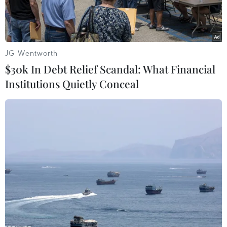
JG Wentworth
$30k In Debt Relief Scandal: What Financial
Institutions Quietly Conceal
Sân bay Basel-Mulhouse. (Ảnh: AFP)
Ngày 26/7, cảnh sát Pháp cho biết sân bay Basel-
Mulhouse hay còn được biết đến là sân bay
EuroAirport đã tiến hành hoạt động sơ tán vì lý
do an ninh, trong bối cảnh cũng đã xảy ra các
cuộc tấn công làm gián đoạn hệ thống đường