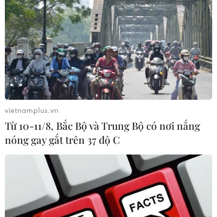
Bất ổn địa chính trị kìm hãm tăng
trưởng Eurozone
05/08/2026 22:59
Tổng thống Nga thay đổi vị
trí các chỉ huy tại mặt trận Ukraine
vietnamplus.vn
05/08/2026 15:26
Từ 10-11/8, Bắc Bộ và Trung Bộ có nơi nắng
nóng gay gắt trên 37 độ C
Đâm dao ở trung tâm London, một
nữ nghi phạm bị bắt giữ
05/08/2026 15:07