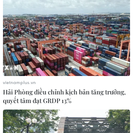
Ba Lan thảo luận việc thành lập căn
cứ quân sự thường trực với Mỹ
06/08/2026 00:06
Liên hợp quốc: Xung đột Ukraine trải
qua tháng đẫm máu nhất
05/08/2026 23:47
vietnamplus.vn
Hải Phòng điều chỉnh kịch bản tăng trưởng,
quyết tâm đạt GRDP 13%
Đức điều tra vụ UAV gắn thuốc nổ
xuất hiện tại sân bay
05/08/2026 23:43