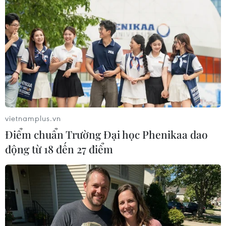
Olympic Paris 2024 đối mặt với những rủi ro về công
nghệ. Điều này đặc biệt được quan tâm sau vụ sập
mạng toàn cầu liên quan đến phần mềm của công ty
an ninh mạng CrowdStrike.
vietnamplus.vn
Điểm chuẩn Trường Đại học Phenikaa dao
động từ 18 đến 27 điểm