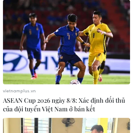
EVN mở gói thầu trên 30.000 tỷ đồng dự
án nhiệt điện Quảng Trạch 1
07/10/2020 11:00
Dự án Nhà máy Nhiệt điện Quảng Trạch I là một trong
những dự án nguồn điện lớn, quan trọng của EVN sau
khi đi vào vận hành mỗi năm nhà máy cung cấp
khoảng 8,4 tỷ kWh.
vietnamplus.vn
ASEAN Cup 2026 ngày 8/8: Xác định đối thủ
của đội tuyển Việt Nam ở bán kết