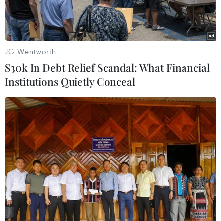
JG Wentworth
$30k In Debt Relief Scandal: What Financial
Institutions Quietly Conceal
Phối cảnh dự án Nhà máy nhiệt điện Quảng Trạch.
Ngày 22/2, Ủy ban nhân dân tỉnh Quảng Bình
xác nhận thông tin Dự án Nhà máy nhiệt điện II
Quảng Trạch vừa được Thủ tướng Chính phủ
phê duyệt chủ trương đầu tư.