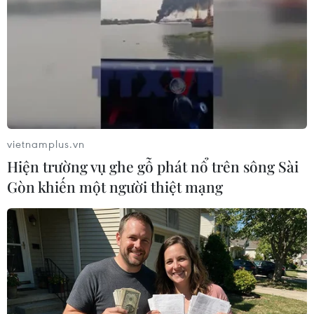
Hiện nay, tiến độ thực hiện đầu tư xây dựng Dự
án Nhà máy Nhiệt điện Quảng Trạch I đang
được tập trung đẩy nhanh nhằm phấn đấu đến
tháng 6/2024, Tổ máy số I của Nhà máy dự kiến
sẽ đi vào hoạt động./.
(TTXVN/Vietnam+)
vietnamplus.vn
Hiện trường vụ ghe gỗ phát nổ trên sông Sài
Gòn khiến một người thiệt mạng