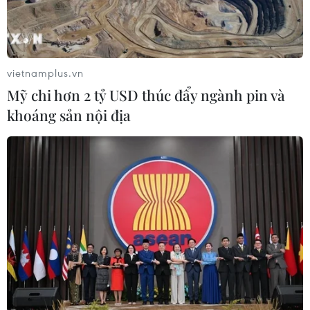
vietnamplus.vn
Mỹ chi hơn 2 tỷ USD thúc đẩy ngành pin và
khoáng sản nội địa
EVN tập trung vốn, đẩy nhanh tiến độ dự
án nguồn, lưới điện
04/03/2020 02:52
Theo Nghị quyết số 32-NQ/ĐU, EVN sẽ tập trung đảm
bảo nguồn vốn đầu tư xây dựng và các giải pháp đảm
bảo tiến độ các dự án nguồn điện, lưới điện.