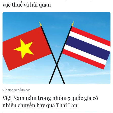
khăn khâu giải phóng mặt bằng
vực thuế và hải quan
02/10/2020 11:45
Tại các vị trí móng và hành lang tuyến, một số địa
phương vẫn chưa phê duyệt phương án bồi thường
phần hành lang tuyến, một số hộ dân vẫn chưa bàn
giao mặt bằng với lý do đơn giá đền bù thấp.
vietnamplus.vn
Việt Nam nằm trong nhóm 5 quốc gia có
nhiều chuyến bay qua Thái Lan