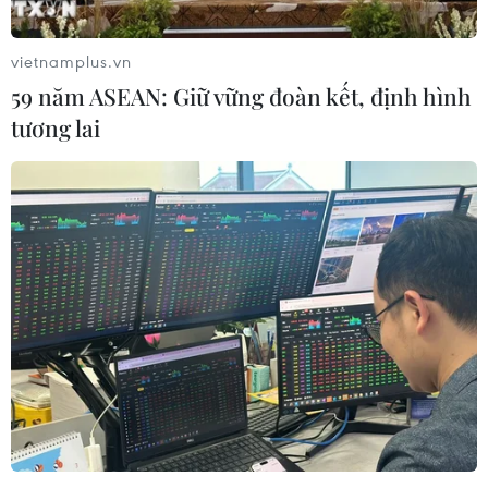
vietnamplus.vn
59 năm ASEAN: Giữ vững đoàn kết, định hình
tương lai
Thi công cảng nhập than, đê chắn sóng ở
Trung tâm Điện lực Quảng Trạch
25/07/2020 12:59
Hạng mục Cảng nhập than và đê chắn sóng của Dự án