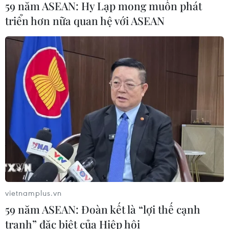
59 năm ASEAN: Hy Lạp mong muốn phát
07/08/2026 08:14
triển hơn nữa quan hệ với ASEAN
Giá vàng hướng tới tuần tăng mạnh
nhất kể từ tháng 1/2026
07/08/2026 08:14
Hạn hán nghiêm trọng đe dọa "huyết
mạch" kinh tế châu Âu
07/08/2026 07:58
vietnamplus.vn
Để trái sầu riêng đáp ứng yêu cầu
59 năm ASEAN: Đoàn kết là “lợi thế cạnh
xuất khẩu bền vững
tranh” đặc biệt của Hiệp hội