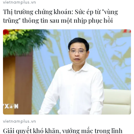
vietnamplus.vn
cơ sở hạ tầng thuộc Trung tâm Điện lực Quảng Trạch có
Thị trường chứng khoán: Sức ép từ "vùng
tổng mức đầu tư 3.500 tỷ đồng.
trũng" thông tin sau một nhịp phục hồi
vietnamplus.vn
Dự án đường dây 500kV mạch 3: Vẫn khó
Giải quyết khó khăn, vướng mắc trong lĩnh