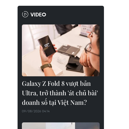
VIDEO
Galaxy Z Fold 8 vượt bản
Ultra, trở thành 'át chủ bài'
doanh số tại Việt Nam?
09/08/2026 04:14