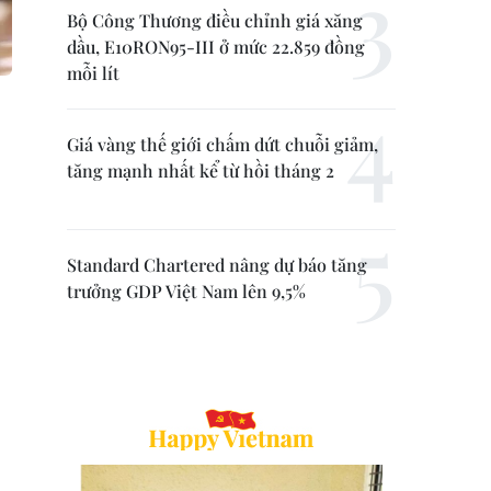
Bộ Công Thương điều chỉnh giá xăng
dầu, E10RON95-III ở mức 22.859 đồng
mỗi lít
Giá vàng thế giới chấm dứt chuỗi giảm,
tăng mạnh nhất kể từ hồi tháng 2
Standard Chartered nâng dự báo tăng
trưởng GDP Việt Nam lên 9,5%