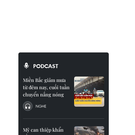
PODCAST
Miền Bắc giảm mưa
từ đêm nay, cuối tuần
chuyển nắng nóng
NGHE
Mỹ can thiệp khẩn