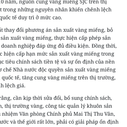
 10 năm, nguồn cung vàng miếng SJC trên thị
ột trong những nguyên nhân khiến chênh lệch
quốc tế duy trì ở mức cao.
 thay đổi phương án sản xuất vàng miếng, bỏ
sản xuất vàng miếng, thực hiện cấp phép sản
 doanh nghiệp đáp ứng đủ điều kiện. Đồng thời,
c hiện cấp hạn mức sản xuất vàng miếng trong
c tiêu chính sách tiền tệ và sự ổn định của nền
 cơ chế Nhà nước độc quyền sản xuất vàng miếng
quốc tế, tăng cung vàng miếng trên thị trường,
h lệch giá.
rằng, cần kịp thời sửa đổi, bổ sung chính sách,
h, thị trường vàng, công tác quản lý khuôn sản
ủ nhiệm Văn phòng Chính phủ Mai Thị Thu Vân,
ớc và thế giới rất lớn, phải có giải pháp ổn định