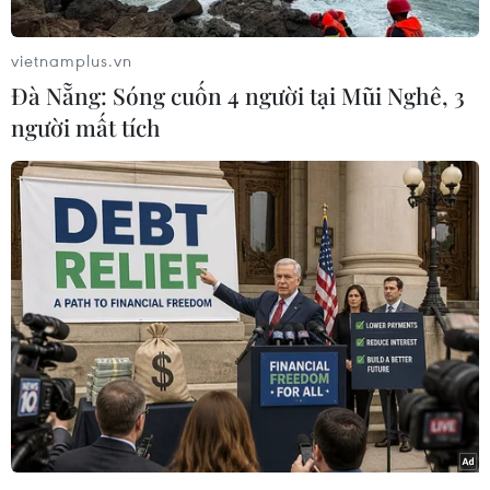
vietnamplus.vn
Đà Nẵng: Sóng cuốn 4 người tại Mũi Nghê, 3
người mất tích
(Nhấp chuột vào ảnh để xem kích thước chuẩn)
Để phòng chống bệnh viêm đường hô hấp cấp
do chủng virus corona mới (2019-nCoV) gây ra,
Bộ Y tế khuyến cáo không nên đến Trung Quốc
trong dịp này nếu không có việc cần thiết hoặc