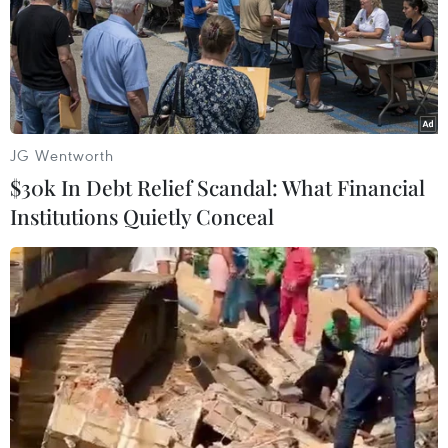
khai các biện pháp phòng, chống dịch bệnh viêm
đường hô hấp cấp do chủng mới của virus corona gây
ra.
JG Wentworth
$30k In Debt Relief Scandal: What Financial
Institutions Quietly Conceal
Singapore không cho hành khách đã từng