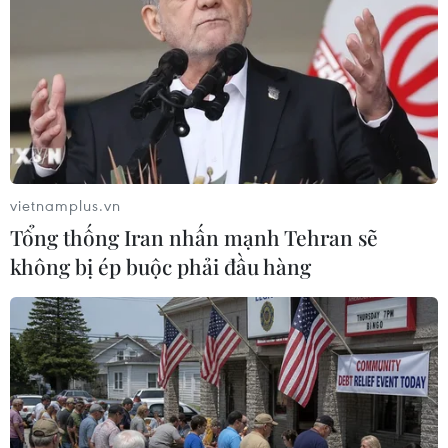
vietnamplus.vn
Tổng thống Iran nhấn mạnh Tehran sẽ
không bị ép buộc phải đầu hàng
Các địa phương khẩn trương triển khai
phòng dịch bệnh do virus corona
31/01/2020 11:00
Các địa phương trên cả nước đang khẩn trương triển