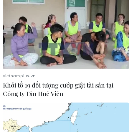
nguy cơ nhiễm khuẩn Salmonella
24/07/2026 05:34
Venezuela ghi nhận 3 ca tử vong do
virus Hanta
22/07/2026 06:57
vietnamplus.vn
Sản phụ ở Australia sinh 4 bé gái
Khởi tố 19 đối tượng cướp giật tài sản tại
cùng trứng theo cách hoàn toàn tự
Công ty Tân Huê Viên
nhiên
22/07/2026 06:38
Thành phố Hồ Chí Minh: 5 người tử