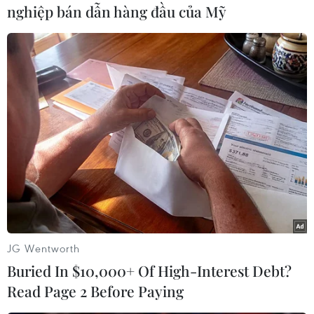
#nCoV
Trung Quốc
nghiệp bán dẫn hàng đầu của Mỹ
Theo dõi VietnamPlus
TIN LIÊN QUAN
JG Wentworth
Buried In $10,000+ Of High-Interest Debt?
Read Page 2 Before Paying