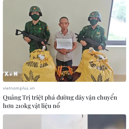
vietnamplus.vn
Quảng Trị triệt phá đường dây vận chuyển
hơn 210kg vật liệu nổ