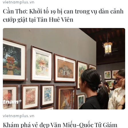
vietnamplus.vn
Cần Thơ: Khởi tố 19 bị can trong vụ dàn cảnh
cướp giật tại Tân Huê Viên
vietnamplus.vn
Khám phá vẻ đẹp Văn Miếu-Quốc Tử Giám