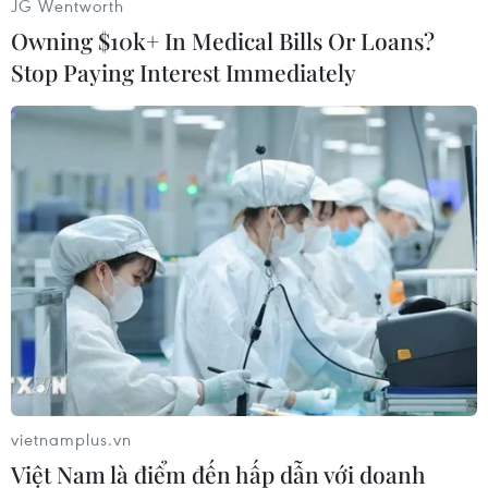
JG Wentworth
công việc đột xuất./.
Owning $10k+ In Medical Bills Or Loans?
(TTXVN/Vietnam+)
Stop Paying Interest Immediately
vietnamplus.vn
#Viêm đường hô hấp cấp
#Virus corona
#Bộ Y tế
Việt Nam là điểm đến hấp dẫn với doanh