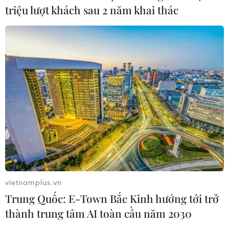
Mỹ sẽ thu hồi 22,2 tỷ USD gian lận trong thời
triệu lượt khách sau 2 năm khai thác
COVID-19
OECD thiệt hại 135 tỷ USD mỗi năm vì Hội
chứng COVID kéo dài
Phát hiện vi khuẩn có khả năng bảo vệ cơ thể
trước hội chứng COVID kéo dài
TIN LIÊN QUAN
vietnamplus.vn
Trung Quốc: E-Town Bắc Kinh hướng tới trở
thành trung tâm AI toàn cầu năm 2030