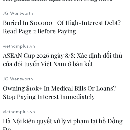
JG Wentworth
Buried In $10,000+ Of High-Interest Debt?
Read Page 2 Before Paying
vietnamplus.vn
ASEAN Cup 2026 ngày 8/8: Xác định đối thủ
của đội tuyển Việt Nam ở bán kết
JG Wentworth
Owning $10k+ In Medical Bills Or Loans?
Stop Paying Interest Immediately
Người dân Thái Lan tại “Đại lễ hội nước thế giới Songkran
2024”. (Ảnh: Đỗ Sinh/TTXVN)
vietnamplus.vn
Một giảng viên Khoa Y của Đại học
Hà Nội kiên quyết xử lý vi phạm tại hồ Đồng
Chulalongkorn đã cảnh báo người Thái nên
Đò