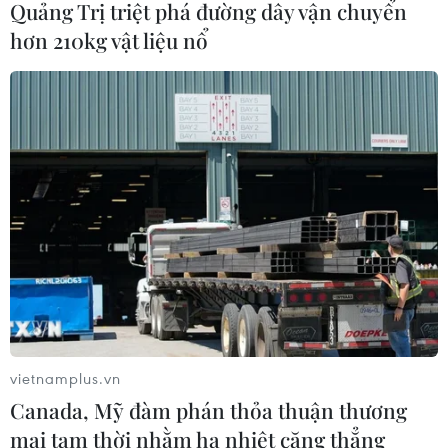
Quảng Trị triệt phá đường dây vận chuyển
hơn 210kg vật liệu nổ
vietnamplus.vn
Canada, Mỹ đàm phán thỏa thuận thương
mại tạm thời nhằm hạ nhiệt căng thẳng