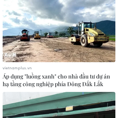
vietnamplus.vn
Áp dụng "luồng xanh" cho nhà đầu tư dự án
hạ tầng công nghiệp phía Đông Đắk Lắk
Trẻ sinh ra trong thời phong tỏa vì
COVID-19 có hệ miễn dịch tốt hơn bình
thường
05/03/2024 00:25