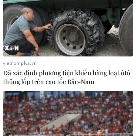
Nghiên cứu của các nhà khoa học Ireland cho thấy việc
phong tỏa trong đại dịch COVID-19 đã dẫn đến hai thay
đổi có lợi trong cơ thể trẻ sơ sinh, giúp trẻ ít bị mắc bệnh
và ít bị dị ứng.
vietnamplus.vn
Đã xác định phương tiện khiến hàng loạt ôtô
thủng lốp trên cao tốc Bắc-Nam