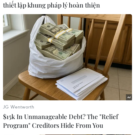
thiết lập khung pháp lý hoàn thiện
Em nhỏ trải nghiệm làm đèn lồng. (Ảnh: Tuấn Đức/TTXVN)
JG Wentworth
$15k In Unmanageable Debt? The "Relief
Program" Creditors Hide From You
Giới thiệu một số Di sản Văn hóa cho khách tham quan. (Ảnh: