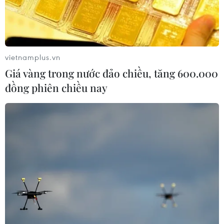
Em nhỏ trải nghiệm công nghệ thực tế ảo. (Ảnh: Tuấn
Đức/TTXVN)
vietnamplus.vn
Giá vàng trong nước đảo chiều, tăng 600.000
đồng phiên chiều nay
Em nhỏ cùng phụ huynh tô màu tranh dân gian. (Ảnh: Tuấn