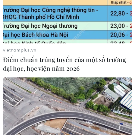
Xem thêm
vietnamplus.vn
CƠ QUAN CHỦ QUẢN: THÔNG TẤN XÃ VIỆT NAM
Điểm chuẩn trúng tuyển của một số trường
Tổng Biên tập: TRẦN TIẾN DUẨN
đại học, học viện năm 2026
Phó Tổng Biên tập: NGUYỄN THỊ TÁM, KHÚC THANH
THỦY
Sở hữu trí tuệ
Quy định sử dụng
RSS
Hỗ trợ
Ngôn ngữ
TTXVN
Dịch vụ tin
Quảng cáo