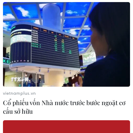
#Bảo tàng Dân tộc học Việt Nam
#Di sản văn hóa
#Tranh dân gian
TP. Hà Nội
vietnamplus.vn
Cổ phiếu vốn Nhà nước trước bước ngoặt cơ
Theo dõi VietnamPlus
cấu sở hữu