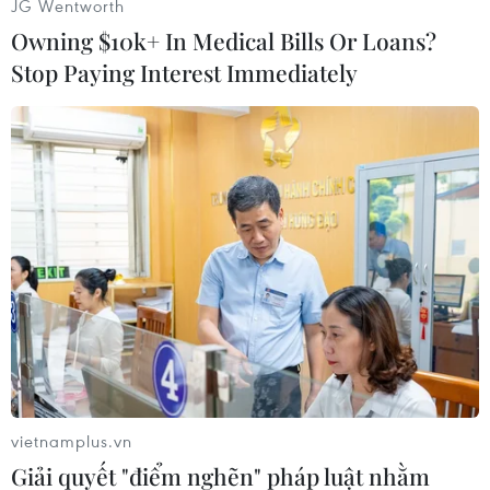
JG Wentworth
Owning $10k+ In Medical Bills Or Loans?
Stop Paying Interest Immediately
Em nhỏ trải nghiệm công nghệ thực tế ảo. (Ảnh: Tuấn
Đức/TTXVN)
vietnamplus.vn
Giải quyết "điểm nghẽn" pháp luật nhằm