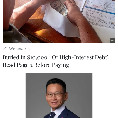
Em nhỏ trải nghiệm tô màu tranh dân gian. (Ảnh: Tuấn
JG Wentworth
Đức/TTXVN)
Buried In $10,000+ Of High-Interest Debt?
Read Page 2 Before Paying