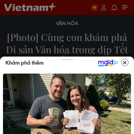
VĂN HÓA
[Photo] Cùng con khám phá
Di sản Văn hóa trong dịp Tết
Thiếu nhi
Khám phá thêm
27/05/2023 05:53
Sáng 27/5 tại Hà Nội, Bảo tàng Dân tộc học Việt
Nam tổ chức chương trình Tết thiếu nhi "Cùng con
khám phá Di sản Văn hóa" nhằm mang đến cho
trẻ nhỏ sân chơi bổ ích với nhiều trải nghiệm thú vị.