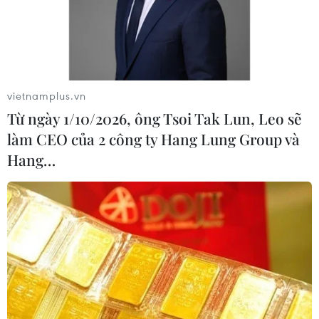
Gian hàng đồ chơi múa rối thu hút đông các em nhỏ cùng phụ
vietnamplus.vn
huynh. (Ảnh: Tuấn Đức/TTXVN)
Từ ngày 1/10/2026, ông Tsoi Tak Lun, Leo sẽ
làm CEO của 2 công ty Hang Lung Group và
Hang…