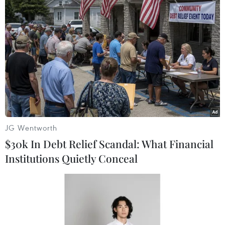
JG Wentworth
Em nhỏ cùng phụ huynh tô màu tranh dân gian. (Ảnh: Tuấn
Đức/TTXVN)
$30k In Debt Relief Scandal: What Financial
Institutions Quietly Conceal