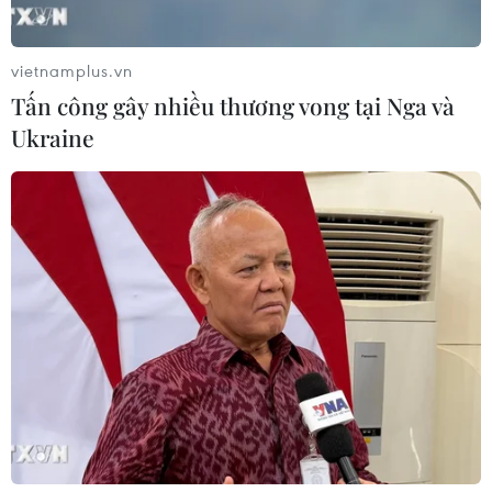
Đức/TTXVN)
vietnamplus.vn
Tấn công gây nhiều thương vong tại Nga và
Ukraine
Gian hàng đồ chơi múa rối thu hút đông các em nhỏ cùng phụ
huynh. (Ảnh: Tuấn Đức/TTXVN)