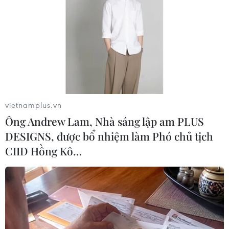
vietnamplus.vn
Em nhỏ cùng phụ huynh trải nghiệm làm đèn lồng. (Ảnh: Tuấn
Ông Andrew Lam, Nhà sáng lập am PLUS
Đức/TTXVN)
DESIGNS, được bổ nhiệm làm Phó chủ tịch
CIID Hồng Kô…