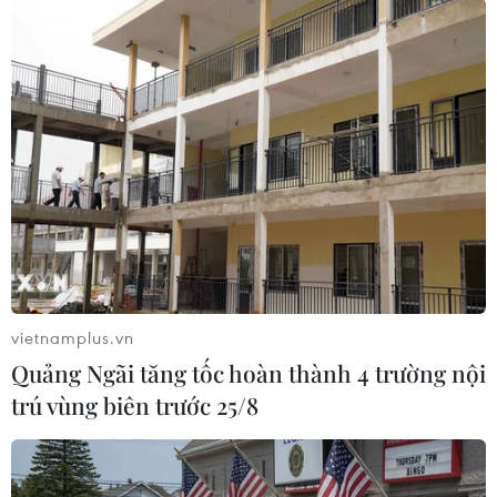
Tuấn Đức/TTXVN)
vietnamplus.vn
Quảng Ngãi tăng tốc hoàn thành 4 trường nội
Khách trải nghiệm đi cà kheo. (Ảnh: Tuấn Đức/TTXVN)
trú vùng biên trước 25/8