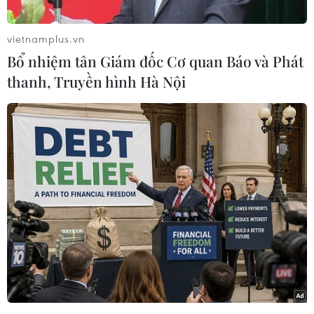
vietnamplus.vn
Bổ nhiệm tân Giám đốc Cơ quan Báo và Phát
thanh, Truyền hình Hà Nội
Em nhỏ cùng phụ huynh trải nghiệm làm đèn lồng. (Ảnh: Tuấn
Đức/TTXVN)