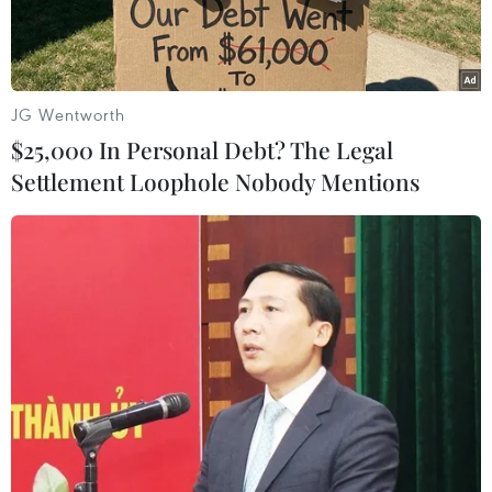
JG Wentworth
$25,000 In Personal Debt? The Legal
Settlement Loophole Nobody Mentions
Các em nhỏ trải nghiệm trò chơi xếp hình. (Ảnh: Tuấn
Đức/TTXVN)