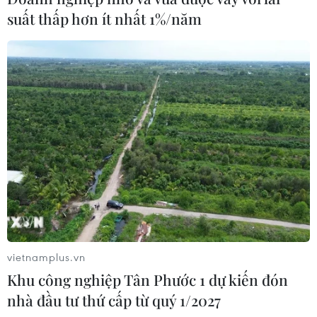
suất thấp hơn ít nhất 1%/năm
Du khách quốc tế trải nghiệm trò chơi Ném mũi tên. (Ảnh: Tuấn
Đức/TTXVN)
(TTXVN/Vietnam+)
vietnamplus.vn
Khu công nghiệp Tân Phước 1 dự kiến đón
nhà đầu tư thứ cấp từ quý 1/2027