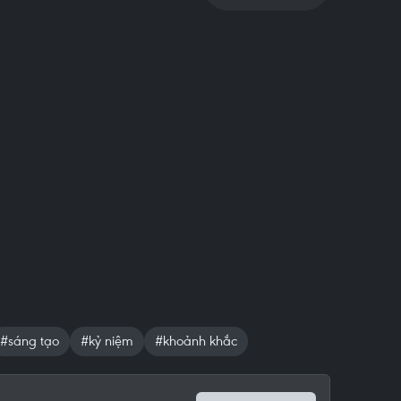
#sáng tạo
#kỷ niệm
#khoảnh khắc