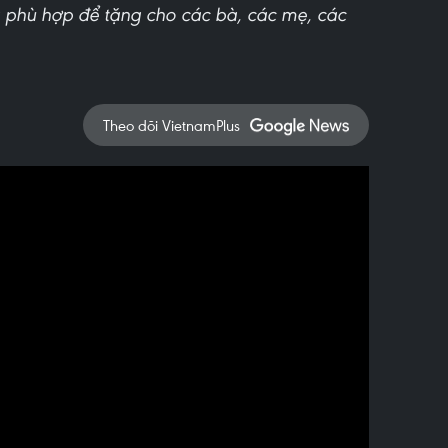
 phù hợp để tặng cho các bà, các mẹ, các
Theo dõi VietnamPlus