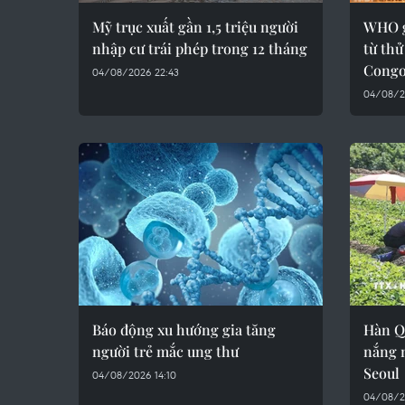
Mỹ trục xuất gần 1,5 triệu người
WHO g
nhập cư trái phép trong 12 tháng
từ thử
Cong
04/08/2026 22:43
04/08/2
Báo động xu hướng gia tăng
Hàn Q
người trẻ mắc ung thư
nắng n
Seoul
04/08/2026 14:10
04/08/2