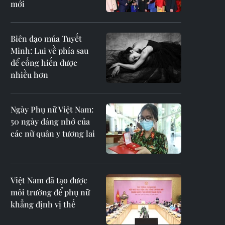
mới
Biên đạo múa Tuyết
Minh: Lui về phía sau
để cống hiến được
nhiều hơn
Ngày Phụ nữ Việt Nam:
50 ngày đáng nhớ của
các nữ quân y tương lai
Việt Nam đã tạo được
môi trường để phụ nữ
khẳng định vị thế