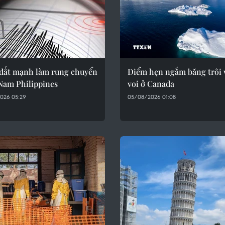
đất mạnh làm rung chuyển
Điểm hẹn ngắm băng trôi 
Nam Philippines
voi ở Canada
026 05:29
05/08/2026 01:08