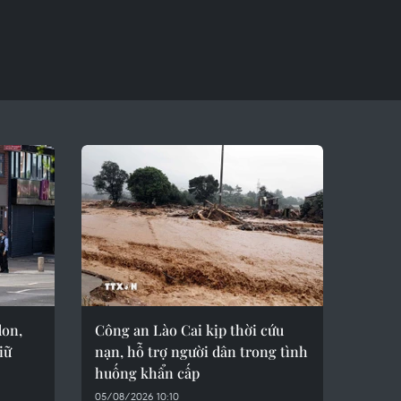
don,
Công an Lào Cai kịp thời cứu
iữ
nạn, hỗ trợ người dân trong tình
huống khẩn cấp
05/08/2026 10:10