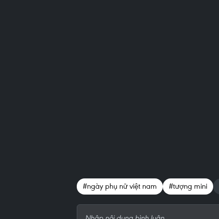
#ngày phụ nữ việt nam
#tượng mini