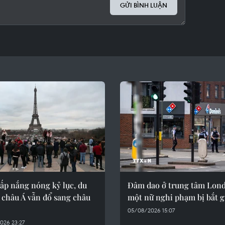
GỬI BÌNH LUẬN
ấp nắng nóng kỷ lục, du
Đâm dao ở trung tâm Lon
 châu Á vẫn đổ sang châu
một nữ nghi phạm bị bắt g
05/08/2026 15:07
026 23:27