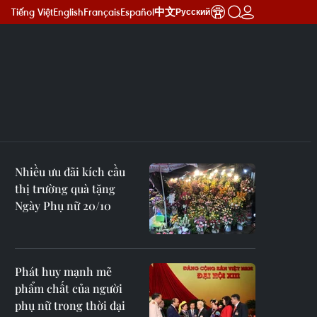
Tiếng Việt
English
Français
Español
中文
Русский
Nhiều ưu đãi kích cầu
thị trường quà tặng
Ngày Phụ nữ 20/10
Phát huy mạnh mẽ
phẩm chất của người
phụ nữ trong thời đại