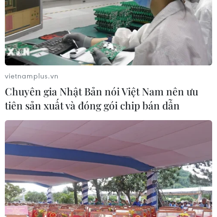
vietnamplus.vn
Chuyên gia Nhật Bản nói Việt Nam nên ưu
tiên sản xuất và đóng gói chip bán dẫn
TIN CÙNG CHUYÊN MỤC
Iceland trước cuộc trưng cầu ý dân
về nối lại đàm phán gia nhập EU
08/08/2026 07:54