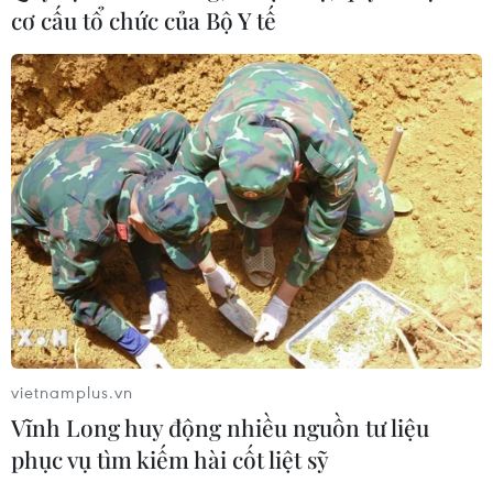
Nga thúc đẩy đa dạng hóa tuyến vận
cơ cấu tổ chức của Bộ Y tế
tải kết nối châu Á qua Ấn Độ Dương
06/08/2026 15:34
Italy và Hy Lạp trở thành điểm nóng
của virus Tây sông Nile
06/08/2026 13:24
NATO ưu tiên đẩy nhanh chuyển
giao hệ thống phòng không cho
Ukraine
vietnamplus.vn
06/08/2026 12:24
Vĩnh Long huy động nhiều nguồn tư liệu
phục vụ tìm kiếm hài cốt liệt sỹ
Thắt chặt tình hữu nghị sắt son giữa