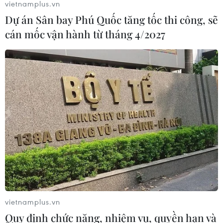
vietnamplus.vn
Nga thông báo tấn công căn
Dự án Sân bay Phú Quốc tăng tốc thi công, sẽ
cứ ngầm của Ukraine
cán mốc vận hành từ tháng 4/2027
06/08/2026 16:21
Tây Ban Nha: 100 người thiệt mạng
trong vụ vượt biển ồ ạt vào Ceuta
06/08/2026 16:03
Đức tuyên án chung thân đối tượng
gây vụ lao xe vào đám đông ở
Munich
06/08/2026 15:57
vietnamplus.vn
Quy định chức năng, nhiệm vụ, quyền hạn và