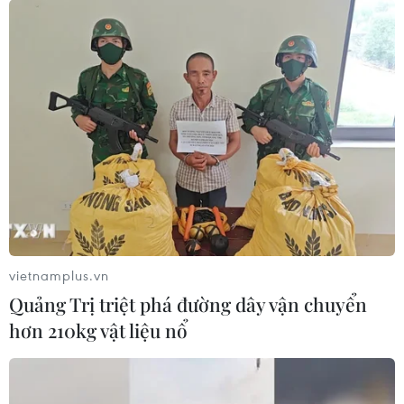
vietnamplus.vn
Quảng Trị triệt phá đường dây vận chuyển
hơn 210kg vật liệu nổ