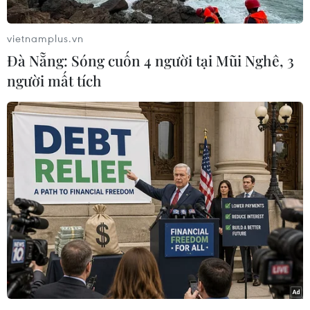
Thụy Điển gia nhập Tổ chức Hiệp ước Bắc Đại
Tây Dương (NATO) trước giữa tháng 1/2024.
vietnamplus.vn
Hôm 26/12, Ủy ban Đối ngoại Quốc hội Thổ Nhĩ
Đà Nẵng: Sóng cuốn 4 người tại Mũi Nghê, 3
Kỳ đã chấp thuận việc Thụy Điển gia nhập
người mất tích
NATO, cho phép Stockholm tiến thêm một bước
gần hơn với việc gia nhập liên minh quân sự
này.
Tuy nhiên, thủ tục quan trọng nhất vẫn phải
chờ phiên họp toàn thể Quốc hội Thổ Nhĩ Kỳ
thông qua, thì Thụy Điển mới “đặt một chân”
vào NATO.
Trong khi đó, theo kế hoạch, các nhà lập pháp
Thổ Nhĩ Kỳ sẽ nhóm họp trở lại vào ngày
15/1/2024.
Gần đây, ông Erdogan đã yêu cầu Mỹ bán lô