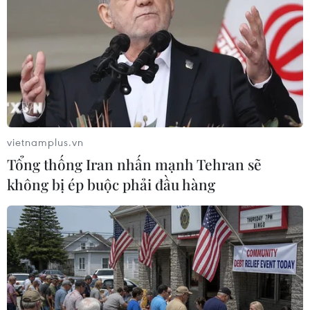
Theo dõi VietnamPlus
vietnamplus.vn
TIN LIÊN QUAN
Tổng thống Iran nhấn mạnh Tehran sẽ
không bị ép buộc phải đầu hàng