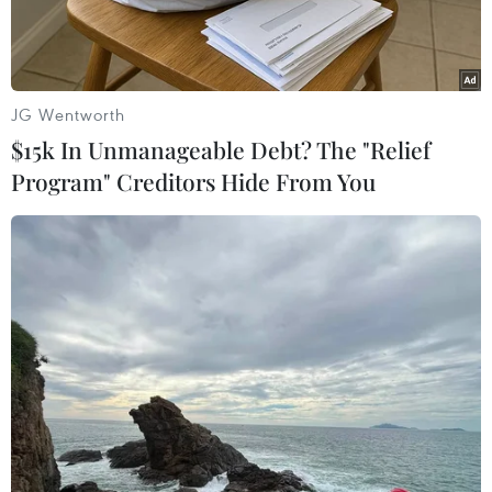
JG Wentworth
$15k In Unmanageable Debt? The "Relief
Program" Creditors Hide From You
Phiên họp của Ủy ban Đối ngoại Quốc hội Thổ Nhĩ Kỳ phê chuẩn
quyết định cho phép Thụy Điển gia nhập NATO tại Ankara,
ngày 26/12/2023. (Ảnh: THX/TTXVN)
Ngày 28/12, các nguồn tin cho biết Quốc hội Thổ
Nhĩ Kỳ có khả năng sẽ không bỏ phiếu về việc