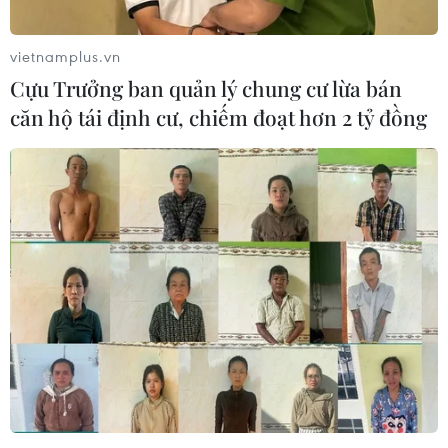
vietnamplus.vn
Cựu Trưởng ban quản lý chung cư lừa bán
căn hộ tái định cư, chiếm đoạt hơn 2 tỷ đồng
Tư cách thành viên NATO của Thụy Điển
vẫn còn là dấu hỏi
29/11/2023 09:48
Một số ngoại trưởng các nước thành viên NATO đã hy
vọng tiến trình phê chuẩn tư cách thành viên của Thụy