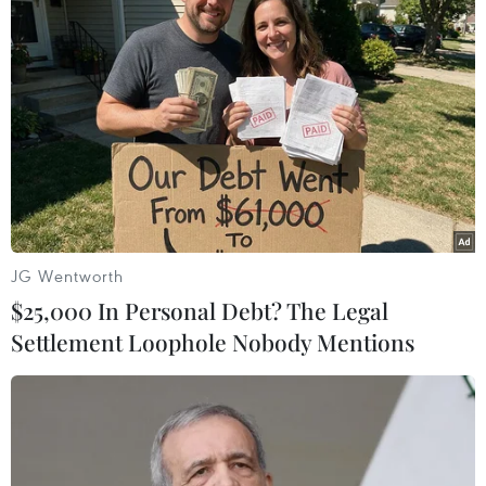
JG Wentworth
$25,000 In Personal Debt? The Legal
Settlement Loophole Nobody Mentions
#Quốc hội Thổ Nhĩ Kỳ
#Thụy Điển gia nhập NATO
#Gia nhập NATO
#máy bay tiêm kích F-16
#Phần Lan
Thổ Nhĩ Kỳ
Thụy Điển