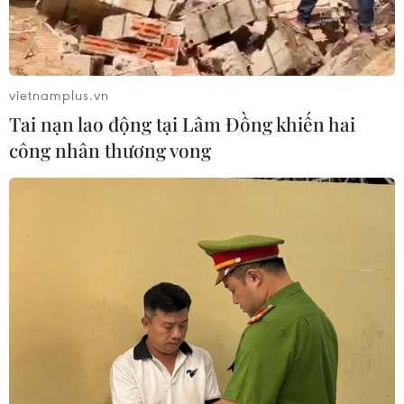
vietnamplus.vn
Tai nạn lao động tại Lâm Đồng khiến hai
công nhân thương vong
Thổ Nhĩ Kỳ nêu điều kiện để phê chuẩn
việc kết nạp Thụy Điển vào NATO
20/12/2023 00:51
Tổng thống Erdogan nói rằng việc Mỹ duyệt bán máy
bay F-16 cho Ankara và Canada dỡ lệnh cấm vận vũ
khí có thể giúp Thổ Nhĩ Kỳ tiến tới phê chuẩn tư cách
thành viên NATO cho Thụy Điển.