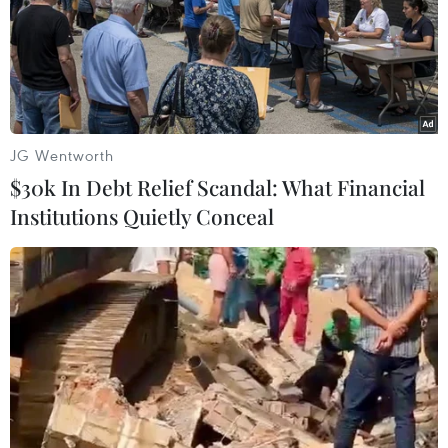
Thổ Nhĩ Kỳ tiến thêm một bước trong thủ
tục kết nạp Thụy Điển vào NATO
JG Wentworth
27/12/2023 00:09
$30k In Debt Relief Scandal: What Financial
Ủy ban Đối ngoại Quốc hội Thổ Nhĩ Kỳ đồng ý với việc
Institutions Quietly Conceal
Thụy Điển gia nhập NATO, nhưng vẫn phải chờ phiên
họp Quốc hội Thổ Nhĩ Kỳ thông qua thì Thụy Điển mới
“đặt một chân” vào tổ chức này.