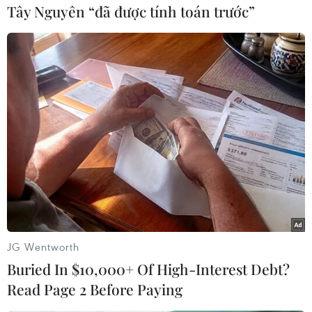
giảm tốc độ tăngtrưởng GDP, chỉ đạt tỷ lệ 7,4%
Tây Nguyên “đã được tính toán trước”
trong quý 3/2012.
Đây là "thành tích" kém nhất của Trung Quốc kể
từ quý 1/2009. Trước đó,chính phủ nước này đã
phải hạ mục tiêu tăng trưởng hàng năm xuống
7% cho giaiđoạn 2010-2015./.
(TTXVN)
JG Wentworth
Buried In $10,000+ Of High-Interest Debt?
Read Page 2 Before Paying