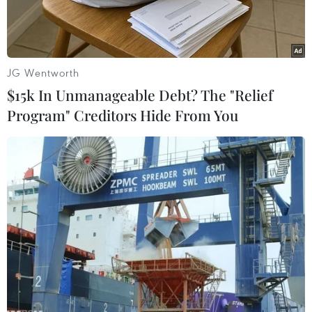
cao, và mối quan ngại đặcbiệt nằm ở các khoản
vay dành cho chính quyền địa phương và khu
vực bất độngsản.
JG Wentworth
Thứ trưởng Tài chính Trung Quốc Lý Dũng cho
$15k In Unmanageable Debt? The "Relief
biết trong những năm gần đây,nợ ngân hàng
Program" Creditors Hide From You
gia tăng với tốc độ cao trong khi khả năng thanh
toán chưa đượckiểm định đầy đủ.
Ông Lý Dũng cho biết: "Rủi ro tiềm tàng đang
tăng nhanh, nhất là các khoảnvay đã được gia
hạn trong lĩnh vực bất động sản và những
ngành nghề liên quan,cũng như các khoản vay
được đảm bảo cho địa phương mua phương tiện
giao thông."