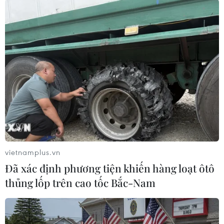
#Trung Quốc
#Nợ ngân hàng
#Bất động sản
#Tăng trưởng
Áo
Trung Quốc
vietnamplus.vn
Theo dõi VietnamPlus
Đã xác định phương tiện khiến hàng loạt ôtô
thủng lốp trên cao tốc Bắc-Nam