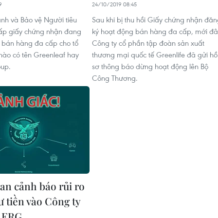
9
24/10/2019 08:45
nh và Bảo vệ Người tiêu
Sau khi bị thu hồi Giấy chứng nhận đă
ấp giấy chứng nhận đang
ký hoạt động bán hàng đa cấp, mới đâ
 bán hàng đa cấp cho tổ
Công ty cổ phần tập đoàn sản xuất
 nào có tên Greenleaf hay
thương mại quốc tế Greenlife đã gửi hồ
oup.
sơ thông báo dừng hoạt động lên Bộ
Công Thương.
an cảnh báo rủi ro
ư tiền vào Công ty
h ERG