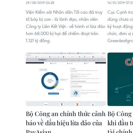
29/08/2019 04:28
14/10/2019 07:2
Viện Kiểm sát Nhân dân Tối cao đã truy
Cục Cạnh tra
tố bảy bị can - là lãnh đạo, nhân viên
dùng chưa c
Công ty Liên Kết Việt - về hành vi lừa đảo
ký hoạt động
hơn 68.000 bị hại để chiếm đoạt trên
chức, đơn vị
1.121 tỷ đồng.
Greenleafgr
Bộ Công an chính thức cảnh
Bộ Công 
báo về dấu hiệu lừa đảo của
khi đầu t
PayAsian
tài chín