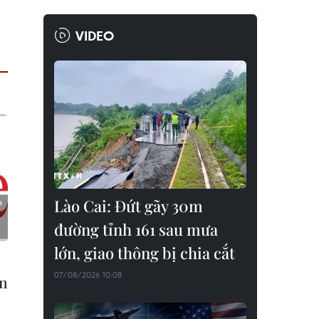
VIDEO
Lào Cai: Đứt gãy 30m
đường tỉnh 161 sau mưa
lớn, giao thông bị chia cắt
07/08/2026 10:08
án