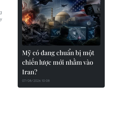
ng
y
Mỹ có đang chuẩn bị một
chiến lược mới nhằm vào
Iran?
07/08/2026 10:08