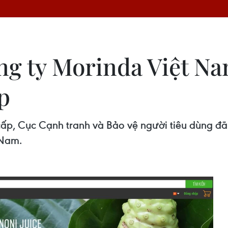
ng ty Morinda Việt N
p
cấp, Cục Cạnh tranh và Bảo vệ người tiêu dùng đã
 Nam.