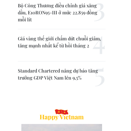
Bộ Công Thương điều chỉnh giá xăng
dầu, E10RON95-III ở mức 22.859 đồng
mỗi lít
Giá vàng thế giới chấm dứt chuỗi giảm,
tăng mạnh nhất kể từ hồi tháng 2
Standard Chartered nâng dự báo tăng
trưởng GDP Việt Nam lên 9,5%