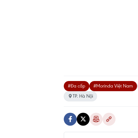
#Đa cấp
#Morinda Việt Nam
TP. Hà Nội