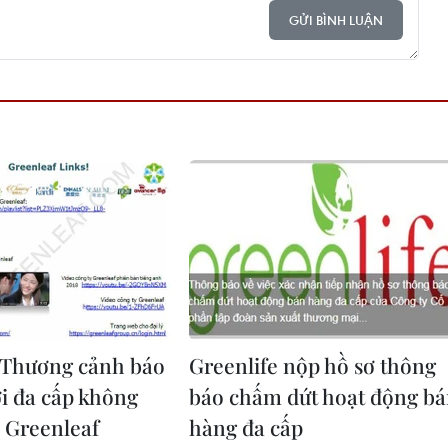
GỬI BÌNH LUẬN
 Thương cảnh báo
Greenlife nộp hồ sơ thông
i đa cấp không
báo chấm dứt hoạt động b
 Greenleaf
hàng đa cấp