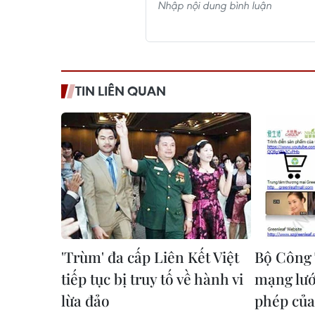
TIN LIÊN QUAN
'Trùm' đa cấp Liên Kết Việt
Bộ Công
tiếp tục bị truy tố về hành vi
mạng lướ
lừa đảo
phép của