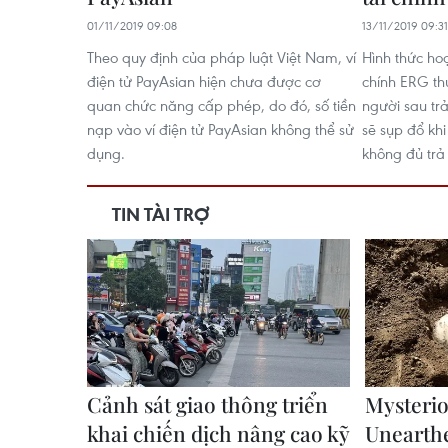
01/11/2019 09:08
13/11/2019 09:31
Theo quy định của pháp luật Việt Nam, ví
Hình thức ho
điện tử PayAsian hiện chưa được cơ
chính ERG th
quan chức năng cấp phép, do đó, số tiền
người sau tr
nạp vào ví điện tử PayAsian không thể sử
sẽ sụp đổ khi
dụng.
không đủ trả 