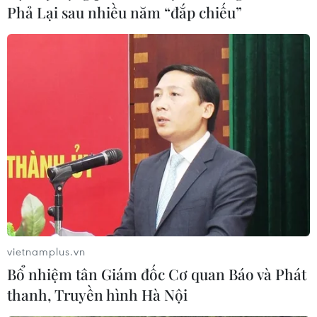
Phả Lại sau nhiều năm “đắp chiếu”
thắng trận.
vietnamplus.vn
Bổ nhiệm tân Giám đốc Cơ quan Báo và Phát
West Ham loại Manchester United khỏi
thanh, Truyền hình Hà Nội
đấu trường League Cup