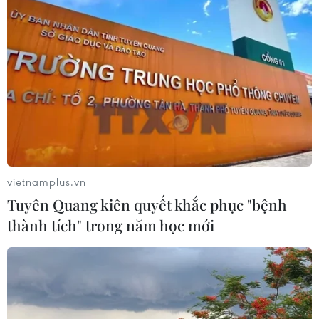
Salah cán mốc lịch sử trong ngày
Liverpool hòa đội bóng tân binh
26/09/2021 02:52
Mohamed Salah tiếp tục lập công để cán mốc 100 bàn
cho Liverpool ở Premier League, nhưng tiếc rằng đội
bóng của anh không giành trọn 3 điểm trước tân binh
Brentford.
vietnamplus.vn
Tuyên Quang kiên quyết khắc phục "bệnh
thành tích" trong năm học mới