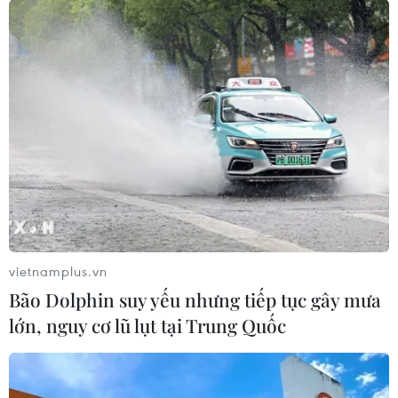
23/09/2021 01:11
Manchester United đã phải ngậm ngùi sớm dừng bước
tại League Cup mùa này sau khi để thua 0-1 trước West
Ham United ngay trên sân nhà Old Trafford.
vietnamplus.vn
Bão Dolphin suy yếu nhưng tiếp tục gây mưa
lớn, nguy cơ lũ lụt tại Trung Quốc