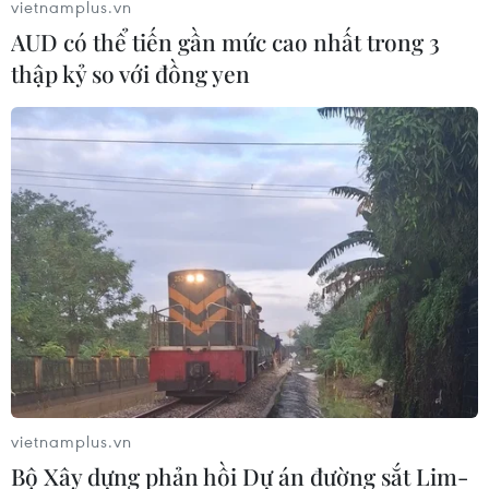
vietnamplus.vn
AUD có thể tiến gần mức cao nhất trong 3
thập kỷ so với đồng yen
Premier League: Chelsea lên ngôi đầu,
Ronaldo tiếp tục ghi bàn
20/09/2021 00:37
Chelsea đã giành chiến thắng tưng bừng 3-0 ngay trên
vietnamplus.vn
sân của Tottenham, vươn lên ngôi đầu bảng Premier
Bộ Xây dựng phản hồi Dự án đường sắt Lim-
League, trong khi Ronaldo tiếp tục lập công giúp M.U