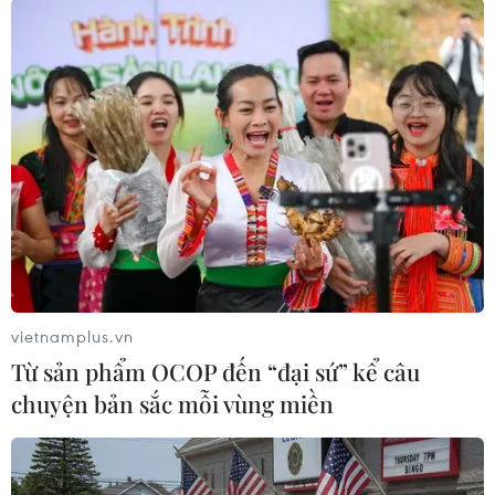
Kết quả vòng 6 Premier League
Chelsea - Manchester City 0-1
Manchester United - Aston Villa 0-1
Everton - Norwich City 2-0
Leeds United - West Ham 1-2
Leicester City - Burnley 2-2
Watford - Newcastle United 1-1
Brentford - Liverpool 3-3
Southampton - Wolverhampton 0-1
Arsenal - Tottenham 3-1
vietnamplus.vn
Từ sản phẩm OCOP đến “đại sứ” kể câu
(Vietnam+)
chuyện bản sắc mỗi vùng miền