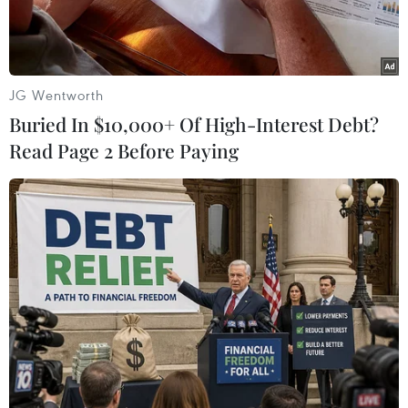
JG Wentworth
Buried In $10,000+ Of High-Interest Debt?
Read Page 2 Before Paying
Saka tỏa sáng giúp Arsenal chiến thắng. (Nguồn: Getty
Images)
Arsenal đã tiếp đà hồi sinh mạnh mẽ bằng
chiến thắng đậm 3-1 trước Tottenham trên sân
nhà Emirates ở trận đấu derby Bắc London tại 6