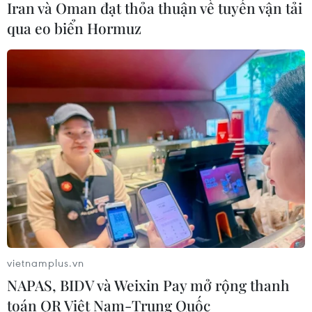
Iran và Oman đạt thỏa thuận về tuyến vận tải
ASEAN Cup 2026: Đội tuyển Việt
qua eo biển Hormuz
Nam sẵn sàng cho đại chiến ở "chảo
lửa" Pakansari
03/08/2026 03:13
Lịch thi đấu ASEAN Cup 2026 ngày
3/8: Việt Nam quyết đấu Indonesia
03/08/2026 01:40
Nhận định Việt Nam vs
Indonesia: Thầy Kim cần thay đổi để
giành chiến thắng?
vietnamplus.vn
03/08/2026 00:06
NAPAS, BIDV và Weixin Pay mở rộng thanh
toán QR Việt Nam-Trung Quốc