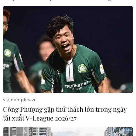
TIN CÙNG CHUYÊN MỤC
Lịch thi đấu ASEAN Cup 2026 ngày
7/8: Việt Nam hướng đến ngôi đầu
07/08/2026 00:07
Công Phượng gặp thử thách lớn
trong ngày tái xuất V-League 2026/27
06/08/2026 11:49
vietnamplus.vn
Công Phượng gặp thử thách lớn trong ngày
Nhận định Việt Nam vs
tái xuất V-League 2026/27
Campuchia: Vì sao thầy trò HLV Kim
Sang-sik cần giành ngôi đầu bảng?
06/08/2026 11:05