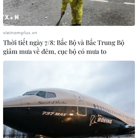
vietnamplus.vn
Thời tiết ngày 7/8: Bắc Bộ và Bắc Trung Bộ
Arsenal thắng tưng bừng trong ngày khai
giảm mưa về đêm, cục bộ có mưa to
mạc Premier League 2020-21
12/09/2020 13:45
Arsenal đã giành trọn 3 điểm ngay tại Craven Cottage
khi có chiến thắng đậm 3-0 trước Fulham ở trận mở
màn Premier League 2020-21.