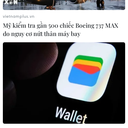
vietnamplus.vn
Mỹ kiểm tra gần 500 chiếc Boeing 737 MAX
do nguy cơ nứt thân máy bay
Liverpool thắng nhọc Leeds sau màn rượt
đuổi tỷ số kịch tính
13/09/2020 01:58
Mohamed Salah đã tỏa sáng với một hat-trick để giúp
đương kim vô địch Liverpool thắng kịch tính 4-3 trước
Leeds United trong ngày mở màn Premier League 2020-
21.