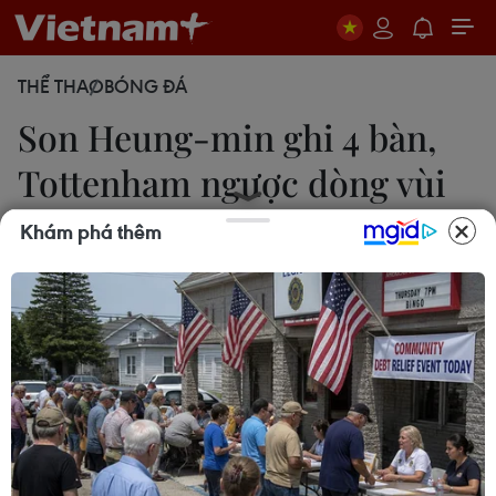
THỂ THAO
BÓNG ĐÁ
Son Heung-min ghi 4 bàn,
Tottenham ngược dòng vùi
dập Southampton
Khám phá thêm
Lê Hiên
20/09/2020 14:03
Son Heung-min và Harry Kane đã có ngày thi đấu
ấn tượng để giúp Tottenham ngược dòng thắng
đậm Southampton 5-2 ở vòng 2 Premier League.