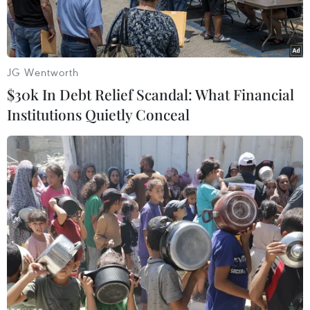
JG Wentworth
$30k In Debt Relief Scandal: What Financial
Institutions Quietly Conceal
Son Heung-min ghi 4 bàn giúp Tottenham chiến thắng. (Nguồn:
Getty Images)
Sau thất bại 0-1 trước Everton ở ngày ra quân,
Tottenham đã tìm lại được niềm vui bằng chiến
thắng tưng bừng 5-2 trước Southampton ở vòng
2 Premier League.