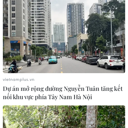
Nhận định Việt Nam vs Campuchia:
'Phù thủy Kim' sẽ xoay tua toan tính
đường dài?
06/08/2026 08:25
HLV Kim Sang-sik: 'Tuyển Việt Nam
hướng tới chiến thắng để giữ ngôi
đầu bảng'
vietnamplus.vn
06/08/2026 07:25
Dự án mở rộng đường Nguyễn Tuân tăng kết
nối khu vực phía Tây Nam Hà Nội
Chủ tịch Liên đoàn Bóng đá thế giới
chịu sức ép chưa từng có
06/08/2026 04:12