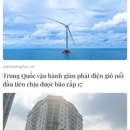
CƠ QUAN CHỦ QUẢN: THÔNG TẤN XÃ VIỆT NAM
Tổng Biên tập: TRẦN TIẾN DUẨN
Phó Tổng Biên tập: NGUYỄN THỊ TÁM, KHÚC THANH
THỦY
vietnamplus.vn
Trung Quốc vận hành giàn phát điện gió nổi
Sở hữu trí tuệ
Quy định sử dụng
đầu tiên chịu được bão cấp 17
RSS
Hỗ trợ
Ngôn ngữ
TTXVN
Dịch vụ tin
Quảng cáo
Liên hệ