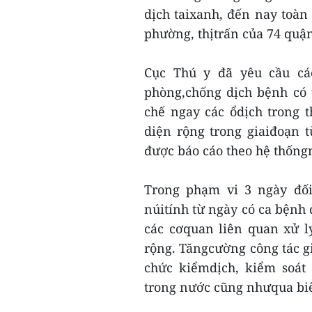
dịch taixanh, đến nay toàn 
phường, thịtrấn của 74 quận
Cục Thú y đã yêu cầu cá
phòng,chống dịch bệnh có 
chế ngay các ổdịch trong t
diện rộng trong giaiđoạn 
được báo cáo theo hệ thốngn
Trong phạm vi 3 ngày đối
núitính từ ngày có ca bệnh 
các cơquan liên quan xử lý
rộng. Tăngcường công tác gi
chức kiểmdịch, kiểm soát 
trong nước cũng nhưqua biên