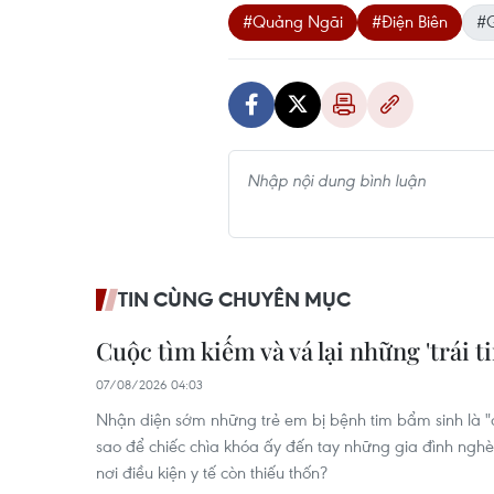
#Quảng Ngãi
#Điện Biên
#G
TIN CÙNG CHUYÊN MỤC
Cuộc tìm kiếm và vá lại những 'trái ti
07/08/2026 04:03
Nhận diện sớm những trẻ em bị bệnh tim bẩm sinh là 
sao để chiếc chìa khóa ấy đến tay những gia đình nghè
nơi điều kiện y tế còn thiếu thốn?