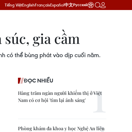
Tiếng Việt
English
Français
Español
中文
Русский
 súc, gia cầm
nh có thể bùng phát vào dịp cuối năm.
ĐỌC NHIỀU
Hàng trăm ngàn người khiếm thị ở Việt
Nam có cơ hội 'tìm lại ánh sáng'
Phòng khám đa khoa y học Nghệ An liên