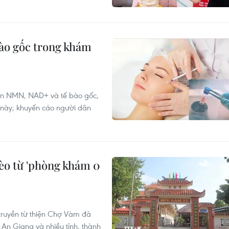
bào gốc trong khám
yền NMN, NAD+ và tế bào gốc,
 này; khuyến cáo người dân
èo từ 'phòng khám 0
truyền từ thiện Chợ Vàm đã
An Giang và nhiều tỉnh, thành