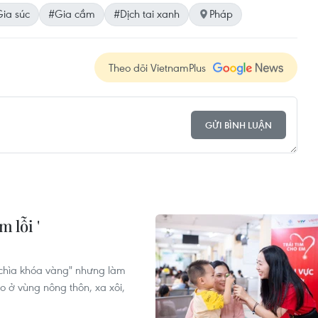
ia súc
#Gia cầm
#Dịch tai xanh
Pháp
Theo dõi VietnamPlus
GỬI BÌNH LUẬN
m lỗi '
"chìa khóa vàng" nhưng làm
o ở vùng nông thôn, xa xôi,