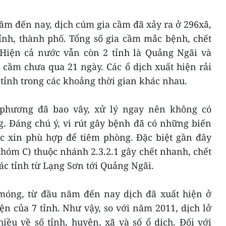
năm đến nay, dịch cúm gia cầm đã xảy ra ở 296xã,
ỉnh, thành phố. Tổng số gia cầm mắc bệnh, chết
. Hiện cả nước vẫn còn 2 tỉnh là Quảng Ngãi và
 cầm chưa qua 21 ngày. Các ổ dịch xuất hiện rải
 tỉnh trong các khoảng thời gian khác nhau.
a phương đã bao vây, xử lý ngay nên không có
g. Đáng chú ý, vi rút gây bệnh đã có những biến
ắc xin phù hợp để tiêm phòng. Đặc biệt gần đây
hóm C) thuộc nhánh 2.3.2.1 gây chết nhanh, chết
ác tỉnh từ Lạng Sơn tới Quảng Ngãi.
móng, từ đầu năm đến nay dịch đã xuất hiện ở
n của 7 tỉnh. Như vậy, so với năm 2011, dịch lở
u về số tỉnh, huyện, xã và số ổ dịch. Đối với