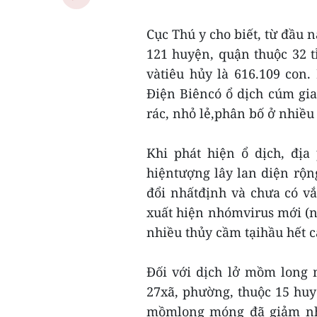
Cục Thú y cho biết, từ đầu 
121 huyện, quận thuộc 32 t
vàtiêu hủy là 616.109 con
Điện Biêncó ổ dịch cúm gia
rác, nhỏ lẻ,phân bố ở nhiều
Khi phát hiện ổ dịch, đị
hiệntượng lây lan diện rộn
đổi nhấtđịnh và chưa có v
xuất hiện nhómvirus mới (n
nhiều thủy cầm tạihầu hết c
Đối với dịch lở mồm long 
27xã, phường, thuộc 15 huyệ
mồmlong móng đã giảm nhiề