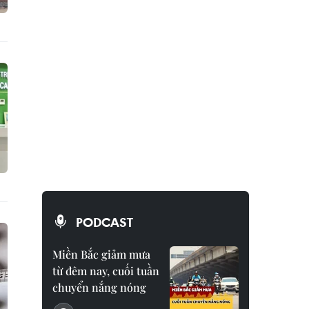
PODCAST
Miền Bắc giảm mưa
từ đêm nay, cuối tuần
chuyển nắng nóng