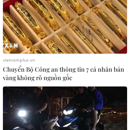
Tổng Biên tập: TRẦN TIẾN DUẨN
Phó Tổng Biên tập: NGUYỄN THỊ TÁM, KHÚC THANH
THỦY
Sở hữu trí tuệ
Quy định sử dụng
RSS
Hỗ trợ
vietnamplus.vn
Ngôn ngữ
TTXVN
Chuyển Bộ Công an thông tin 7 cá nhân bán
Dịch vụ tin
Quảng cáo
vàng không rõ nguồn gốc
Liên hệ
Giấy phép số: 1374/GP-BTTTT do Bộ Thông tin và Truyền thông
cấp ngày 11/9/2008.
Quảng cáo: Phó TBT Nguyễn Thị Tám: 093.5958688, Email: