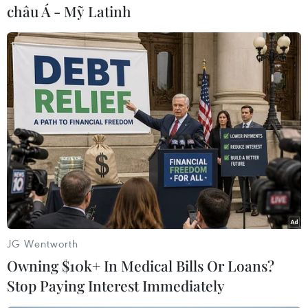
châu Á - Mỹ Latinh
#Rie Vejs Kjeldgaard
#ILO
#Lao động
#Công đoàn
Việt Nam
Theo dõi VietnamPlus
JG Wentworth
Owning $10k+ In Medical Bills Or Loans?
TIN CÙNG CHUYÊN MỤC
Stop Paying Interest Immediately