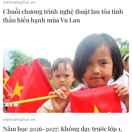
vietnamplus.vn
Chuỗi chương trình nghệ thuật lan tỏa tinh
Cần Thơ phát triển đô thị gắn liền với
thần hiếu hạnh mùa Vu Lan
đặc trưng sông nước
09/08/2026 08:25
Lộ diện trường đại học đầu tiên có
điểm chuẩn cán mốc tuyệt đối 30/30
điểm
09/08/2026 08:13
Tỉnh Quảng Ninh mở hướng kết nối
mới với chuỗi kinh tế phía Bắc
09/08/2026 08:04
vietnamplus.vn
Năm học 2026-2027: Không dạy trước lớp 1,