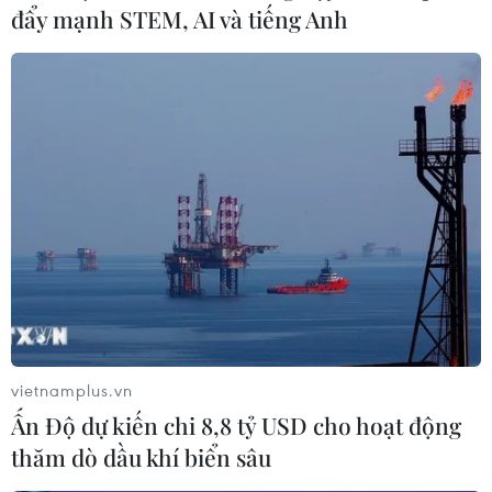
đẩy mạnh STEM, AI và tiếng Anh
Điểm chuẩn Trường Đại học Thương
mại dao động từ 21,5 đến 26,5 điểm
09/08/2026 08:02
Từ 10-11/8, Bắc Bộ và Trung Bộ có
nơi nắng nóng gay gắt trên 37 độ C
09/08/2026 07:57
Ngư dân trôi dạt trên biển được các
tàu cá cứu vớt, đưa vào bờ an toàn
vietnamplus.vn
09/08/2026 07:45
Ấn Độ dự kiến chi 8,8 tỷ USD cho hoạt động
thăm dò dầu khí biển sâu