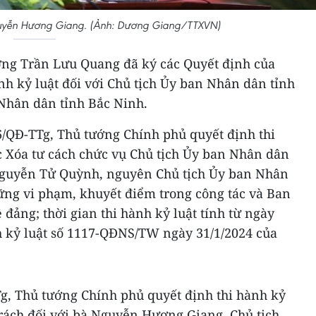
guyễn Hương Giang. (Ảnh: Dương Giang/TTXVN)
ớng Trần Lưu Quang đã ký các Quyết định của
h kỷ luật đối với Chủ tịch Ủy ban Nhân dân tỉnh
Nhân dân tỉnh Bắc Ninh.
46/QĐ-TTg, Thủ tướng Chính phủ quyết định thi
c Xóa tư cách chức vụ Chủ tịch Ủy ban Nhân dân
 Nguyễn Tử Quỳnh, nguyên Chủ tịch Ủy ban Nhân
ững vi phạm, khuyết điểm trong công tác và Ban
ề đảng; thời gian thi hành kỷ luật tính từ ngày
h kỷ luật số 1117-QĐNS/TW ngày 31/1/2024 của
Tg, Thủ tướng Chính phủ quyết định thi hành kỷ
trách đối với bà Nguyễn Hương Giang, Chủ tịch