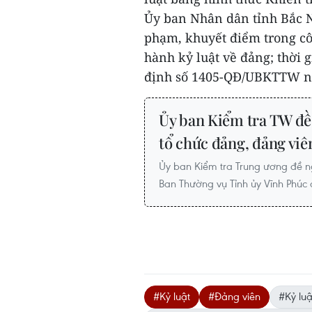
Ủy ban Nhân dân tỉnh Bắc 
phạm, khuyết điểm trong cô
hành kỷ luật về đảng; thời 
định số 1405-QĐ/UBKTTW ng
Ủy ban Kiểm tra TW đề 
tổ chức đảng, đảng viê
Ủy ban Kiểm tra Trung ương đề ngh
Ban Thường vụ Tỉnh ủy Vĩnh Phúc
#Kỷ luật
#Đảng viên
#Kỷ luậ