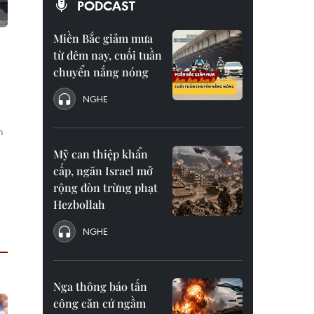
PODCAST
Miền Bắc giảm mưa
từ đêm nay, cuối tuần
chuyển nắng nóng
NGHE
m
Mỹ can thiệp khẩn
cấp, ngăn Israel mở
rộng đòn trừng phạt
Hezbollah
NGHE
Nga thông báo tấn
công căn cứ ngầm