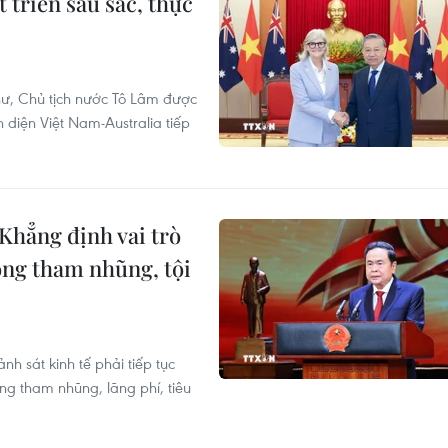
 triển sâu sắc, thực
hư, Chủ tịch nước Tô Lâm được
diện Việt Nam-Australia tiếp
Khẳng định vai trò
ống tham nhũng, tội
h sát kinh tế phải tiếp tục
ng tham nhũng, lãng phí, tiêu