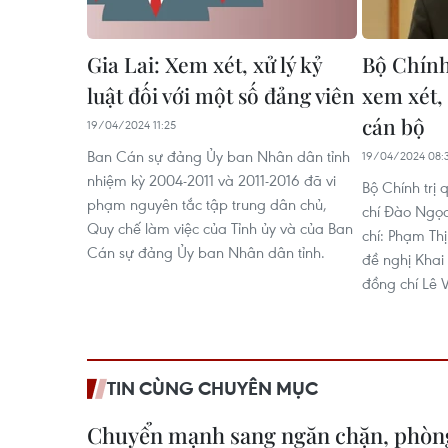
Gia Lai: Xem xét, xử lý kỷ
Bộ Chính 
luật đối với một số đảng viên
xem xét, 
cán bộ
19/04/2024 11:25
Ban Cán sự đảng Ủy ban Nhân dân tỉnh
19/04/2024 08:
nhiệm kỳ 2004-2011 và 2011-2016 đã vi
Bộ Chính trị 
phạm nguyên tắc tập trung dân chủ,
chí Đào Ngọ
Quy chế làm việc của Tỉnh ủy và của Ban
chí: Phạm Th
Cán sự đảng Ủy ban Nhân dân tỉnh.
đề nghị Khai 
đồng chí Lê 
TIN CÙNG CHUYÊN MỤC
Chuyển mạnh sang ngăn chặn, phòng