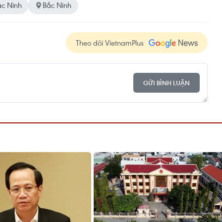
ắc Ninh
Bắc Ninh
Theo dõi VietnamPlus
GỬI BÌNH LUẬN