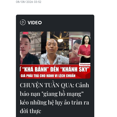
08/08/2026 03:52
VIDEO
CHUYỆN TUẦN QUA: Cảnh
báo nạn "giang hồ mạng”
kéo những hệ lụy ảo tràn ra
đời thực