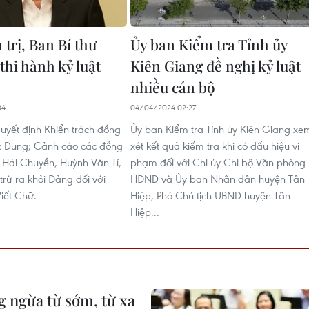
trị, Ban Bí thư
Ủy ban Kiểm tra Tỉnh ủy
thi hành kỷ luật
Kiên Giang đề nghị kỷ luật
nhiều cán bộ
34
04/04/2024 02:27
quyết định Khiển trách đồng
Ủy ban Kiểm tra Tỉnh ủy Kiên Giang xe
c Dung; Cảnh cáo các đồng
xét kết quả kiểm tra khi có dấu hiệu vi
ị Hải Chuyền, Huỳnh Văn Tí,
phạm đối với Chi ủy Chi bộ Văn phòng
trừ ra khỏi Đảng đối với
HĐND và Ủy ban Nhân dân huyện Tân
Viết Chữ.
Hiệp; Phó Chủ tịch UBND huyện Tân
Hiệp...
 ngừa từ sớm, từ xa