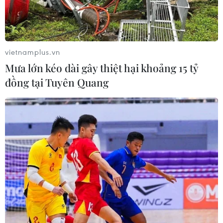
tuần ngày 22/2,khi giới đầu tư đã phần nào trút
bỏ được mối lo về nguy cơ Cục Dự trữ liên
bangMỹ (FED) có thể sẽ thu hẹp hoặc dừng hẳn
các chương trình nới lỏng có định lượng(QE).
vietnamplus.vn
Mưa lớn kéo dài gây thiệt hại khoảng 15 tỷ
Chốt phiên này, giá đường đã phục hồi sau khi
đồng tại Tuyên Quang
tụt xuống mức thấp nhất trong hainăm rưỡi qua
tại thị trường New York do nguồn cung phong
phú.
Tại sàn LIFFE (Anh), giá đường trắng giao tháng
5/2013 tăng từ mức 491,30USD/tấn lên 501,90
USD/tấn. Còn tại sàn NYBOT-ICE (Mỹ), giá đường
thô giao cùngkỳ hạn cũng tiến lên mức 18,05 xu
Mỹ/lb (1 lb = 0,454kg), so với mức giá 17,85xu/lb
của phiên cuối tuần trước.