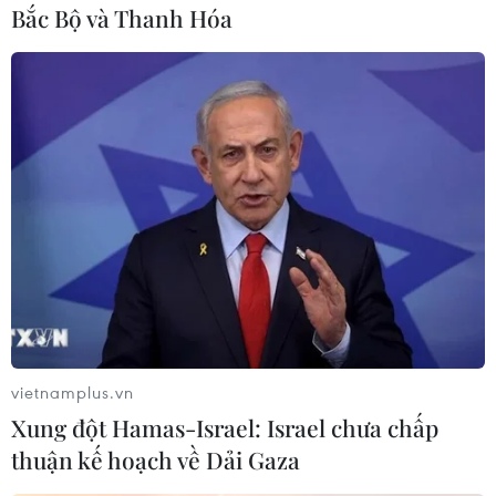
Bắc Bộ và Thanh Hóa
Cũng trong phiên này, giá càphê cũng bật tăng
trở lại do sự bùng phát bệnh dịchnấm tràn lan ở
Trung Mỹ. Giới chuyên gia dự đoán rằng trong
vụ thu hoạch càphênăm nay, khu vực này có thể
mất ít nhất 20% sản lưởng càphê và con số này
có giatăng trong niên vụ tới.
Đóng cửa phiên giao dịch 22/2, giá càphê
robusta (vối) giao tháng 5/2013 tại thịtrường
Anh tăng từ mức 2.055 USD/tấn của tuần trước
lên mức 2.090 USD/tấn.
vietnamplus.vn
Còn tại thị trường Mỹ, giá càphê arabica (chè)
Xung đột Hamas-Israel: Israel chưa chấp
giao cùng kỳ hạn cũng tiến từ mức140,50 xu
thuận kế hoạch về Dải Gaza
Mỹ/lb lên 143,15 xu/lb. Chuyên gia ngân hàng