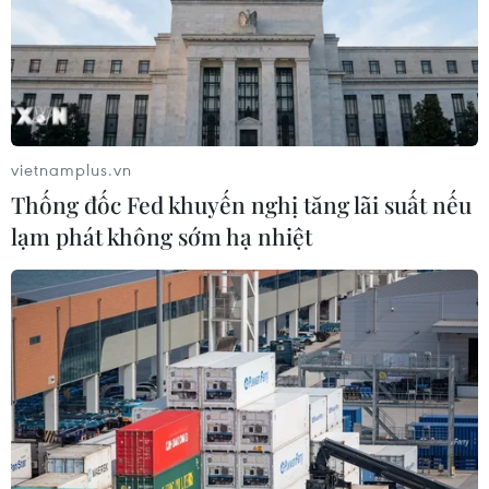
vietnamplus.vn
Thống đốc Fed khuyến nghị tăng lãi suất nếu
lạm phát không sớm hạ nhiệt
#Giá càphê
#Giá đường
#Thị trường nông sản
#Phiên cuối tuần
#Nhu cầu tiêu thụ
Theo dõi VietnamPlus