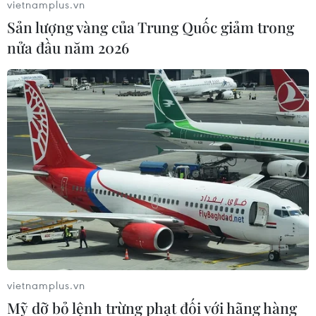
vietnamplus.vn
Dow Jones lập đỉnh kỷ lục nhờ diễn
Sản lượng vàng của Trung Quốc giảm trong
biến tích cực tại Trung Đông
nửa đầu năm 2026
05/08/2026 23:27
Vận chuyển quá cảnh hàng giả và
xâm phạm sở hữu trí tuệ diễn biến
phức tạp
05/08/2026 13:44
Xuất khẩu gạo Thái Lan giảm gần
19% trong nửa đầu năm 2026
05/08/2026 11:36
vietnamplus.vn
Mỹ dỡ bỏ lệnh trừng phạt đối với hãng hàng