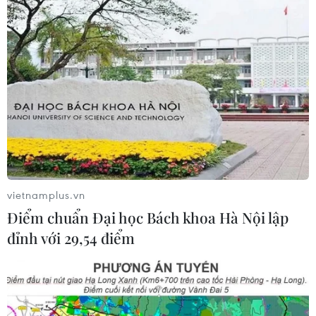
liên tục sụt giảm qua các năm.
vietnamplus.vn
Điểm chuẩn Đại học Bách khoa Hà Nội lập
đỉnh với 29,54 điểm
Thị trường trái phiếu doanh nghiệp có
dấu hiệu trầm lắng trong tháng 11