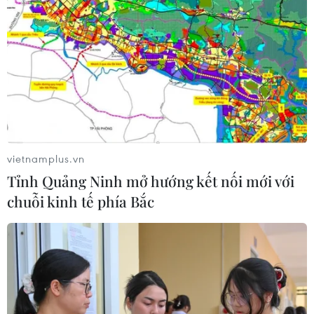
24/11/2023 11:34
Tháng 11, tổng giá trị trái phiếu doanh nghiệp phát hành
tăng 9 lần so cùng kỳ và giảm 32% so với tháng Mười.
Đáng chú ý, lãi suất bình quân gia quyền của nhóm
ngành ngân hàng có xu hướng nhích lên.
vietnamplus.vn
Tỉnh Quảng Ninh mở hướng kết nối mới với
chuỗi kinh tế phía Bắc