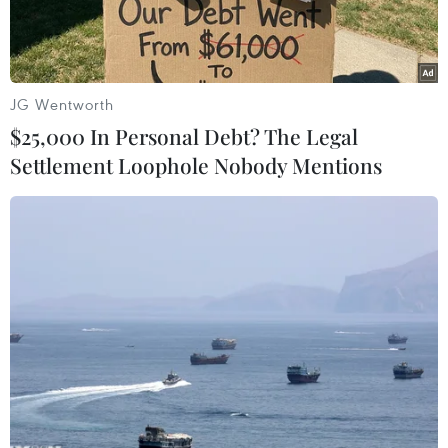
trước hạn.
JG Wentworth
$25,000 In Personal Debt? The Legal
Settlement Loophole Nobody Mentions
Nhiều doanh nghiệp chậm thanh toán đã có phương án đàm
phán với nhà đầu tư. (Ảnh: Vietnam+)
Kết quả từ quý 2 đến nay, thị trường trái phiếu