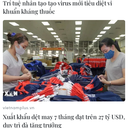
Trí tuệ nhân tạo tạo virus mới tiêu diệt vi
khuẩn kháng thuốc
vietnamplus.vn
Xuất khẩu dệt may 7 tháng đạt trên 27 tỷ USD,
duy trì đà tăng trưởng