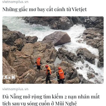
vietnamplus.vn
Những giấc mơ bay cất cánh từ Vietjet
#trái phiếu doanh nghiệp
#Bộ Tài chính
#nhà đầu tư
#Nghị định số 08/2023/NĐ-CP
#Nghị định số 65/2022/NĐ-CP
Theo dõi VietnamPlus
vietnamplus.vn
TIN LIÊN QUAN
Đà Nẵng mở rộng tìm kiếm 2 nạn nhân mất
tích sau vụ sóng cuốn ở Mũi Nghê