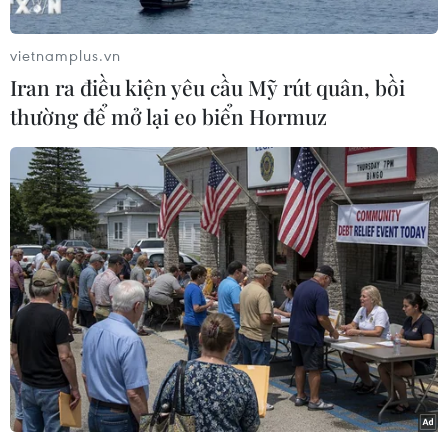
doanh nghiệp đã dần ổn định trở lại. Sở Giao
dịch Chứng khoán Hà Nội cho biết 68 doanh
vietnamplus.vn
nghiệp phát hành riêng lẻ với khối lượng 189,7
Iran ra điều kiện yêu cầu Mỹ rút quân, bồi
nghìn tỷ đồng. Dư nợ trái phiếu doanh nghiệp
thường để mở lại eo biển Hormuz
riêng lẻ tại thời điểm cuối tháng Mười là
khoảng 1 triệu tỷ đồng, chiếm 10,5% GDP năm
2022 và bằng 8% tổng dư nợ tín dụng của nền
kinh tế.
Thông tin trên được đưa ra tại cuộc họp của Bộ
Tài chính với các bộ, cơ quan Trung ương và các
Hiệp hội, doanh nghiệp lấy ý kiến đánh giá tình
hình triển khai Nghị định số 08/2023/NĐ-CP và
định hướng chính sách trong thời gian tới, chiều
ngày 28/11.
Ổn định thị trường