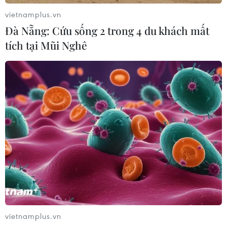
vietnamplus.vn
Đà Nẵng: Cứu sống 2 trong 4 du khách mất
tích tại Mũi Nghê
vietnamplus.vn