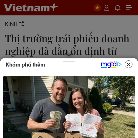
KINH TẾ
Thị trường trái phiếu doanh
nghiệp đã dần ổn định từ
quý 2
Khám phá thêm
Hạnh Nguyễn
29/11/2023 05:46
Sau vụ việc của Ngân hàng SCB và Tập đoàn Vạn
Thịnh Phát, thị trường trái phiếu doanh nghiệp
biến động mạnh. Nhà đầu tư mất niềm tin và
yêu cầu doanh nghiệp phải mua lại trái phiếu