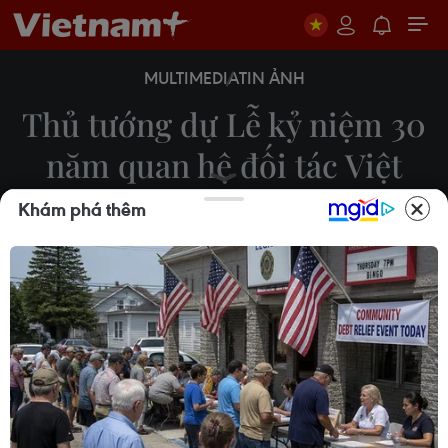
MULTIMEDIA
TIN ẢNH
Thủ tướng dự Lễ kỷ niệm 30
năm quan hệ đối tác Việt
Nam và ADB
Khám phá thêm
13/03/2024 11:03
Chiều 13/3, tại Hà Nội, Thủ tướng Phạm Minh
Chính dự và phát biểu tại Lễ kỷ niệm 30 năm quan
hệ đối tác Việt Nam và Ngân hàng Phát triển Châu
Á (ADB). (Ảnh: Dương Giang/TTXVN)