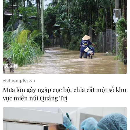
Tổng Bí thư, Chủ tịch nước
Tô Lâm tiếp Chủ tịch Quốc hội kiêm
Chủ tịch Hạ viện Thái Lan
07/08/2026 10:54
Việt Nam-Australia: Củng cố
niềm tin, tăng cường hợp tác, hướng
tới tương lai
07/08/2026 06:18
vietnamplus.vn
Mưa lớn gây ngập cục bộ, chia cắt một số khu
Hà Nội lấy mẫu hài cốt liệt sỹ
vực miền núi Quảng Trị
tại Nghĩa trang Mai Dịch để giám
định ADN
07/08/2026 05:29