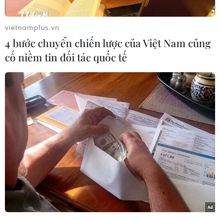
vietnamplus.vn
4 bước chuyển chiến lược của Việt Nam củng
cố niềm tin đối tác quốc tế
Thủ tướng Phạm Minh Chính và Chủ tịch Ngân hàng Phát triển
Châu Á Masatsugu Asakawa tham dự Lễ kỷ niệm 30 năm
quan hệ đối tác Việt Nam và Ngân hàng Phát triển Châu Á.
(Ảnh: Dương Giang/TTXVN)