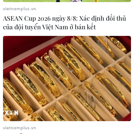
Làng cổ tại Trung Quốc lung
vietnamplus.vn
linh trong lễ diễu hành đèn lồng cá
ASEAN Cup 2026 ngày 8/8: Xác định đối thủ
06/08/2026 04:11
của đội tuyển Việt Nam ở bán kết
Pháp mở các điểm tắm sông
phục vụ người dân trong mùa Hè
nắng nóng
06/08/2026 03:02
Thủ tướng Lê Minh Hưng
chủ trì họp Ban Chỉ đạo An ninh
mạng Quốc gia
06/08/2026 03:02
vietnamplus.vn