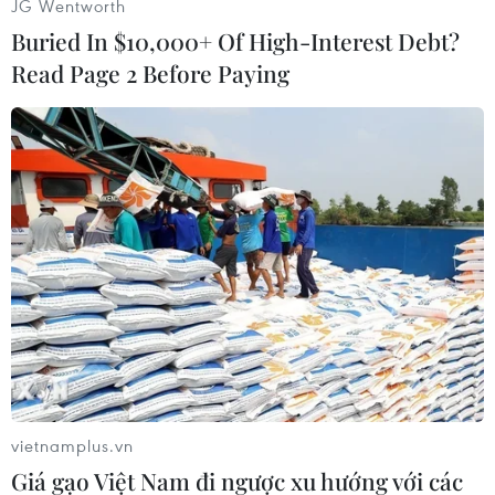
JG Wentworth
Buried In $10,000+ Of High-Interest Debt?
Read Page 2 Before Paying
Thủ tướng Phạm Minh Chính phát biểu tại Lễ kỷ niệm 30 năm
quan hệ đối tác Việt Nam và ADB. (Ảnh: Dương Giang/TTXVN)
vietnamplus.vn
Giá gạo Việt Nam đi ngược xu hướng với các