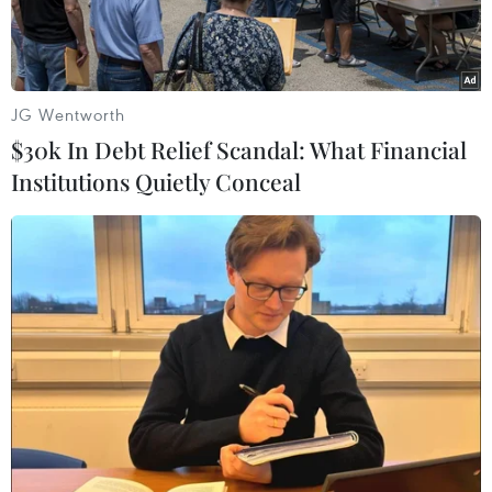
JG Wentworth
$30k In Debt Relief Scandal: What Financial
Institutions Quietly Conceal
Thủ tướng Phạm Minh Chính và Chủ tịch Ngân hàng Phát triển
Châu Á Masatsugu Asakawa tham dự Lễ kỷ niệm 30 năm
quan hệ đối tác Việt Nam và Ngân hàng Phát triển Châu Á.
(Ảnh: Dương Giang/TTXVN)