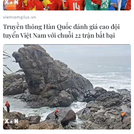
vietnamplus.vn
Truyền thông Hàn Quốc đánh giá cao đội
tuyển Việt Nam với chuỗi 22 trận bất bại
Giám đốc Quốc gia ADB Việt Nam: Ba
xung lực tăng trưởng của Việt Nam năm
2024
20/12/2023 05:28
Theo ông Shantanu Chakraborty Giám đốc Quốc gia
ADB Việt Nam, Việt Nam cần tiếp tục đẩy mạnh giải
ngân vốn đầu tư công vì đây là một trong những biện
pháp kích thích tài khóa cần được ưu tiên.