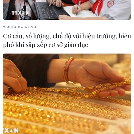
Kho dự trữ khí đốt của EU còn chưa
đầy 60% ngay trước mùa Đông
vietnamplus.vn
07/08/2026 01:50
Cơ cấu, số lượng, chế độ với hiệu trưởng, hiệu
phó khi sắp xếp cơ sở giáo dục
Phòng vệ thương mại và bài học
"chuẩn bị kỹ-thắng lớn" của doanh
nghiệp Việt
07/08/2026 01:14
Giá dầu tăng vọt do Iran xem xét cấm
tàu Mỹ và Israel qua eo biển Hormuz
07/08/2026 00:45