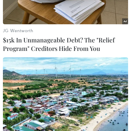
JG Wentworth
$15k In Unmanageable Debt? The "Relief
Program" Creditors Hide From You
Hoạt động sản xuất tại Công ty cơ khí động lực Toàn cầu, Khu
công nghiệp Giang Điền, huyện Trảng Bom, tỉnh Đồng Nai.
(Ảnh: Hồng Đạt/TTXVN)
Thủ tướng Chính phủ Phạm Minh Chính vừa ký
Quyết định số 435/QĐ-TTg phân công thành viên
Chính phủ chủ trì đôn đốc làm việc với các địa