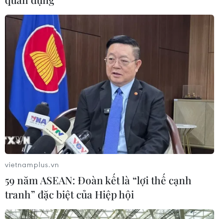
trọng trước tình hình Trung Đông
06/08/2026 09:03
Xem thêm
CƠ QUAN CHỦ QUẢN: THÔNG TẤN XÃ VIỆT NAM
Tổng Biên tập: TRẦN TIẾN DUẨN
vietnamplus.vn
Phó Tổng Biên tập: NGUYỄN THỊ TÁM, KHÚC THANH
59 năm ASEAN: Đoàn kết là “lợi thế cạnh
THỦY
tranh” đặc biệt của Hiệp hội
Sở hữu trí tuệ
Quy định sử dụng