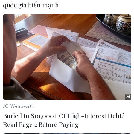
quốc gia biển mạnh
làm việc, gửi Bộ Kế hoạch và Đầu tư trong 03
ngày làm việc kể từ ngày kết thúc làm việc với
các địa phương để tổng hợp.
Bộ Kế hoạch và Đầu tư tổng hợp báo cáo của các
địa phương, báo cáo của các bộ, cơ quan trung
ương, trong đó phân loại các nhóm vấn đề,
thẩm quyền giải quyết, gửi các thành viên
Chính phủ chủ trì đôn đốc làm việc theo phân
công tại Quyết định này.
Các bộ, cơ quan trung ương, địa phương liên
quan có trách nhiệm phối hợp chặt chẽ với đoàn
JG Wentworth
làm việc, Bộ Kế hoạch và Đầu tư trong thực hiện
Buried In $10,000+ Of High-Interest Debt?
nhiệm vụ Thủ tướng Chính phủ giao, bảo đảm
Read Page 2 Before Paying
kịp thời, hiệu quả, đúng quy định.