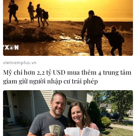
#Thủ tướng Phạm Minh Chính
#Thành viên Chính phủ
#Địa phương
#Thúc đẩy ản xuất kinh doanh
#Đầu tư công
TP. Hà Nội
vietnamplus.vn
Mỹ chi hơn 2,2 tỷ USD mua thêm 4 trung tâm
giam giữ người nhập cư trái phép
Theo dõi VietnamPlus