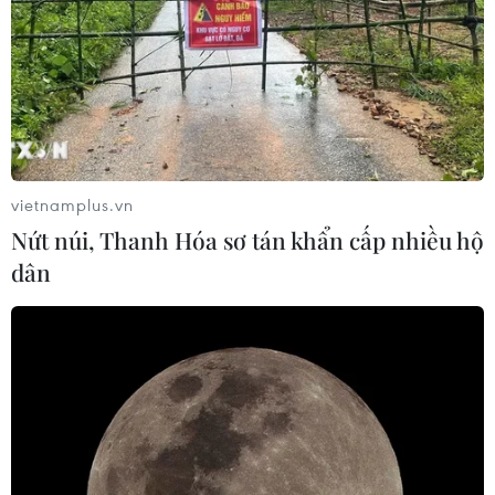
vietnamplus.vn
Nứt núi, Thanh Hóa sơ tán khẩn cấp nhiều hộ
dân