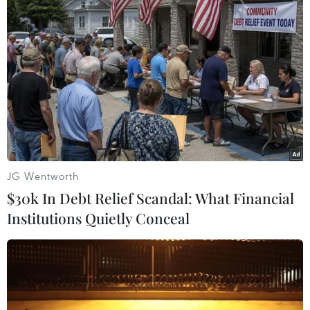
phương báo cáo, cung cấp thông tin, số liệu, cử
cán bộ phối hợp thực hiện và giải quyết vướng
mắc của địa phương đó và thực hiện các nhiệm
vụ khác mà thành viên Chính phủ có thẩm
quyền và theo chỉ đạo của Thủ tướng Chính
phủ./.
(TTXVN/Vietnam+)
JG Wentworth
$30k In Debt Relief Scandal: What Financial
Institutions Quietly Conceal