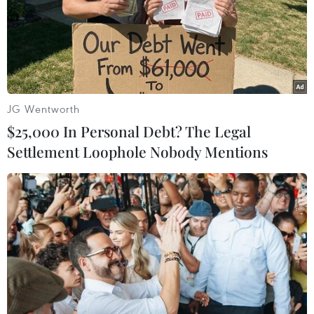
TIN LIÊN QUAN
JG Wentworth
$25,000 In Personal Debt? The Legal
Settlement Loophole Nobody Mentions
Làm rõ trách nhiệm khi chậm giao vốn,
phân bổ vốn nhà nước 2023
18/04/2023 08:01
Phó Chủ tịch Quốc hội Nguyễn Đức Hải đề nghị các cơ