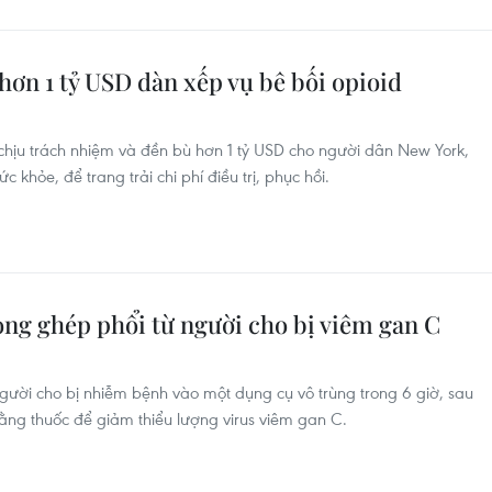
hơn 1 tỷ USD dàn xếp vụ bê bối opioid
ịu trách nhiệm và đền bù hơn 1 tỷ USD cho người dân New York,
 khỏe, để trang trải chi phí điều trị, phục hồi.
ong ghép phổi từ người cho bị viêm gan C
gười cho bị nhiễm bệnh vào một dụng cụ vô trùng trong 6 giờ, sau
bằng thuốc để giảm thiểu lượng virus viêm gan C.