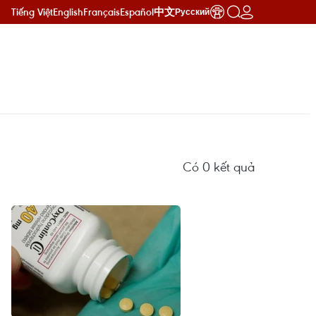
Tiếng Việt
English
Français
Español
中文
Русский
Có
0
kết quả