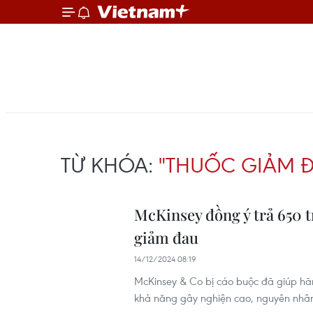
TỪ KHÓA:
"THUỐC GIẢM Đ
McKinsey đồng ý trả 650 t
giảm đau
14/12/2024 08:19
McKinsey & Co bị cáo buộc đã giúp h
khả năng gây nghiện cao, nguyên nhân 