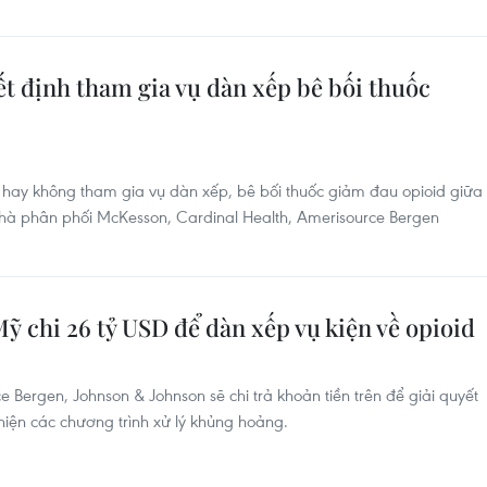
t định tham gia vụ dàn xếp bê bối thuốc
 hay không tham gia vụ dàn xếp, bê bối thuốc giảm đau opioid giữa
nhà phân phối McKesson, Cardinal Health, Amerisource Bergen
ỹ chi 26 tỷ USD để dàn xếp vụ kiện về opioid
 Bergen, Johnson & Johnson sẽ chi trả khoản tiền trên để giải quyết
iện các chương trình xử lý khủng hoảng.