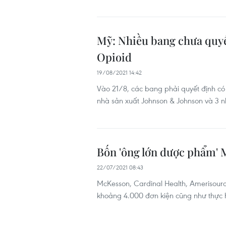
Mỹ: Nhiều bang chưa quyế
Opioid
19/08/2021 14:42
Vào 21/8, các bang phải quyết định có
nhà sản xuất Johnson & Johnson và 3 
Bốn 'ông lớn dược phẩm' M
22/07/2021 08:43
McKesson, Cardinal Health, Amerisource
khoảng 4.000 đơn kiện cũng như thực h