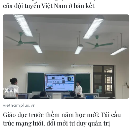
của đội tuyển Việt Nam ở bán kết
Ngọc Linh đạt giá trị tỷ đôla
06/08/2022 14:34
Chủ tịch nước cho rằng cần xây dựng "thánh địa" sâm
Ngọc Linh ở hai địa phương Quảng Nam và Kon Tum;
bảo hộ hiệu quả và phát triển giá trị thương hiệu sâm
Ngọc Linh là thương hiệu quốc gia Việt Nam.
vietnamplus.vn
Giáo dục trước thềm năm học mới: Tái cấu
trúc mạng lưới, đổi mới tư duy quản trị