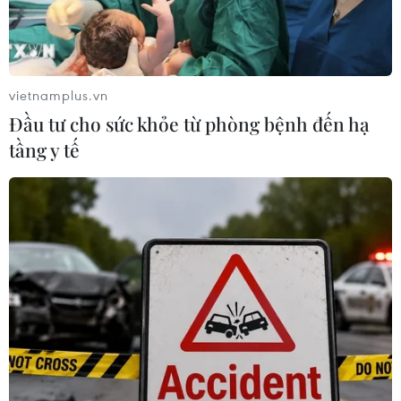
vietnamplus.vn
Đầu tư cho sức khỏe từ phòng bệnh đến hạ
tầng y tế
Nhiều lợi thế từ phát triển thương hiệu
quốc gia “Made in Vietnam”
22/07/2022 07:18
Theo các chuyên gia, Việt Nam đã mất nhiều lợi thế, cơ
hội do thương hiệu sản phẩm “Made in Vietnam” còn
non trẻ trên trường quốc tế, chưa gây được tiếng vang,
hiệu ứng mạnh với người tiêu dùng.