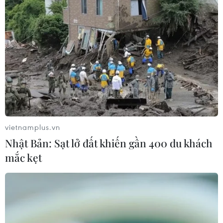
TIN LIÊN QUAN
vietnamplus.vn
Nhật Bản: Sạt lở đất khiến gần 400 du khách
mắc kẹt