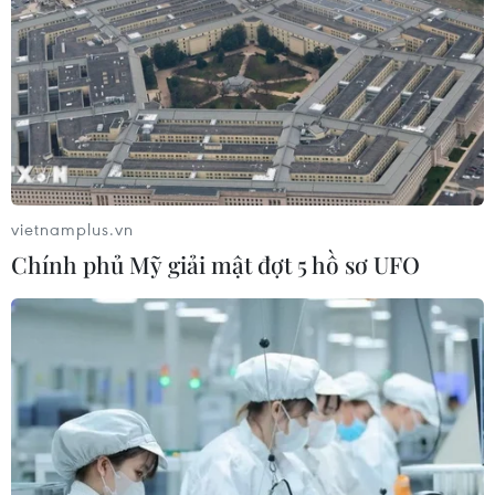
vietnamplus.vn
Chính phủ Mỹ giải mật đợt 5 hồ sơ UFO