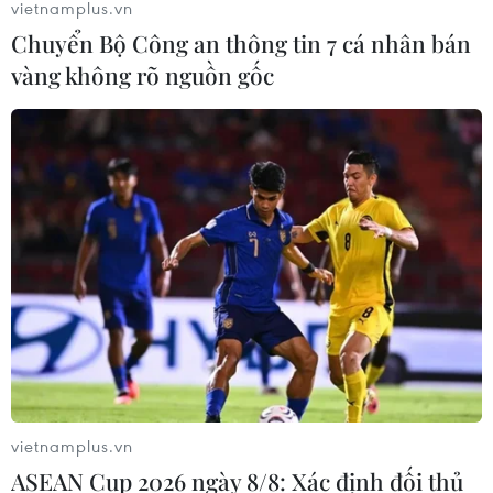
vietnamplus.vn
thương hiệu quốc gia Việt Nam liên tục được cải thiện
Chuyển Bộ Công an thông tin 7 cá nhân bán
và nằm trong nhóm thương hiệu mạnh nhờ nỗ lực thúc
vàng không rõ nguồn gốc
đẩy tăng trưởng kinh tế của Chính phủ.
vietnamplus.vn
Chủ tịch nước: Phát triển ngành sâm
ASEAN Cup 2026 ngày 8/8: Xác định đối thủ