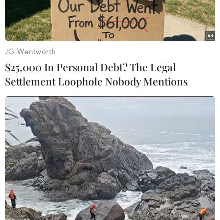
Việt Nam năm 2022.
JG Wentworth
$25,000 In Personal Debt? The Legal
Settlement Loophole Nobody Mentions
Đợt xét chọn năm nay Ban Tổ chức công bố 172 doanh nghiệp
với tổng số 325 sản phẩm được công nhận đạt Thương hiệu
quốc gia Việt Nam. (Ảnh: Xuân Quảng/Vietnam+)