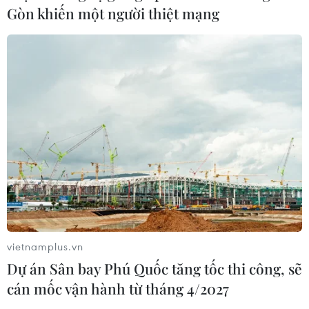
Gòn khiến một người thiệt mạng
nên ưu tiên sản xuất và đóng gói chip
bán dẫn
08/08/2026 13:28
Nông sản Việt Nam còn nhiều dư địa
tại thị trường Algeria
08/08/2026 12:55
Động lực mới cho hợp tác thương
mại Việt Nam-Australia
08/08/2026 12:20
vietnamplus.vn
Dự án Sân bay Phú Quốc tăng tốc thi công, sẽ
cán mốc vận hành từ tháng 4/2027
Mỹ chi hơn 2 tỷ USD thúc đẩy ngành