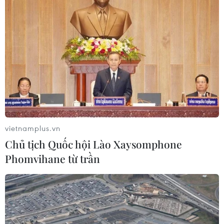
vietnamplus.vn
Chủ tịch Quốc hội Lào Xaysomphone
Phomvihane từ trần