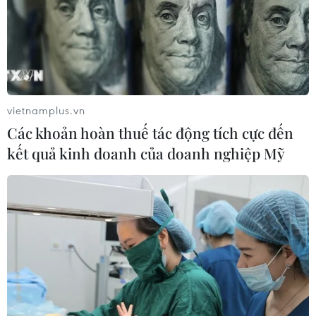
Hàng Việt gia tăng thị phần, khẳng định vị
vietnamplus.vn
thế tại thị trường nội địa
Các khoản hoàn thuế tác động tích cực đến
09/06/2022 01:43
kết quả kinh doanh của doanh nghiệp Mỹ
Nhiều doanh nghiệp chinh phục được người tiêu dùng
bằng chất lượng sản phẩm, chủ động tham dự vào các
sự kiện lớn về quảng bá hàng Việt Nam để quảng bá
nhiều hơn cho hàng hóa trong nước.