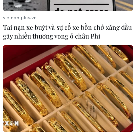
vietnamplus.vn
Tai nạn xe buýt và sự cố xe bồn chở xăng dầu
gây nhiều thương vong ở châu Phi
Thương hiệu - bệ phóng cho sức cạnh
tranh của doanh nghiệp
23/07/2022 23:00
Liên tục trong 3 năm trở lại đây, giá trị thứ hạng của