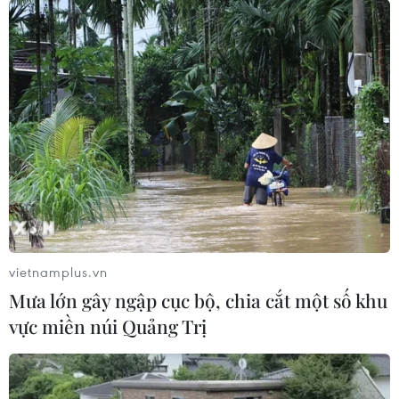
#Thương hiệu quốc gia
#phát triển thương hiệu
#thương hiệu Việt
#Xúc tiến thương mại
TP. Hà Nội
vietnamplus.vn
Tp. Hồ Chí Minh
Mưa lớn gây ngập cục bộ, chia cắt một số khu
vực miền núi Quảng Trị
Theo dõi VietnamPlus