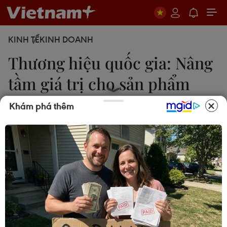
KINH TẾ
KINH DOANH
Thương hiệu quốc gia: Nâng
tầm giá trị cho sản phẩm
Việt
Khám phá thêm
Đức Duy
25/10/2022 03:48
Sau hơn 9 tháng phát động và triển khai hoạt
động xét chọn, Bộ trưởng Công Thương đã ban
hành Quyết định công nhận 172 doanh nghiệp với
tổng số 325 sản phẩm đạt Thương hiệu quốc gia