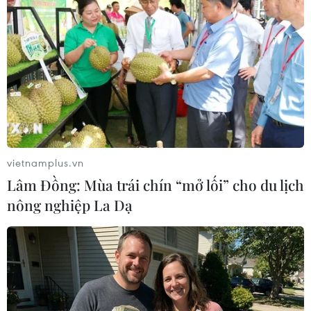
Tổng cục Du lịch chỉ đạo, hướng dẫn các địa
phương, cơ sở kinh doanh dịch vụ du lịch triển
khai biện pháp nhằm đảm bảo an toàn cho
khách du lịch; tăng cường quản lý, kiểm soát
chất lượng kinh doanh dịch vụ du lịch và
phương tiện phục vụ khách du lịch, kịp thời xử
lý nghiêm các vi phạm.
vietnamplus.vn
Vận động nhân dân thực hiện nếp sống văn
Lâm Đồng: Mùa trái chín “mở lối” cho du lịch
minh khi đi lễ hội
nông nghiệp La Dạ
Đối với các Sở Văn hóa, Thể thao và Du lịch; Sở
Văn hóa và Thể thao; Sở Du lịch các tỉnh, thành
phố trực thuộc Trung ương cần chủ động tổ
chức các chương trình văn hóa, văn nghệ mừng
Đảng, mừng Xuân, tạo nhiều sân chơi bổ ích tại