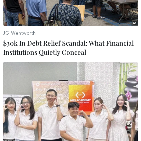
tục.
JG Wentworth
$30k In Debt Relief Scandal: What Financial
Institutions Quietly Conceal
Cung nghinh Thượng tọa Thích Minh Hiền và Chư Tôn Đức tăng
ni ra lễ đài khai mạc khai hội chùa Hương. (Ảnh: Minh
Đức/TTXVN)
Thông tin từ Bộ Văn hóa, Thể thao và Du lịch