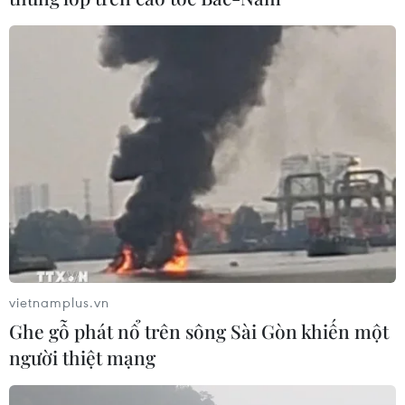
#Bộ Văn hóa
#Thể thao và Du lịch
#Lễ hội
#Hoạt động văn hóa
#Lành mạnh
vietnamplus.vn
#Thuần phong mỹ tục
TP. Hà Nội
Ghe gỗ phát nổ trên sông Sài Gòn khiến một
người thiệt mạng
Theo dõi VietnamPlus