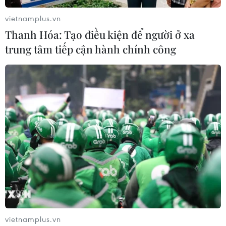
tiên thánh có công với đất nước.
vietnamplus.vn
Thanh Hóa: Tạo điều kiện để người ở xa
trung tâm tiếp cận hành chính công
Các nghi lễ tâm linh tại hội Xuân
chùa Tam Chúc ở Hà Nam
vietnamplus.vn