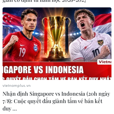
vietnamplus.vn
Nhận định Singapore vs Indonesia (20h ngày
7/8): Cuộc quyết đấu giành tấm vé bán kết
duy …