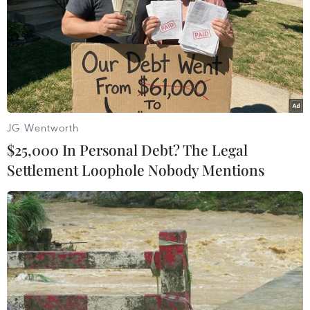
các khu vui chơi, giải trí, các trung tâm sinh
hoạt cộng đồng phục vụ nhân dân với tinh thần
vui tươi, lành mạnh, an toàn, tiết kiệm.
JG Wentworth
$25,000 In Personal Debt? The Legal
Settlement Loophole Nobody Mentions
Các thuyền rồng tham gia Lễ hội truyền thống Thánh Quý Minh
đại vương tại Ninh Bình. (Ảnh: Đạt Vũ/Vietnam+)