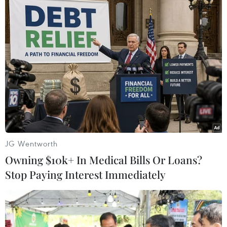
kỷ niệm, ngày thành lập, ngày truyền thống
trong dịp Xuân Quý Mão 2023.
Đơn vị cũng cần hướng dẫn các địa phương
tăng cường các biện pháp nhằm ngăn chặn kịp
thời các biểu hiện tiêu cực, lợi dụng lễ hội thu
lợi bất chính, mê tín dị đoan; theo dõi, tổng hợp
tình hình tổ chức các hoạt động văn hóa, văn
nghệ, tuyên truyền cổ động, lễ hội.
Thanh tra Bộ tiến hành tăng cường kiểm tra,
JG Wentworth
giám sát việc tổ chức các hoạt động văn hóa, thể
Owning $10k+ In Medical Bills Or Loans?
thao, du lịch, lễ hội trước, trong và sau Tết
Stop Paying Interest Immediately
Nguyên đán bảo đảm vui tươi, lành mạnh, phù
hợp với thuần phong, mỹ tục, ngăn chặn kịp
thời các biểu hiện tiêu cực, lợi dụng lễ hội để
hoạt động mê tín dị đoan, thu lợi bất chính.