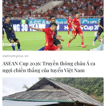
Mùa lễ hội 2018 kiên quyết xử lý những
vấn đề nổi cộm gây bức xúc
02/02/2018 09:55
Mùa lễ hội 2018 kiên quyết không cho phép tổ chức chọi
trâu và các hình thức lễ hội kích động bạo lực, phản
cảm, thương mại hóa lễ hội.
vietnamplus.vn
ASEAN Cup 2026: Truyền thông châu Á ca
ngợi chiến thắng của tuyển Việt Nam