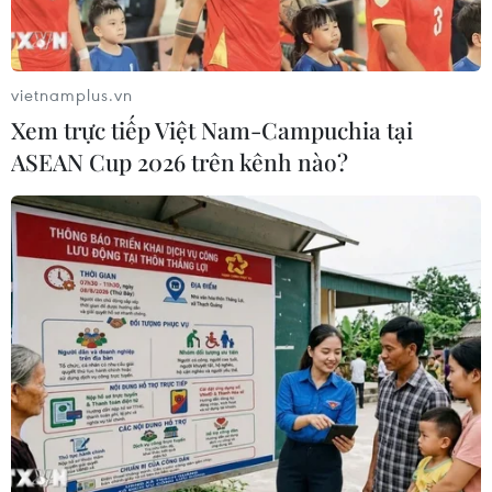
vietnamplus.vn
Xem trực tiếp Việt Nam-Campuchia tại
ASEAN Cup 2026 trên kênh nào?
Hà Nội tạm dừng tổ chức nhiều lễ hội
Xuân do ảnh hưởng dịch
18/01/2022 07:54
Năm nay là năm thứ hai liên tiếp mùa lễ hội tại Hà Nội
bị gián đoạn do dịch, tuy nhiên các địa phương vẫn tổ
chức nghi lễ dâng hương quy mô nhỏ để tri ân các bậc