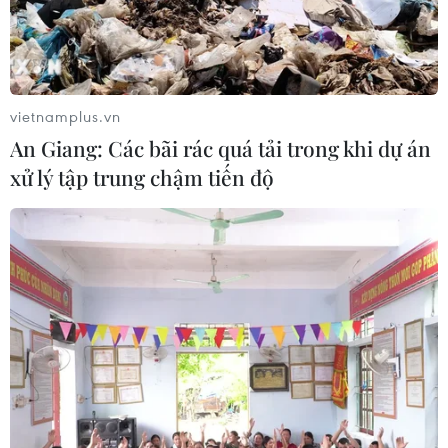
TIN CÙNG CHUYÊN MỤC
66 đoàn võ thuật lần đầu tiên
hội tụ tại Festival Võ thuật quốc tế Hà
Nội 2026
vietnamplus.vn
08/08/2026 02:26
An Giang: Các bãi rác quá tải trong khi dự án
xử lý tập trung chậm tiến độ
Khai mạc Lễ hội Việt Nam - Hàn
Quốc 2026 rực rỡ sắc màu văn hóa
07/08/2026 15:03
Nhịp điệu Samulnori vang
dội, Áo dài - Hanbok 'khoe sắc' bên
sông Hàn
07/08/2026 04:39