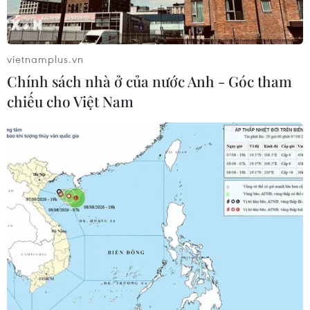
Bảo mẫu tại cơ sở mầm non thừa
nhận hành vi bạo hành hai trẻ
07/08/2026 12:27
vietnamplus.vn
Chính sách nhà ở của nước Anh - Góc tham
chiếu cho Việt Nam
Bảo đảm chính xác, công khai điểm
chuẩn tuyển sinh các trường quân
đội
07/08/2026 12:26
Phát hiện đối tượng tàng trữ trái
phép vũ khí quân dụng
07/08/2026 12:25