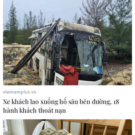
trợ pháttriển thị trường lao động thuộc Chương
trình Mục tiêu quốc gia về Việclàm giai đoạn
2011-2015; Nâng cao năng lực cán bộ quản lý
nhà nước vềlao động-việc làm, hoạt động
truyền thông, nghiên cứu xây dựng cơ
chế,chính sách, hoàn thiện khung pháp lý phát
triển thị trường lao động chonhóm yếu thế…/.
Phúc Hằng (TTXVN/Vietnam+)
vietnamplus.vn
Xe khách lao xuống hố sâu bên đường, 18
hành khách thoát nạn