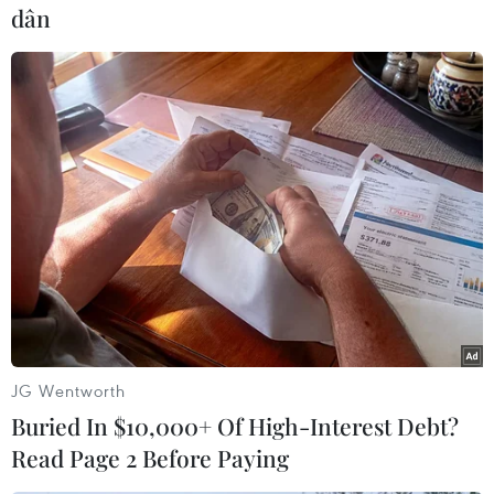
các giải phápphát triển thị trường lao động,
dân
nhằm có những đổi mới về thể chế chínhsách,
tăng cường năng lực cạnh tranh của nguồn
nhân lực, tạo việc làmđầy đủ và bền vững, gắn
kết cung cầu lao động; hỗ trợ các nhóm yếu
thế,đẩy mạnh an sinh xã hội, quản trị thị trường
lao động...
Các đại biểucũng cơ bản nhất trí về một số
chương trình/dự án chủ yếu phát triển
thịtrường lao động giai đoạn 2011-2020 như
hoàn thiện khung pháp lý chophát triển thị
trường lao động; Thúc đẩy cầu lao động và tăng
JG Wentworth
tỷ lệ laođộng làm công ăn lương; Phát triển
Buried In $10,000+ Of High-Interest Debt?
nguồn nhân lực chất lượng cao; Mởrộng và phát
Read Page 2 Before Paying
triển thị trường lao động ngoài nước; Dự án Hỗ