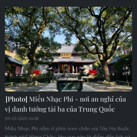
Miếu Nhạc Phi - nơi an nghỉ của
vị danh tướng tài ba của Trung Quốc
09/01/2025 04:08
Miếu Nhạc Phi nằm ở phía nam chân núi Tây Hạ thuộc
thành phố Hàng Châu, khu vực này là điểm đến lịch sử