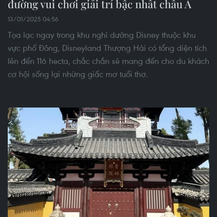
đường vui chơi giải trí bậc nhất châu Á
13/01/2025 04:56
Tọa lạc ngay trong khu nghỉ dưỡng Disney thuộc khu
vực phố Đông, Disneyland Thượng Hải có tổng diện tích
lên đến 116 hecta, chắc chắn sẽ mang đến cho du khách
cơ hội sống lại những giấc mơ tuổi thơ.