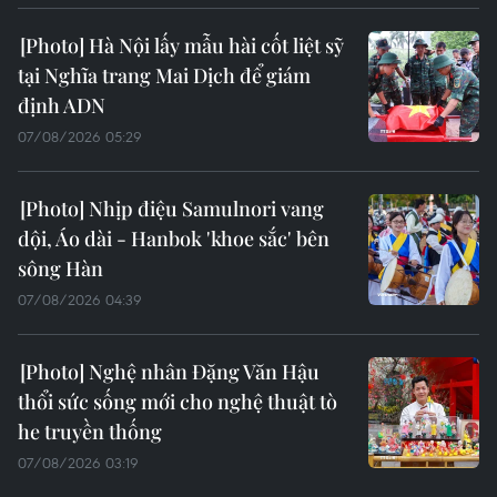
Hà Nội lấy mẫu hài cốt liệt sỹ
tại Nghĩa trang Mai Dịch để giám
định ADN
07/08/2026 05:29
Nhịp điệu Samulnori vang
dội, Áo dài - Hanbok 'khoe sắc' bên
sông Hàn
07/08/2026 04:39
Nghệ nhân Đặng Văn Hậu
thổi sức sống mới cho nghệ thuật tò
he truyền thống
07/08/2026 03:19