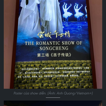
Poster của show diễn. (Ảnh: Anh Quang/Vietnam+)