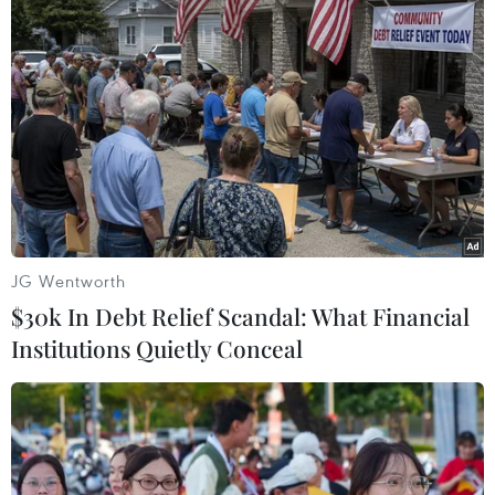
Trung Quốc: Quan hệ với Đài Loan
đáng lo ngại hơn trong năm 2017
21/01/2017 09:24
Xuất khẩu lao động năm 2017 chú
trọng chất lượng thay vì số lượng
20/01/2017 22:45
JG Wentworth
$30k In Debt Relief Scandal: What Financial
Institutions Quietly Conceal
Hai "tia sáng le lói" đối với nền kinh
tế thế giới trong năm 2017
19/01/2017 13:56