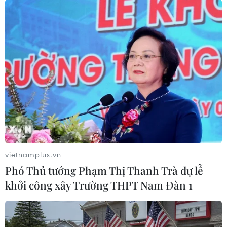
Ấn Độ, Israel lọt vào tốp 8 cường
quốc thế giới trong năm 2017
27/01/2017 04:32
VFA dự báo xuất khẩu gạo năm 2017
sẽ đạt trên 5 triệu tấn
23/01/2017 10:47
vietnamplus.vn
Phó Thủ tướng Phạm Thị Thanh Trà dự lễ
Ứng viên Tổng thống Pháp dự báo về
khởi công xây Trường THPT Nam Đàn 1
một "châu Âu thức tỉnh"
21/01/2017 14:03