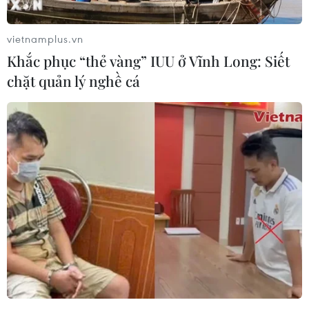
vietnamplus.vn
Khắc phục “thẻ vàng” IUU ở Vĩnh Long: Siết
Xem thêm
chặt quản lý nghề cá
CƠ QUAN CHỦ QUẢN: THÔNG TẤN XÃ VIỆT NAM
Tổng Biên tập: TRẦN TIẾN DUẨN
Phó Tổng Biên tập: NGUYỄN THỊ TÁM, KHÚC THANH
THỦY
Sở hữu trí tuệ
Quy định sử dụng
RSS
Hỗ trợ