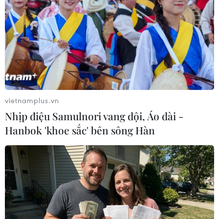
Fed lạc quan về triển vọng tăng
trưởng của kinh tế Mỹ trong 2017
19/01/2017 05:57
Liên hợp quốc bi quan về triển vọng
của nền kinh tế thế giới
vietnamplus.vn
18/01/2017 01:33
Nhịp điệu Samulnori vang dội, Áo dài -
Hanbok 'khoe sắc' bên sông Hàn
Công tác đối ngoại đóng góp tích cực
vào bảo vệ chủ quyền ở Biển Đông
17/01/2017 14:42
IMF dự báo kinh tế Mỹ khả quan