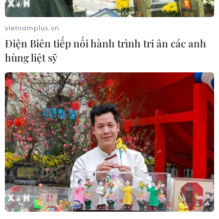
Xem thêm
vietnamplus.vn
Điện Biên tiếp nối hành trình tri ân các anh
hùng liệt sỹ
CƠ QUAN CHỦ QUẢN: THÔNG TẤN XÃ VIỆT NAM
Tổng Biên tập: TRẦN TIẾN DUẨN
Phó Tổng Biên tập: NGUYỄN THỊ TÁM, KHÚC THANH
THỦY
Sở hữu trí tuệ
Quy định sử dụng
RSS
Hỗ trợ
Ngôn ngữ
TTXVN