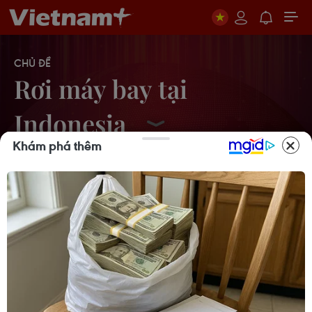
CHỦ ĐỀ
Rơi máy bay tại
Indonesia
Khám phá thêm
Indonesia công bố nguyên nhân vụ
máy bay Sriwijaya Air gặp nạn
10/11/2022 23:39
Indonesia chia sẻ báo cáo cuối cùng