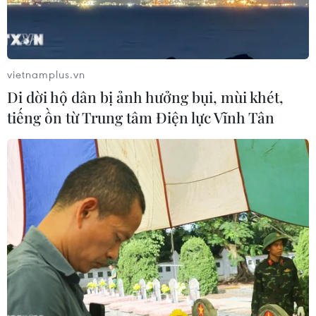
Trục vớt các mảnh vỡ của
máy bay Lion Air gặp nạn
vietnamplus.vn
02/11/2018 05:32
Di dời hộ dân bị ảnh hưởng bụi, mùi khét,
tiếng ồn từ Trung tâm Điện lực Vĩnh Tân
Rơi máy bay tại Indonesia: Đẩy
nhanh việc xác nhận danh tính nạn
nhân
02/11/2018 05:10
Trục vớt mảnh vỡ lớn của máy bay
Lion Air cần thiết bị đặc biệt
02/11/2018 03:42