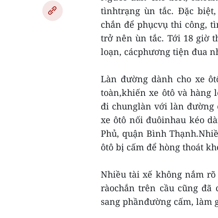
tìnhtrạng ùn tắc. Đặc biệ
chắn để phụcvụ thi công, t
trở nên ùn tắc. Tới 18 giờ 
loạn, cácphương tiện đua n
Làn đường dành cho xe ôt
toàn,khiến xe ôtô và hàng 
đi chunglàn với làn đường
xe ôtô nối đuôinhau kéo dà
Phủ, quận Bình Thạnh.Nhiề
ôtô bị cấm để hòng thoát kh
Nhiều tài xế không nắm rõ
ràochắn trên cầu cũng đã 
sang phầnđường cấm, làm g