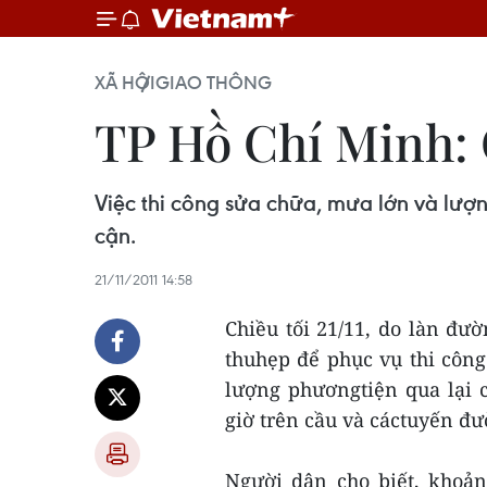
XÃ HỘI
GIAO THÔNG
TP Hồ Chí Minh: 
Việc thi công sửa chữa, mưa lớn và lượn
cận.
21/11/2011 14:58
Chiều tối 21/11, do làn đư
thuhẹp để phục vụ thi côn
lượng phươngtiện qua lại c
giờ trên cầu và cáctuyến đư
Người dân cho biết, khoản