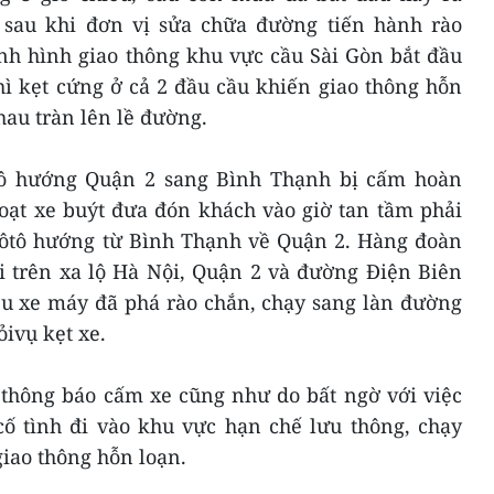
t, sau khi đơn vị sửa chữa đường tiến hành rào
ình hình giao thông khu vực cầu Sài Gòn bắt đầu
thì kẹt cứng ở cả 2 đầu cầu khiến giao thông hỗn
hau tràn lên lề đường.
ô hướng Quận 2 sang Bình Thạnh bị cấm hoàn
loạt xe buýt đưa đón khách vào giờ tan tầm phải
 ôtô hướng từ Bình Thạnh về Quận 2. Hàng đoàn
i trên xa lộ Hà Nội, Quận 2 và đường Điện Biên
u xe máy đã phá rào chắn, chạy sang làn đường
ỏivụ kẹt xe.
 thông báo cấm xe cũng như do bất ngờ với việc
cố tình đi vào khu vực hạn chế lưu thông, chạy
iao thông hỗn loạn.