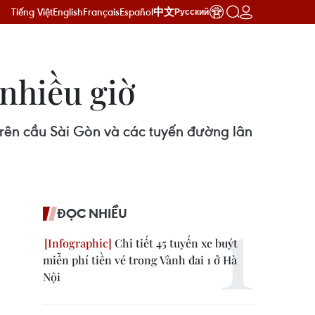
Tiếng Việt
English
Français
Español
中文
Русский
nhiều giờ
 trên cầu Sài Gòn và các tuyến đường lân
ĐỌC NHIỀU
Chi tiết 45 tuyến xe buýt
miễn phí tiền vé trong Vành đai 1 ở Hà
Nội