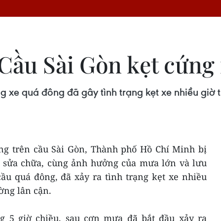
Cầu Sài Gòn kẹt cứng 
g xe quá đông đã gây tình trạng kẹt xe nhiều giờ
ờng trên cầu Sài Gòn, Thành phố Hồ Chí Minh bị
g sửa chữa, cùng ảnh hưởng của mưa lớn và lưu
ầu quá đông, đã xảy ra tình trạng kẹt xe nhiều
ờng lân cận.
g 5 giờ chiều, sau cơn mưa đã bắt đầu xảy ra