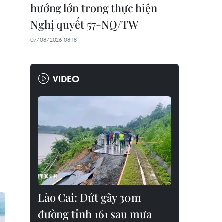
hướng lớn trong thực hiện
Nghị quyết 57-NQ/TW
07/08/2026 08:18
VIDEO
Lào Cai: Đứt gãy 30m
đường tỉnh 161 sau mưa