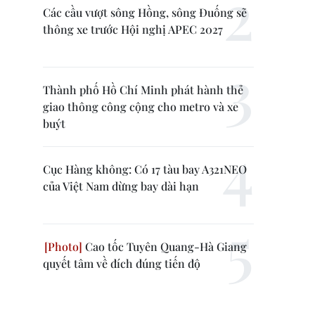
Các cầu vượt sông Hồng, sông Đuống sẽ
thông xe trước Hội nghị APEC 2027
Thành phố Hồ Chí Minh phát hành thẻ
giao thông công cộng cho metro và xe
buýt
Cục Hàng không: Có 17 tàu bay A321NEO
của Việt Nam dừng bay dài hạn
Cao tốc Tuyên Quang-Hà Giang
quyết tâm về đích đúng tiến độ