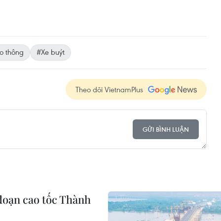
o thông
#Xe buýt
Theo dõi VietnamPlus
GỬI BÌNH LUẬN
đoạn cao tốc Thành