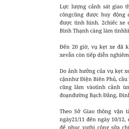
Lực lượng cảnh sát giao t
côngcũng được huy động 
được tình hình. 2chiếc xe
Bình Thạnh càng làm tìnhhì
Đến 20 giờ, vụ kẹt xe đã 
xevẫn còn tiếp diễn nghiêm
Do ảnh hưởng của vụ kẹt xe
cậnnhư Điện Biên Phủ, cầu
cũng lâm vàotình cảnh ùn
đoạnđường Bạch Đằng, Đinh 
Theo Sở Giao thông vận t
ngày21/11 đến ngày 10/12,
để phục vụthi công sửa ch