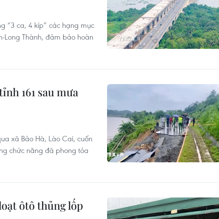
ng “3 ca, 4 kíp” các hạng mục
nh-Long Thành, đảm bảo hoàn
tỉnh 161 sau mưa
 qua xã Bảo Hà, Lào Cai, cuốn
ợng chức năng đã phong tỏa
oạt ôtô thủng lốp