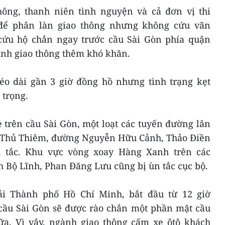
hông, thanh niên tình nguyện và cả đơn vị thi
để phân làn giao thông nhưng không cứu vãn
 cứu hộ chắn ngay trước cầu Sài Gòn phía quận
nh giao thông thêm khó khăn.
kéo dài gần 3 giờ đồng hồ nhưng tình trạng kẹt
 trọng.
 trên cầu Sài Gòn, một loạt các tuyến đường lân
 Thủ Thiêm, đường Nguyễn Hữu Cảnh, Thảo Điền
 tắc. Khu vực vòng xoay Hàng Xanh trên các
Bộ Lĩnh, Phan Đăng Lưu cũng bị ùn tắc cục bộ.
ải Thành phố Hồ Chí Minh, bắt đầu từ 12 giờ
 cầu Sài Gòn sẽ được rào chắn một phần mặt cầu
ữa. Vì vậy, ngành giao thông cấm xe ôtô khách