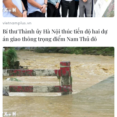
Làn sóng tấn công mạng nhằm vào
các quỹ đầu cơ lớn của Mỹ
vietnamplus.vn
06/08/2026 06:47
Bí thư Thành ủy Hà Nội thúc tiến độ hai dự
án giao thông trọng điểm Nam Thủ đô
Đồng USD trước bước ngoặt do đồng
yen mạnh lên và số liệu việc làm Mỹ
06/08/2026 05:14
Lãi suất ngân hàng ngày 6/8: Kỳ hạn
3 tháng đang được mức lãi suất tối đa
06/08/2026 00:06