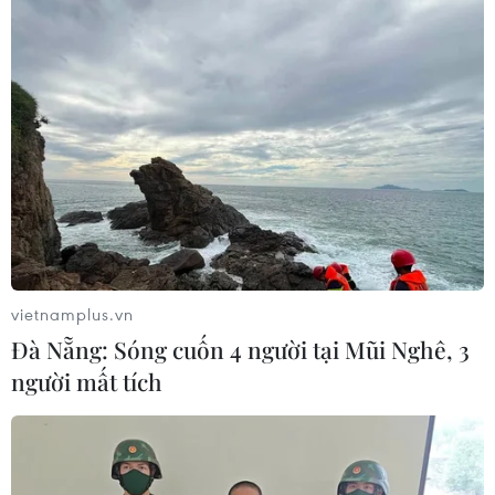
TPBank giảm lãi suất lần thứ 5, hỗ trợ
khách hàng 323 tỷ đồng lãi suất
30/05/2023 02:54
Đối với các khoản vay hiện hữu, Ngân hàng thương mại
cổ phần Tiên Phong lên phương án thực hiện giảm từ
0,2-1% lãi suất khi đến kỳ điều chỉnh lãi suất.
vietnamplus.vn
Đà Nẵng: Sóng cuốn 4 người tại Mũi Nghê, 3
người mất tích