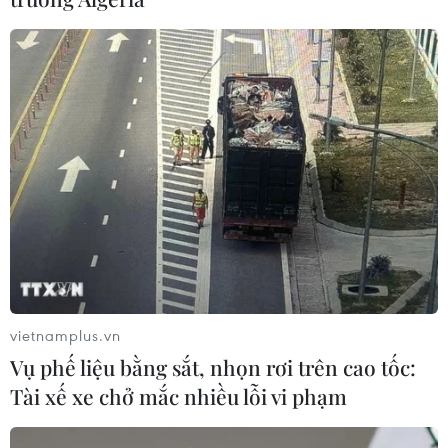
TIN CÙNG CHUYÊN MỤC
Cơ cấu lại vốn nhà nước tại doanh
nghiệp gắn với mục tiêu tăng trưởng
hai con số
vietnamplus.vn
07/08/2026 13:16
Vụ phế liệu bằng sắt, nhọn rơi trên cao tốc:
Tài xế xe chở mắc nhiều lỗi vi phạm
Bộ Tài chính: Thống nhất bốn
Chương trình mục tiêu quốc gia