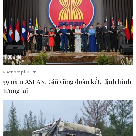
04/08/2026 04:58
Xem thêm
vietnamplus.vn
CƠ QUAN CHỦ QUẢN: THÔNG TẤN XÃ VIỆT NAM
59 năm ASEAN: Giữ vững đoàn kết, định hình
Tổng Biên tập: TRẦN TIẾN DUẨN
tương lai
Phó Tổng Biên tập: NGUYỄN THỊ TÁM, KHÚC THANH
THỦY
Sở hữu trí tuệ
Quy định sử dụng
RSS
Hỗ trợ