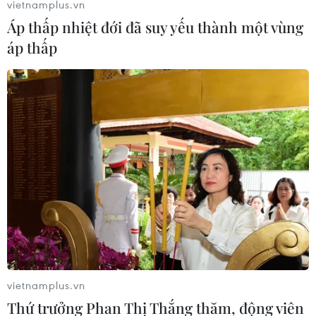
vietnamplus.vn
Áp thấp nhiệt đới đã suy yếu thành một vùng
áp thấp
TPBank đặt mục tiêu lợi nhuận 8.700 tỷ
đồng, tăng vốn điều lệ
26/04/2023 12:53
vietnamplus.vn
Đại hội đồng cổ đông TPBank đã thông qua kế hoạch
Thứ trưởng Phan Thị Thắng thăm, động viên