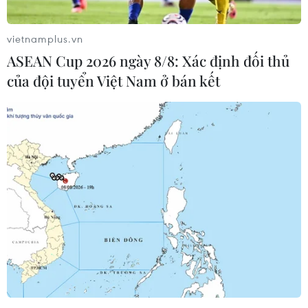
vietnamplus.vn
ASEAN Cup 2026 ngày 8/8: Xác định đối thủ
của đội tuyển Việt Nam ở bán kết
Hành trình đưa TPBank trở thành ngân
hàng mạnh hàng đầu Việt Nam 2022
10/01/2023 09:44
Trong bảng xếp hạng 500 ngân hàng mạnh nhất châu
Á-Thái Bình Dương năm 2022 do tạp chí The Asian
Banker công bố, TPBank đứng thứ 61, tăng 143 bậc so
với năm ngoái và vượt qua nhiều ngân hàng khác.