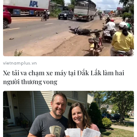
Khách hàng sẽ tiếp tục nhận được tất cả các
điểm thưởng/tích lũy và quyền lợi mà thẻ của
TPBank mang lại.
Để biết thêm thông tin về Apple Pay, vui lòng
truy cập: http://www.apple.com/vn/apple-pay/.
Để biết thêm thông tin về TPBank, vui lòng truy
cập https://tpb.vn/ hoặc liên hệ Tổng đài Chăm
vietnamplus.vn
sóc Khách hàng 24/7 của TPBank 1900 6036 để
Xe tải va chạm xe máy tại Đắk Lắk làm hai
biết thêm chi tiết.
người thương vong
Lưu ý: Khách hàng cần có iPhone 6 trở lên sử
dụng iOS 12.5.2 trở lên. Khả năng sử dụng
Apple Watch Series 4 trở lên bằng cách sử dụng
watchOS 9 trở lên. Apple Watch phải được ghép
đôi với iPhone 8 trở lên.
Một số tính năng có thể thay đổi. Để biết thêm
thông tin, truy cập