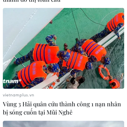
quà may tri ân khách hàng
23/05/2023 02:57
TPBank dành tặng triệu món quà siêu hấp dẫn tới khách
hàng trong chương trình khuyến mãi tưng bừng mở đầu
chuỗi ưu đãi tháng Năm và trong suốt năm 2023 mừng
sinh nhật Ngân hàng tuổi 15.
vietnamplus.vn
Vùng 3 Hải quân cứu thành công 1 nạn nhân
bị sóng cuốn tại Mũi Nghê