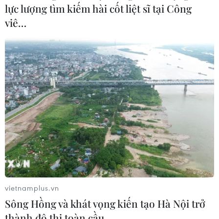
kinh doanh năm 2023 với lợi nhuận trước thuế mục tiêu
lực lượng tìm kiếm hài cốt liệt sĩ tại Công
đạt mức 8.700 tỷ đồng, tăng 11%, tổng tài sản dự kiến
viê…
tăng 7% lên 350.000 tỷ đồng.
vietnamplus.vn
Sông Hồng và khát vọng kiến tạo Hà Nội trở
Mừng sinh nhật 15 tuổi, TPBank gửi triệu
thành đô thị toàn cầu