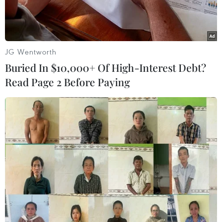
JG Wentworth
Buried In $10,000+ Of High-Interest Debt?
Read Page 2 Before Paying
Khách hàng TPBank có thể thanh toán dễ dàng, bảo mật và
riêng tư với Apple Pay.
Ngân hàng Thương mại Cổ phần Tiên Phong
(TPBank) liên kết Apple Pay cho phép chủ thẻ
visa dùng iPhone, Apple Watch, Mac thanh toán
trực tiếp khi mua sắm hay sử dụng dịch vụ thay
cho thẻ vật lý của ngân hàng.