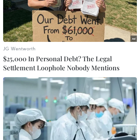
https://www.apple.com/vn/ios/feature-
availability/#apple-wallet-apple-pay./.
(Vietnam+)
JG Wentworth
$25,000 In Personal Debt? The Legal
Settlement Loophole Nobody Mentions