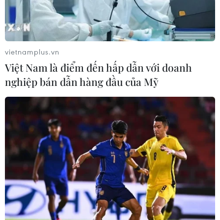
#TPBank
#Apple Pay
#iPhone
#Apple Watch
#Thanh toán trực tiếp
#Face ID
#Touch ID
#Thẻ tín dụng
#Thẻ ghi nợ
vietnamplus.vn
Việt Nam là điểm đến hấp dẫn với doanh
nghiệp bán dẫn hàng đầu của Mỹ
Theo dõi VietnamPlus
TIN LIÊN QUAN