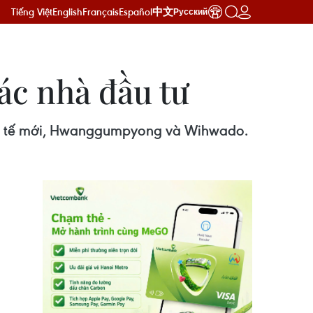
Tiếng Việt
English
Français
Español
中文
Русский
ác nhà đầu tư
 kinh tế mới, Hwanggumpyong và Wihwado.