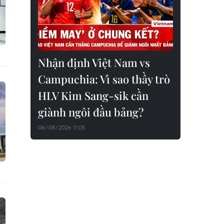
Nhận định Việt Nam vs
Campuchia: Vì sao thầy trò
HLV Kim Sang-sik cần
giành ngôi đầu bảng?
06/08/2026 11:05