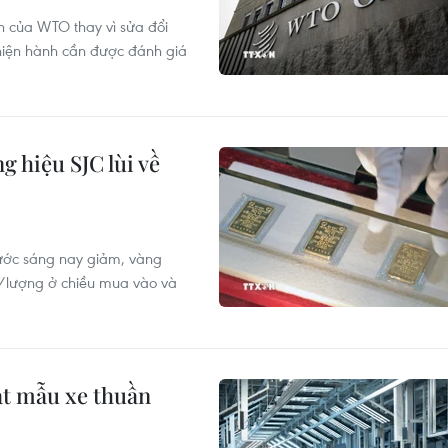
n của WTO thay vì sửa đổi
 hiện hành cần được đánh giá
 hiệu SJC lùi về
nước sáng nay giảm, vàng
g/lượng ở chiều mua vào và
ạt mẫu xe thuần