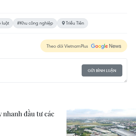
 luật
#Khu công nghiệp
Triều Tiên
Theo dõi VietnamPlus
GỬI BÌNH LUẬN
 nhanh đầu tư các