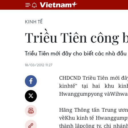
KINH TẾ
Triều Tiên công b
Triều Tiên mới đây cho biết các nhà đầu
18/03/2012 11:27
CHDCND Triều Tiên mới đây 
kinhtế" tại hai khu ki
Hwanggumpyong vàWihwa
Hãng Thông tấn Trung ương
vềKhu kinh tế Hwanggumpyo
thành lậpcông ty, chi nhánh