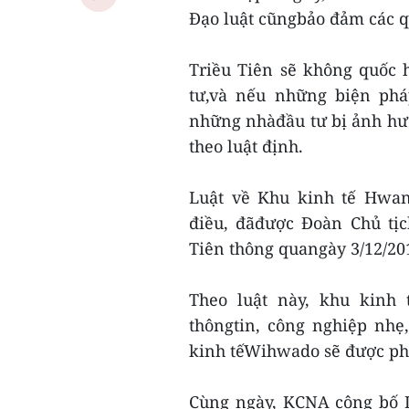
Đạo luật cũngbảo đảm các q
Triều Tiên sẽ không quốc 
tư,và nếu những biện pháp
những nhàđầu tư bị ảnh hư
theo luật định.
Luật về Khu kinh tế Hwa
điều, đãđược Đoàn Chủ tịc
Tiên thông quangày 3/12/20
Theo luật này, khu kinh
thôngtin, công nghiệp nhẹ
kinh tếWihwado sẽ được phá
Cùng ngày, KCNA công bố L