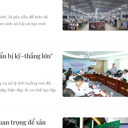
hính, là yêu cầu để bảo vệ
n sinh xã hội và tạo môi
ẩn bị kỹ-thắng lớn"
 cụ xử lý tình huống mà đã
ệp hiện đại, là cơ chế tạo lập
uan trọng để sản