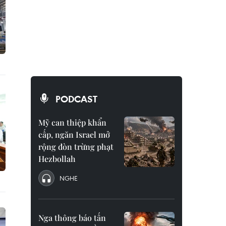
PODCAST
Mỹ can thiệp khẩn
cấp, ngăn Israel mở
rộng đòn trừng phạt
Hezbollah
NGHE
Nga thông báo tấn