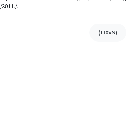
2011./.
(TTXVN)