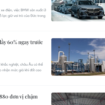
 xe điện, việc BMW sản xuất i3
ỗ lực giữ vai trò của Đức trong
đầy 60% ngay trước
khắc nghiệt, châu Âu có thể
p nhận mức giá khí đốt cao
 880 đơn vị chậm