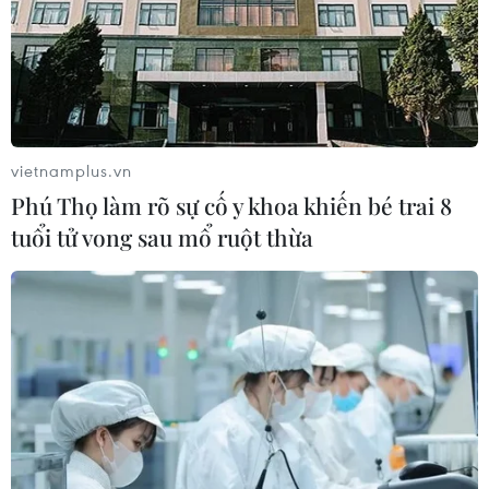
vietnamplus.vn
Phú Thọ làm rõ sự cố y khoa khiến bé trai 8
tuổi tử vong sau mổ ruột thừa