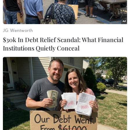
JG Wentworth
$30k In Debt Relief Scandal: What Financial
Institutions Quietly Conceal
Tọa đàm có sự tham gia của các chuyên gia giáo dục trong và
ngoài nước. (Ảnh: PV/Vietnam+)
Sáng 25/10, Viện Khoa học Giáo dục Việt Nam
(Bộ Giáo dục và Đào tạo) đã phối hợp với Quỹ
Happy Lof School tổ chức Tọa đàm Trường học