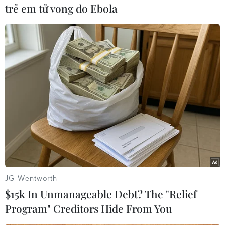
trẻ em tử vong do Ebola
Tuy nhiên, vẫn sẽ có những “mẫu số chung.”
Theo đó, sự hiểu biết một cách có hệ thống, toàn
diện các thành tố tạo ra một trường học hạnh
phúc là vấn đề không chỉ các nhà giáo dục, các
nhà quản lý, cha mẹ học sinh mà cả cộng đồng
quan tâm. Bởi vậy, xây dựng chương trình giáo
dục hướng đến trường học hạnh phúc tại Việt
Nam một cách khoa học, hiện đại, được chuẩn
hóa phù hợp với xu thế các nước trên thế giới là
một vấn đề cần được ưu tiên.
JG Wentworth
$15k In Unmanageable Debt? The "Relief
Program" Creditors Hide From You