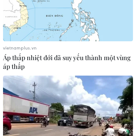
đã cấp
06/08/2026 13:55
Khuyến khích các cơ sở giáo dục đại
học cạnh tranh bằng chất lượng
vietnamplus.vn
06/08/2026 13:41
Áp thấp nhiệt đới đã suy yếu thành một vùng
áp thấp
Cần Thơ xem xét đề xuất xây dựng Tổ
hợp Giáo dục-Đào tạo 636 tỷ đồng
06/08/2026 13:24
Cà Mau hợp nhất 4 trường cao đẳng,
tăng quy mô đào tạo nhân lực chất