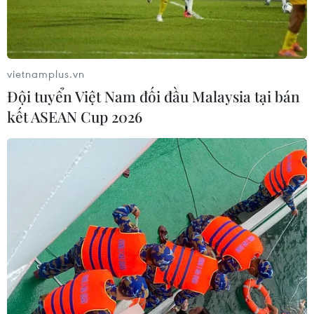
TIN LIÊN QUAN
vietnamplus.vn
Đội tuyển Việt Nam đối đầu Malaysia tại bán
kết ASEAN Cup 2026
Ba tiêu chí quan trọng để xây dựng nên
một trường học hạnh phúc