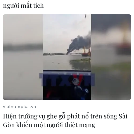
người mất tích
Xúc động lễ khai giảng tại TH
School, ngôi trường hạnh phúc
05/09/2022 13:55
Cơ sở vật chất hiện đại với sắc hồng chủ đạo, nằm
giữa không gian tràn ngập bóng cây xanh, ngôi trường
TH School đẹp như một giấc mơ cổ tích giữa lòng Thủ
đô Hà Nội.
vietnamplus.vn
Hiện trường vụ ghe gỗ phát nổ trên sông Sài
Gòn khiến một người thiệt mạng