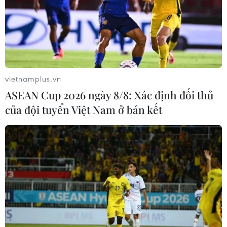
vietnamplus.vn
ASEAN Cup 2026 ngày 8/8: Xác định đối thủ
của đội tuyển Việt Nam ở bán kết
#trường học hạnh phúc
#Viện Khoa học Giáo dục Việt Nam
#học sinh
Theo dõi VietnamPlus