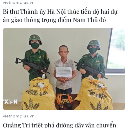
vietnamplus.vn
Bí thư Thành ủy Hà Nội thúc tiến độ hai dự
án giao thông trọng điểm Nam Thủ đô
TIN CÙNG CHUYÊN MỤC
Olympic Trí tuệ nhân
tạo quốc tế 2026: 7/8 học sinh Việt
Nam đoạt huy chương
08/08/2026 14:24
vietnamplus.vn
Quảng Trị triệt phá đường dây vận chuyển