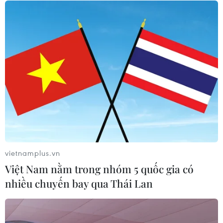
Bộ GD-ĐT tạm dừng xét tuyển đại
học với các thí sinh chuyên Tuyên
Quang
05/08/2026 03:16
Xem thêm
vietnamplus.vn
Việt Nam nằm trong nhóm 5 quốc gia có
CƠ QUAN CHỦ QUẢN: THÔNG TẤN XÃ VIỆT NAM
nhiều chuyến bay qua Thái Lan
Tổng Biên tập: TRẦN TIẾN DUẨN
Phó Tổng Biên tập: NGUYỄN THỊ TÁM, KHÚC THANH