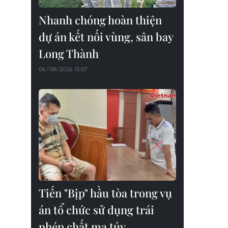
Nhanh chóng hoàn thiện
dự án kết nối vùng, sân bay
Long Thành
06/08/2026 15:07
Tiến "Bịp" hầu tòa trong vụ
án tổ chức sử dụng trái
phép chất ma túy