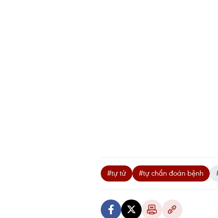
#tự tử
#tự chẩn đoán bệnh