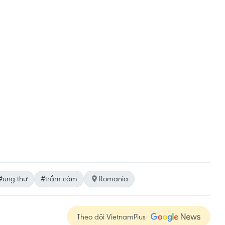
#ung thư
#trầm cảm
Romania
Theo dõi VietnamPlus