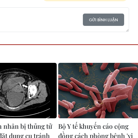
GỬI BÌNH LUẬN
 nhân bị thủng tử
Bộ Y tế khuyến cáo cộng
đặt dụng cụ tránh
đồng cách phòng bệnh 'vi