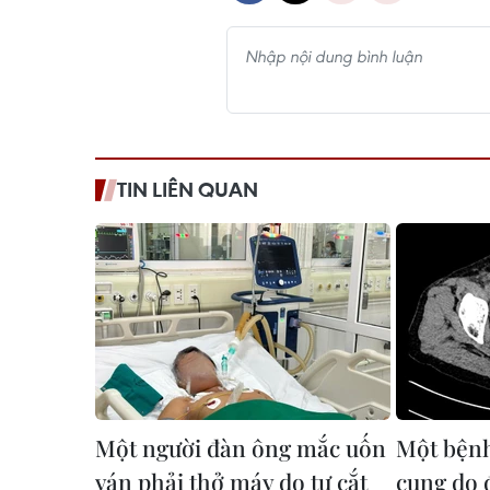
TIN LIÊN QUAN
Một người đàn ông mắc uốn
Một bệnh
ván phải thở máy do tự cắt
cung do 