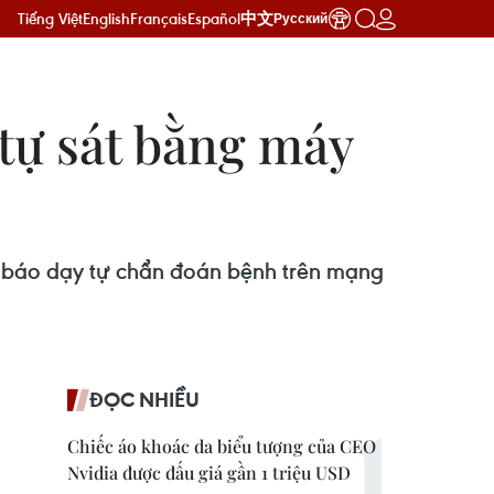
Tiếng Việt
English
Français
Español
中文
Русский
tự sát bằng máy
i báo dạy tự chẩn đoán bệnh trên mạng
ĐỌC NHIỀU
Chiếc áo khoác da biểu tượng của CEO
Nvidia được đấu giá gần 1 triệu USD