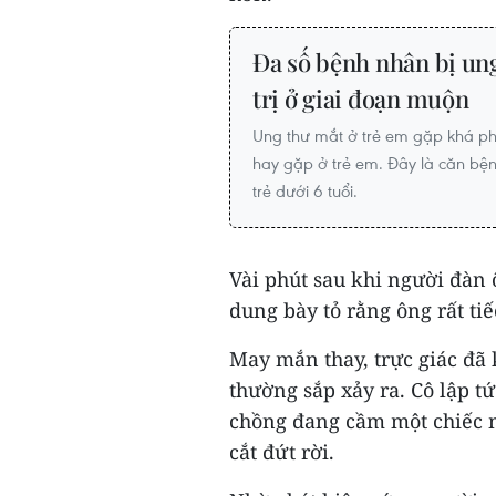
Đa số bệnh nhân bị un
trị ở giai đoạn muộn
Ung thư mắt ở trẻ em gặp khá ph
hay gặp ở trẻ em. Đây là căn bện
trẻ dưới 6 tuổi.
Vài phút sau khi người đàn 
dung bày tỏ rằng ông rất tiế
May mắn thay, trực giác đã 
thường sắp xảy ra. Cô lập t
chồng đang cầm một chiếc m
cắt đứt rời.