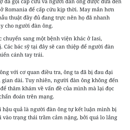
ợ đã gọi cấp cứu và người đàn ông được đưa đến
ở Romania để cấp cứu kịp thời. May mắn hơn
phẫu thuật đầy đủ đang trực nên họ đã nhanh
tay cho người đàn ông.
 chuyển sang một bệnh viện khác ở Iasi,
ị. Các bác sỹ tại đây sẽ can thiệp để người đàn
iển cánh tay trái.
ông với cơ quan điều tra, ông ta đã bị đau đại
i gian dài. Tuy nhiên, người đàn ông không đến
 để thăm khám về vấn đề của mình mà lại đọc
 chẩn đoán trên mạng.
i hậu quả là người đàn ông tự kết luận mình bị
i vào trạng thái trầm cảm nặng, bởi quá lo lắng