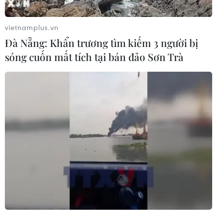
vietnamplus.vn
Đà Nẵng: Khẩn trương tìm kiếm 3 người bị
sóng cuốn mất tích tại bán đảo Sơn Trà
AFC ấn tượng với sự trở lại của bóng đá
Việt Nam sau đại dịch COVID-19
26/05/2020 13:46
Không chỉ AFC ấn tượng với sự trở lại của bóng đá Việt
Nam mà các trang báo khác trong khu vực Đông Nam
Á đều có những bài viết bình luận về sự kiện khai mạc
Cúp Quốc gia-Bamboo Airways 2020.