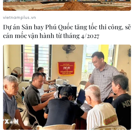
vietnamplus.vn
Dự án Sân bay Phú Quốc tăng tốc thi công, sẽ
cán mốc vận hành từ tháng 4/2027
TIN CÙNG CHUYÊN MỤC
Chủ sân Azteca lỗ hơn 47 triệu USD vì