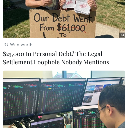
03/05/2020 03:15
So với những đối thủ cạnh tranh trực tiếp ở hai giải đấu
quan trọng gồm Vòng loại World Cup 2022 và AFF Cup
2020, tuyển Việt Nam nắm lợi thế hơn nếu V-League
2020 sớm trở lại thi đấu.
JG Wentworth
$25,000 In Personal Debt? The Legal
Settlement Loophole Nobody Mentions