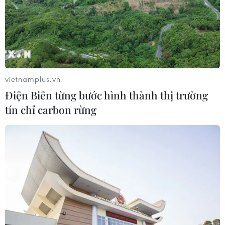
06/08/2026 07:25
Chủ tịch Liên đoàn Bóng đá thế giới
chịu sức ép chưa từng có
06/08/2026 04:12
vietnamplus.vn
Điện Biên từng bước hình thành thị trường
Futsal Việt Nam bất bại sau trận hòa
tín chỉ carbon rừng
khó tin trước chủ nhà Thái Lan
06/08/2026 02:38
Toàn cảnh ASEAN Cup: Thái
Lan "thắng như chẻ tre", thách thức
tuyển Việt Nam
05/08/2026 07:15