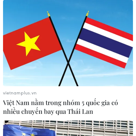
Liên đoàn bóng đá Đông Nam Á hoãn lễ bốc thăm
vòng bảng AFF Cup 2020 mà chưa xác định ngày thay
thế do ảnh hưởng của dịch COVID-19 lên nhiều quốc
gia trong khu vực.
vietnamplus.vn
Việt Nam nằm trong nhóm 5 quốc gia có
nhiều chuyến bay qua Thái Lan