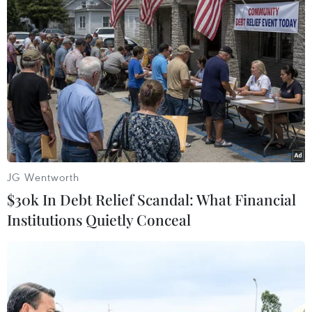
#Tuyển Việt Nam
#vòng loại World Cup 2022
#COVID-19
JG Wentworth
$30k In Debt Relief Scandal: What Financial
Institutions Quietly Conceal
Theo dõi VietnamPlus