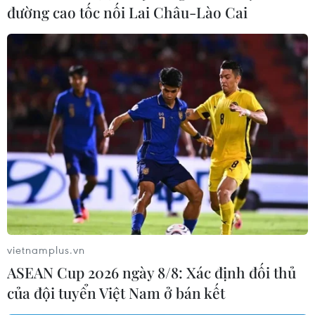
đường cao tốc nối Lai Châu-Lào Cai
vietnamplus.vn
AFF Cup 2020 chưa xác định thời điểm
ASEAN Cup 2026 ngày 8/8: Xác định đối thủ
bốc thăm phân lịch vì COVID-19
của đội tuyển Việt Nam ở bán kết
10/06/2020 06:33