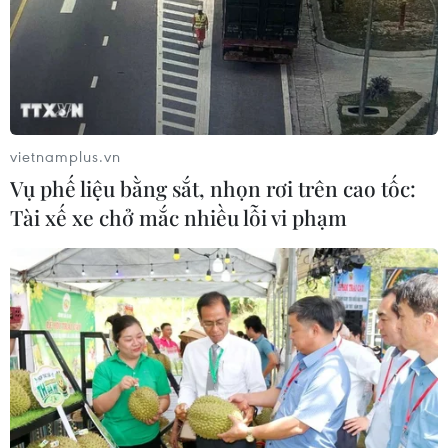
vietnamplus.vn
Vụ phế liệu bằng sắt, nhọn rơi trên cao tốc:
Tài xế xe chở mắc nhiều lỗi vi phạm