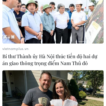
TIN LIÊN QUAN
vietnamplus.vn
Bí thư Thành ủy Hà Nội thúc tiến độ hai dự
án giao thông trọng điểm Nam Thủ đô
Tuyển Việt Nam hưởng lợi gì nếu V-
League 2020 sớm trở lại thi đấu?