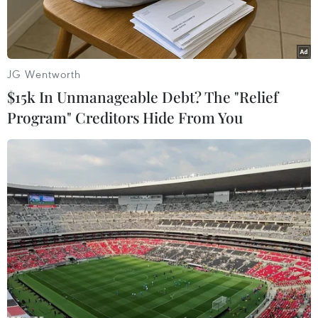
JG Wentworth
$15k In Unmanageable Debt? The "Relief
Program" Creditors Hide From You
Tuyển Việt Nam có thể đá giao hữu với Iraq trong tháng Mười.
(Ảnh: Nguyên An/Vietnam+)
Liên đoàn bóng đá Việt Nam (VFF) vừa nhận
được lời đề nghị thi đấu giao hữu giữa hai đội