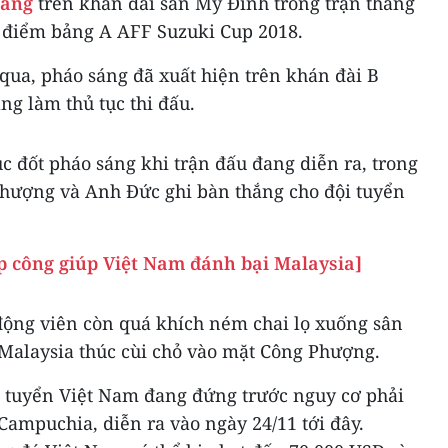
sáng
trên khán đài sân Mỹ Đình trong trận thắng
m điểm bảng A AFF Suzuki Cup 2018.
qua, pháo sáng đã xuất hiện trên khán đài B
ng làm thủ tục thi đấu.
ục đốt pháo sáng khi trận đấu đang diễn ra, trong
Phượng và Anh Đức ghi bàn thắng cho đội tuyển
 công giúp Việt Nam đánh bại Malaysia]
 động viên còn quá khích ném chai lọ xuống sân
 Malaysia thúc cùi chỏ vào mặt Công Phượng.
ội tuyển Việt Nam đang đứng trước nguy cơ phải
 Campuchia, diễn ra vào ngày 24/11 tới đây.