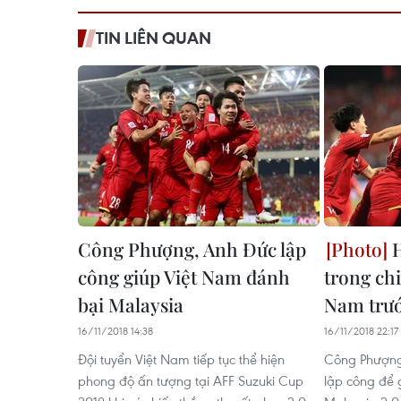
TIN LIÊN QUAN
Công Phượng, Anh Đức lập
H
công giúp Việt Nam đánh
trong ch
bại Malaysia
Nam trướ
16/11/2018 14:38
16/11/2018 22:17
Đội tuyển Việt Nam tiếp tục thể hiện
Công Phượng
phong độ ấn tượng tại AFF Suzuki Cup
lập công để 