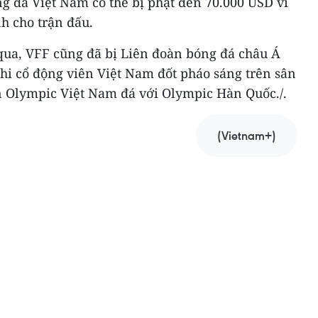
g đá Việt Nam có thể bị phạt đến 70.000 USD vì
h cho trận đấu.
 qua, VFF cũng đã bị Liên đoàn bóng đá châu Á
hi cổ động viên Việt Nam đốt pháo sáng trên sân
ận Olympic Việt Nam đá với Olympic Hàn Quốc./.
(Vietnam+)