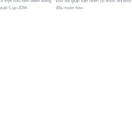
 ở trận cầu tâm điểm bảng
Đức đã giúp Việt Nam có được đà khởi
uzuki Cup 2018.
đầu hoàn hảo.