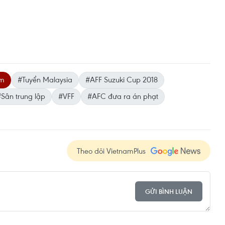
am
#Tuyển Malaysia
#AFF Suzuki Cup 2018
Sân trung lập
#VFF
#AFC đưa ra án phạt
Theo dõi VietnamPlus
GỬI BÌNH LUẬN