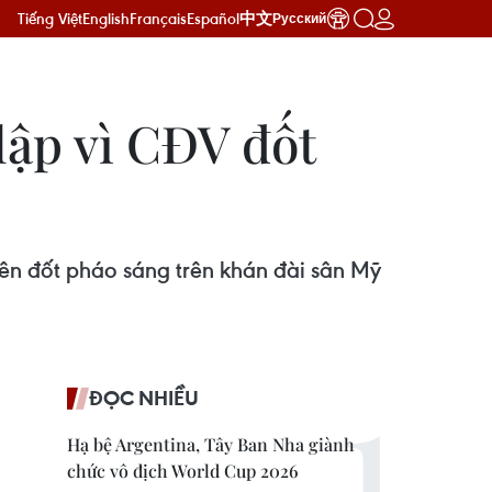
Tiếng Việt
English
Français
Español
中文
Русский
lập vì CĐV đốt
iên đốt pháo sáng trên khán đài sân Mỹ
ĐỌC NHIỀU
Hạ bệ Argentina, Tây Ban Nha giành
chức vô địch World Cup 2026