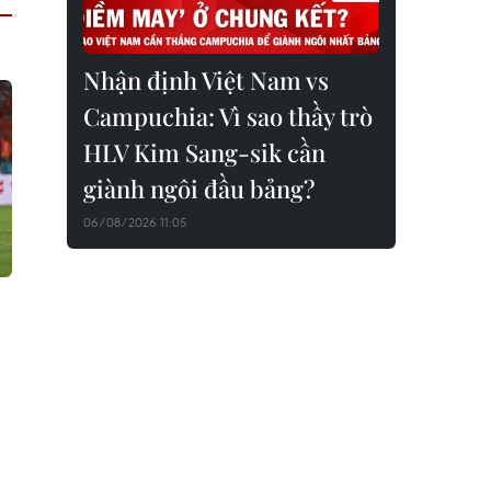
Nhận định Việt Nam vs
Campuchia: Vì sao thầy trò
HLV Kim Sang-sik cần
giành ngôi đầu bảng?
06/08/2026 11:05