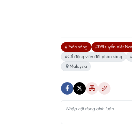
#Pháo sáng
#Đội tuyển Việt N
#Cổ động viên đốt pháo sáng
#
Malaysia