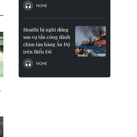
NGHE
Houthi bị nghi đứng
sau vụ tấn công đánh
chìm tàu hàng Ấn Độ
trên Biển Đỏ
NGHE