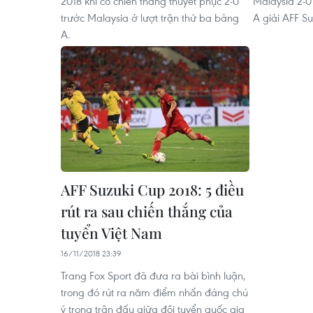
2018 khi có chiến thắng thuyết phục 2-0
Malaysia 2-0
trước Malaysia ở lượt trận thứ ba bảng
A giải AFF S
A.
AFF Suzuki Cup 2018: 5 điều
rút ra sau chiến thắng của
tuyển Việt Nam
16/11/2018 23:39
Trang Fox Sport đã đưa ra bài bình luận,
trong đó rút ra năm điểm nhấn đáng chú
ý trong trận đấu giữa đội tuyển quốc gia