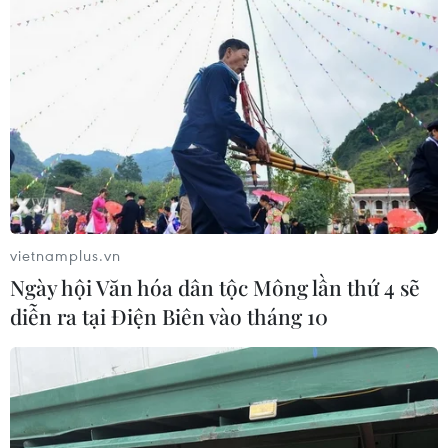
Người hâm mộ "truyền lửa" cho thầy trò
huấn luyện viên Park Hang-seo
16/11/2018 11:08
Đến lúc này, tất cả các ngả đường tiến đến sân vận
động Mỹ Đình đã dần ken đặc xe cộ, dòng người kéo
về với niềm tin đội tuyển Việt Nam sẽ chiến thắng đội
tuyển Malaysia tại AFF Suzuki Cup 2018.
vietnamplus.vn
Ngày hội Văn hóa dân tộc Mông lần thứ 4 sẽ
diễn ra tại Điện Biên vào tháng 10