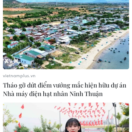
TIN CÙNG CHUYÊN MỤC
vietnamplus.vn
Tháo gỡ dứt điểm vướng mắc hiện hữu dự án
HLV Kim Sang-sik: 'Tôi mong Đình
Nhà máy điện hạt nhân Ninh Thuận
Bắc vươn xa hơn tầm Đông Nam Á'
07/08/2026 16:54
ASEAN Cup 2026: Tuyển Việt Nam