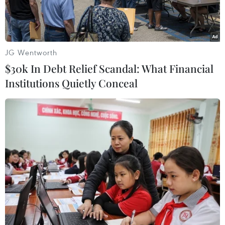
JG Wentworth
$30k In Debt Relief Scandal: What Financial
Institutions Quietly Conceal
Công Phượng và Anh Đức đã thay nhau lập công để giúp Việt
Nam đánh bại Malaysia 2-0 ở trận cầu tâm điểm bảng A giải
AFF Suzuki Cup 2018. (Ảnh: Trọng Đạt/TTXVN)