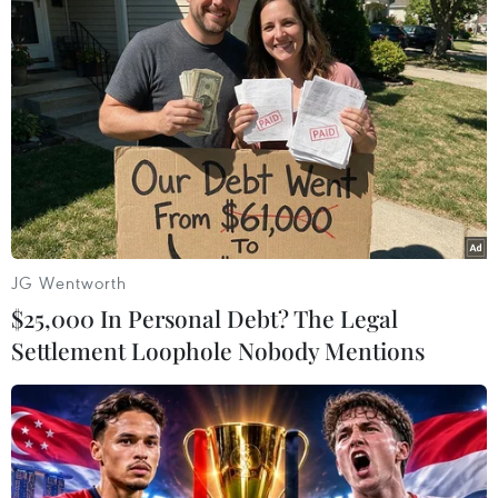
...và đã nhanh chóng có bàn thắng mở tỷ số 1-0 ở ngay phút 11.
(Ảnh: Trọng Đạt/TTXVN)
JG Wentworth
$25,000 In Personal Debt? The Legal
Settlement Loophole Nobody Mentions