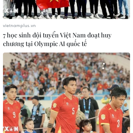
vietnamplus.vn
7 học sinh đội tuyển Việt Nam đoạt huy
chương tại Olympic AI quốc tế
2-0 cũng là kết quả cuối cùng, và Việt Nam đang có được ưu
thế trong cuộc đua giàn vé vào bán kết. (Ảnh: Trọng
Đạt/TTXVN)
(TTXVN/Vietnam+)