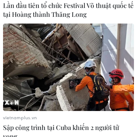
Lần đầu tiên tổ chức Festival Võ thuật quốc tế
tại Hoàng thành Thăng Long
TIN LIÊN QUAN
vietnamplus.vn
Sập công trình tại Cuba khiến 2 người tử
Link xem trực tiếp trận đội tuyển Lào
vong