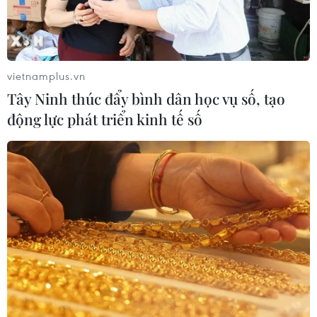
06/08/2026 11:49
Nhận định Việt Nam vs
vietnamplus.vn
Campuchia: Vì sao thầy trò HLV Kim
Tây Ninh thúc đẩy bình dân học vụ số, tạo
Sang-sik cần giành ngôi đầu bảng?
động lực phát triển kinh tế số
06/08/2026 11:05
Nhận định Việt Nam vs Campuchia:
'Phù thủy Kim' sẽ xoay tua toan tính
đường dài?
06/08/2026 08:25
HLV Kim Sang-sik: 'Tuyển Việt Nam
hướng tới chiến thắng để giữ ngôi
đầu bảng'