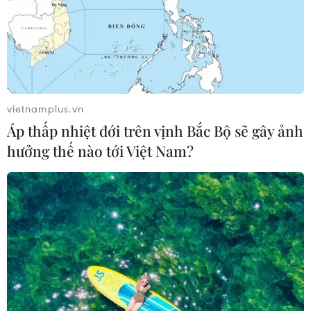
vietnamplus.vn
Áp thấp nhiệt đới trên vịnh Bắc Bộ sẽ gây ảnh
hưởng thế nào tới Việt Nam?
Hạ Malaysia 2-0 tại chảo lửa Mỹ
Đình, Việt Nam đặt 1 chân vào bán kết
16/11/2018 14:36
Đội tuyển Việt Nam đã giành chiến thắng cực kỳ quan
trọng trước Malaysia với tỷ số 2-0 trong trận đấu thứ 2
của mình tại AFF Cup 2018 nhờ công của Công Phượng
và Anh Đức.