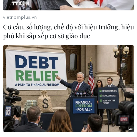
vietnamplus.vn
Cơ cấu, số lượng, chế độ với hiệu trưởng, hiệu
phó khi sắp xếp cơ sở giáo dục
Đội hình ra sân của đội tuyển Việt Nam. (Ảnh: Trọng
Đạt/TTXVN)