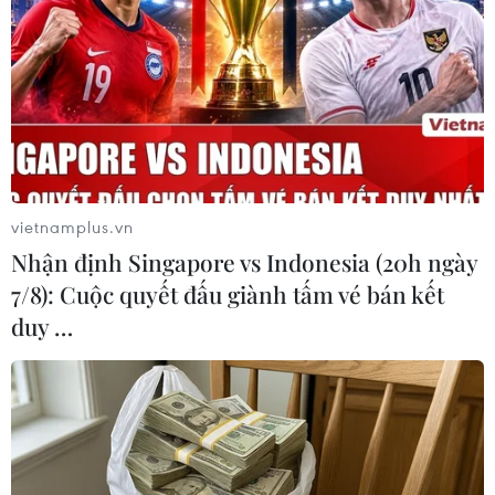
Công Phượng (số 14) lại một lần nữa là người mở tỷ số cho Việt
Nam. (Ảnh: Trọng Đạt/TTXVN)
vietnamplus.vn
Nhận định Singapore vs Indonesia (20h ngày
7/8): Cuộc quyết đấu giành tấm vé bán kết
duy …