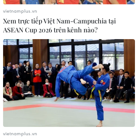
vietnamplus.vn
Xem trực tiếp Việt Nam-Campuchia tại
ASEAN Cup 2026 trên kênh nào?
#Kết quả bóng đá
#AFF Suzuki Cup 2018
#Tuyển Việt Nam
#Tuyển Malaysia
#Nguyễn Công Phượng
#Anh Đức
#Việt Nam đánh bại Malaysia
Malaysia
Theo dõi VietnamPlus
vietnamplus.vn