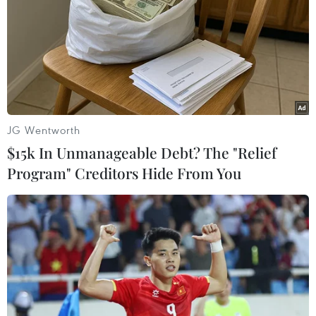
(Ảnh: Trọng Đạt/TTXVN)
JG Wentworth
$15k In Unmanageable Debt? The "Relief
Program" Creditors Hide From You
Sang hiệp 2, kịch bản không thay đổi...