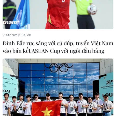
vietnamplus.vn
Đình Bắc rực sáng với cú đúp, tuyển Việt Nam
vào bán kết ASEAN Cup với ngôi đầu bảng
Phút 60, Anh Đức tận dụng rất tốt cơ hội để nhân đôi cách biệt
cho đội chủ nhà. (Ảnh: Trọng Đạt/TTXVN)