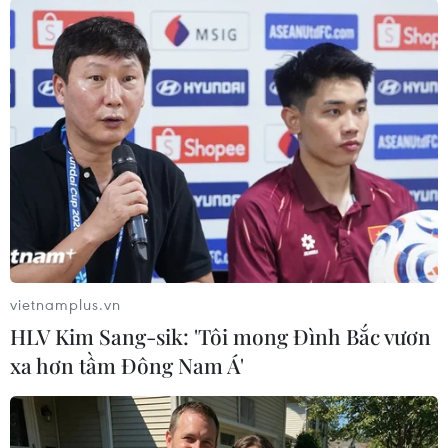
Việt Nam nhập cuộc rất tự tin ngay sau tiếng còi khai cuộc.
(Ảnh: Trọng Đạt/TTXVN)
vietnamplus.vn
HLV Kim Sang-sik: 'Tôi mong Đình Bắc vươn
xa hơn tầm Đông Nam Á'