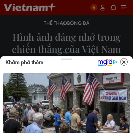
THỂ THAO
BÓNG ĐÁ
Hình ảnh đáng nhớ trong
chiến thắng của Việt Nam
trước Malaysia
Khám phá thêm
16/11/2018 22:17
Công Phượng và Anh Đức đã thay nhau lập công
để giúp Việt Nam đánh bại Malaysia 2-0 ở trận
cầu tâm điểm bảng A giải AFF Suzuki Cup 2018.