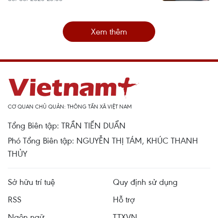
Xem thêm
CƠ QUAN CHỦ QUẢN: THÔNG TẤN XÃ VIỆT NAM
Tổng Biên tập: TRẦN TIẾN DUẨN
Phó Tổng Biên tập: NGUYỄN THỊ TÁM, KHÚC THANH
THỦY
Sở hữu trí tuệ
Quy định sử dụng
RSS
Hỗ trợ
Ngôn ngữ
TTXVN