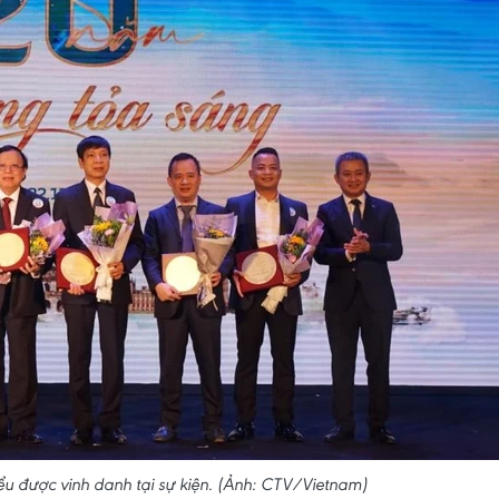
ểu được vinh danh tại sự kiện. (Ảnh: CTV/Vietnam)