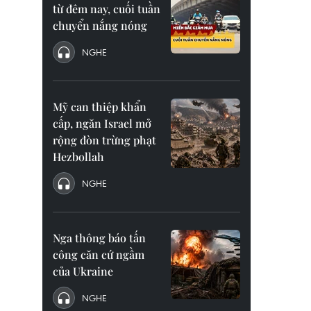
từ đêm nay, cuối tuần
chuyển nắng nóng
NGHE
Mỹ can thiệp khẩn
cấp, ngăn Israel mở
rộng đòn trừng phạt
Hezbollah
NGHE
Nga thông báo tấn
công căn cứ ngầm
của Ukraine
NGHE