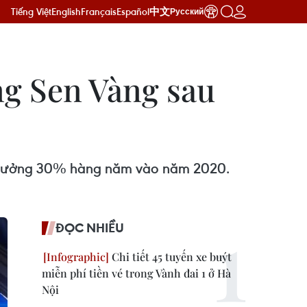
Tiếng Việt
English
Français
Español
中文
Русский
ông Sen Vàng sau
ng trưởng 30% hàng năm vào năm 2020.
ĐỌC NHIỀU
Chi tiết 45 tuyến xe buýt
miễn phí tiền vé trong Vành đai 1 ở Hà
Nội