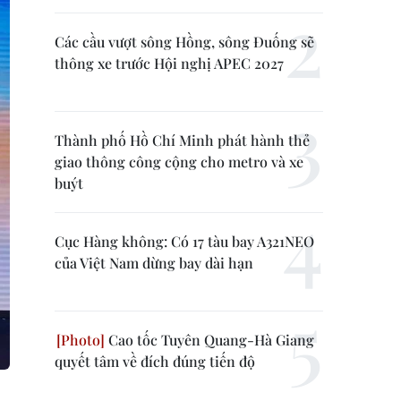
Các cầu vượt sông Hồng, sông Đuống sẽ
thông xe trước Hội nghị APEC 2027
Thành phố Hồ Chí Minh phát hành thẻ
giao thông công cộng cho metro và xe
buýt
Cục Hàng không: Có 17 tàu bay A321NEO
của Việt Nam dừng bay dài hạn
Cao tốc Tuyên Quang-Hà Giang
quyết tâm về đích đúng tiến độ