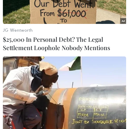
vắcxin.
JG Wentworth
$25,000 In Personal Debt? The Legal
Settlement Loophole Nobody Mentions
Vắcxin ngừa COVID-19 do Công ty công nghệ sinh học Sinovac
phát triển được giới thiệu tại Hội chợ Thương mại Dịch vụ quốc
tế Trung Quốc (CIFTIS) ở thủ đô Bắc Kinh ngày 6/9/2020.
(Ảnh: AFP/TTXVN)