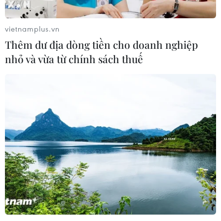
Lần đầu tiên chụp được bề mặt Mặt
Trời với độ nét chưa từng có
vietnamplus.vn
06/08/2026 09:41
Thêm dư địa dòng tiền cho doanh nghiệp
nhỏ và vừa từ chính sách thuế
Ca vi phẫu ghép da đầu hiếm gặp
giúp bé gái phục hồi sau 10 năm
06/08/2026 07:15
Việt Nam hướng tới làm
chủ 10 công nghệ lõi vào năm 2030
06/08/2026 04:38
Việt Nam và Lào thúc đẩy hợp tác