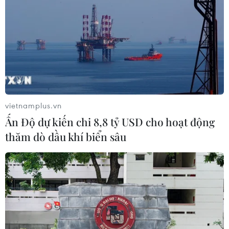
Chính phủ Brazil đồng ý sử dụng vắcxin
ngừa COVID-19 của Trung Quốc
21/10/2020 02:37
Bộ trưởng Y tế Brazil Eduardo Pazuello khẳng định chính
phủ nước này có ý định bắt đầu chương trình tiêm
vắcxin ngừa COVID-19 cho người dân từ đầu năm 2021.
vietnamplus.vn
Ấn Độ dự kiến chi 8,8 tỷ USD cho hoạt động
thăm dò dầu khí biển sâu