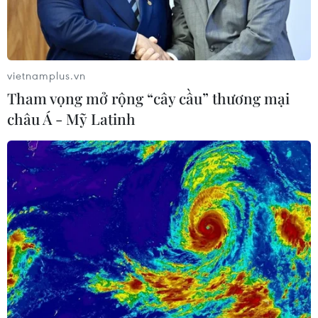
vietnamplus.vn
Tham vọng mở rộng “cây cầu” thương mại
châu Á - Mỹ Latinh