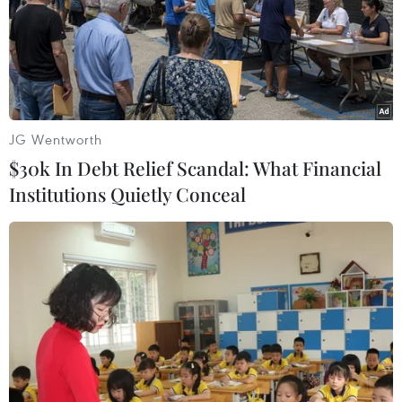
JG Wentworth
$30k In Debt Relief Scandal: What Financial
Institutions Quietly Conceal
#COVID-19
#Vắcxin
#Sinovac
#virus SARS-CoV-2
#Biến thể
#CoronaVa
Brazil
Trung Quốc