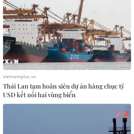
16/10/2020 10:46
Trung tâm Phòng ngừa và Kiểm soát Dịch bệnh (CDC)
của thành phố Gia Hưng, Trung Quốc cho biết vắcxin
CoronaVac có giá 200 nhân dân tệ (29,75 USD)/liều và
mỗi người sẽ phải tiêm 2 liều.
vietnamplus.vn
Thái Lan tạm hoãn siêu dự án hàng chục tỷ
USD kết nối hai vùng biển