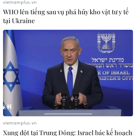
vietnamplus.vn
WHO lên tiếng sau vụ phá hủy kho vật tư y tế
tại Ukraine
Vắcxin CoronaVac của Trung Quốc ghi
nhận kết quả thử nghiệm khả quan
08/09/2020 05:07
CoronaVac đang trong quá trình thử nghiệm giai đoạn
cuối ở người tại Brazil và Ấn Độ nhằm kiểm chứng mức
độ an toàn và hiệu quả trước khi đăng ký cấp phép để
đưa vào sản xuất đại trà.
vietnamplus.vn
Xung đột tại Trung Đông: Israel bác kế hoạch