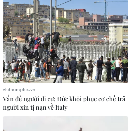
Moderna và AstraZeneca.
vietnamplus.vn
Vấn đề người di cư: Đức khôi phục cơ chế trả
người xin tị nạn về Italy
Trung Quốc: Gần 60 USD cho hai liều
vắcxin ngừa COVID-19